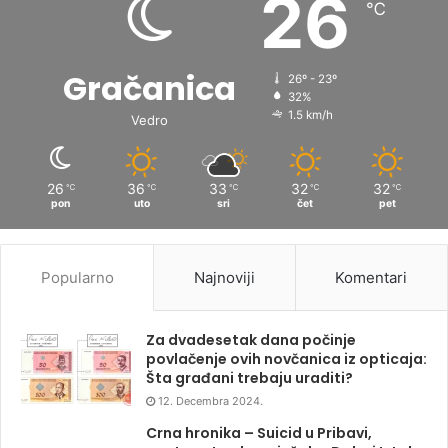
26
℃
Gračanica
26º - 23º
32%
1.5 km/h
Vedro
26
36
33
32
32
℃
℃
℃
℃
℃
pon
uto
sri
čet
pet
Popularno
Najnoviji
Komentari
Za dvadesetak dana počinje
povlačenje ovih novčanica iz opticaja:
Šta građani trebaju uraditi?
12. Decembra 2024.
Crna hronika – Suicid u Pribavi,