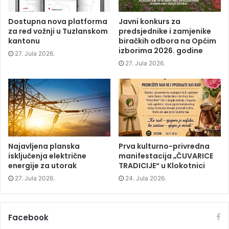
k
(
n
e
(
O
(
w
O
p
O
w
p
e
p
i
Dostupna nova platforma
Javni konkurs za
e
n
e
n
za red vožnji u Tuzlanskom
predsjednike i zamjenike
n
s
n
d
s
i
s
o
kantonu
biračkih odbora na Općim
i
n
i
w
izborima 2026. godine
n
n
n
)
27. Jula 2026.
n
e
n
e
w
e
27. Jula 2026.
w
w
w
w
i
w
i
n
i
n
d
n
d
o
d
o
w
o
w
)
w
)
)
Najavljena planska
Prva kulturno-privredna
isključenja električne
manifestacija „ČUVARICE
energije za utorak
TRADICIJE“ u Klokotnici
27. Jula 2026.
24. Jula 2026.
Facebook