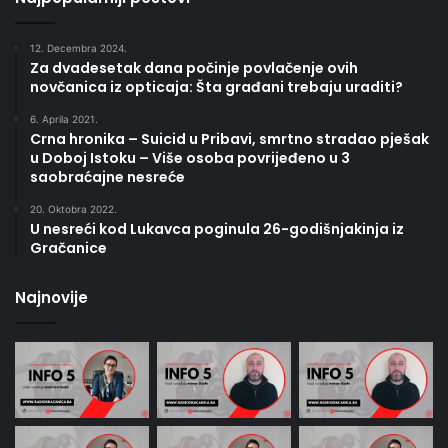
12. Decembra 2024.
Za dvadesetak dana počinje povlačenje ovih
novčanica iz opticaja: Šta građani trebaju uraditi?
6. Aprila 2021.
Crna hronika – Suicid u Pribavi, smrtno stradao pješak
u Doboj Istoku – Više osoba povrijeđeno u 3
saobraćajne nesreće
20. Oktobra 2022.
U nesreći kod Lukavca poginula 26-godišnjakinja iz
Gračanice
Najnovije