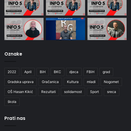
Oznake
2022
April
BiH
BKC
djeca
FBiH
grad
Gradska uprava
Gračanica
Kultura
mladi
Nogomet
OŠ Hasan Kikić
Rezultati
solidarnost
Sport
sreca
škola
Prati nas