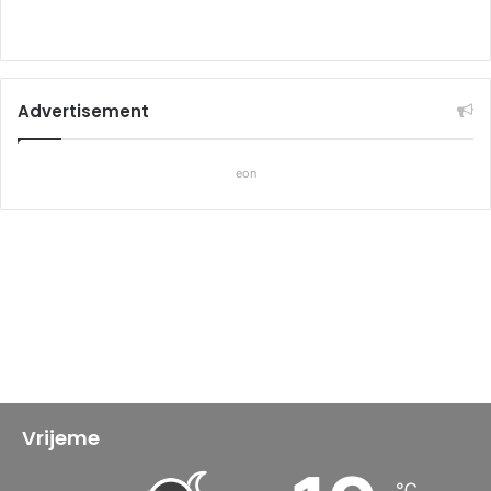
Advertisement
eon
Vrijeme
℃