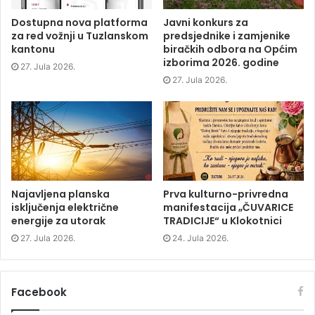
(
O
(
w
O
p
O
w
p
e
p
i
Dostupna nova platforma
Javni konkurs za
e
n
e
n
za red vožnji u Tuzlanskom
predsjednike i zamjenike
n
s
n
d
s
i
s
o
kantonu
biračkih odbora na Općim
i
n
i
w
izborima 2026. godine
n
n
n
)
27. Jula 2026.
n
e
n
e
w
e
27. Jula 2026.
w
w
w
w
i
w
i
n
i
n
d
n
d
o
d
o
w
o
w
)
w
)
)
Najavljena planska
Prva kulturno-privredna
isključenja električne
manifestacija „ČUVARICE
energije za utorak
TRADICIJE“ u Klokotnici
27. Jula 2026.
24. Jula 2026.
Facebook