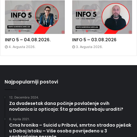
INFO 5 – 04.08.2026.
INFO 5 – 03.08.2026
4. Avgusta 2026.
3. Avgusta 2026.
Najpopularniji postovi
12. Decembra 2024.
Za dvadesetak dana počinje povlačenje ovih
novčanica iz opticaja: Šta građani trebaju uraditi?
6. Aprila 2021.
Crna hronika – Suicid u Pribavi, smrtno stradao pješak
u Doboj Istoku – Više osoba povrijeđeno u 3
saobraćajne nesreće