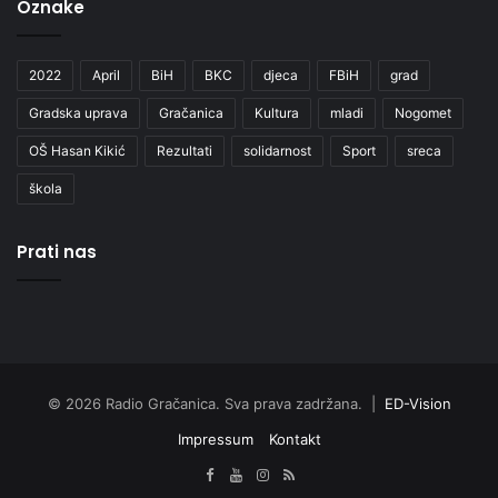
Oznake
2022
April
BiH
BKC
djeca
FBiH
grad
Gradska uprava
Gračanica
Kultura
mladi
Nogomet
OŠ Hasan Kikić
Rezultati
solidarnost
Sport
sreca
škola
Prati nas
© 2026 Radio Gračanica. Sva prava zadržana. |
ED-Vision
Impressum
Kontakt