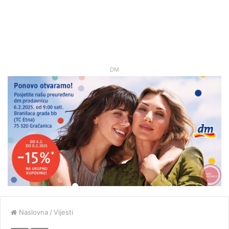
DM
Naslovna
/
Vijesti