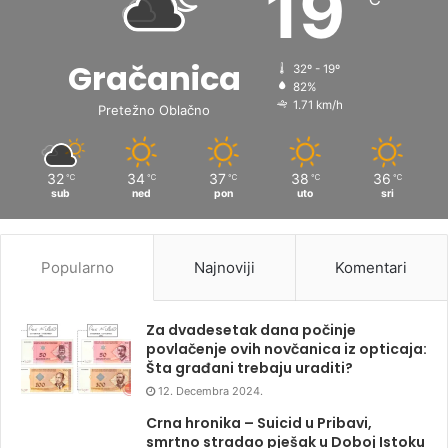
19
Gračanica
32º - 19º
82%
1.71 km/h
Pretežno Oblačno
32
34
37
38
36
℃
℃
℃
℃
℃
sub
ned
pon
uto
sri
Popularno
Najnoviji
Komentari
Za dvadesetak dana počinje
povlačenje ovih novčanica iz opticaja:
Šta građani trebaju uraditi?
12. Decembra 2024.
Crna hronika – Suicid u Pribavi,
smrtno stradao pješak u Doboj Istoku