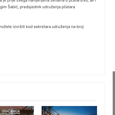
a je prije svega namjenjena ženama u pčelarstvu, ali i
gim Šabić, predsjednik udruženja pčelara
ožete izvršiti kod sekretara udruženja na broj