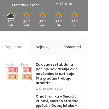
1.71 km/h
Pretežno Oblačno
32
34
37
38
36
℃
℃
℃
℃
℃
sub
ned
pon
uto
sri
Popularno
Najnoviji
Komentari
Za dvadesetak dana
počinje povlačenje ovih
novčanica iz opticaja:
Šta građani trebaju
uraditi?
12. Decembra 2024.
Crna hronika – Suicid u
Pribavi, smrtno stradao
pješak u Doboj Istoku –