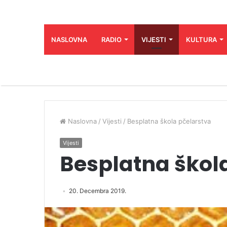
NASLOVNA
RADIO
VIJESTI
KULTURA
Naslovna
/
Vijesti
/
Besplatna škola pčelarstva
Vijesti
Besplatna škol
20. Decembra 2019.