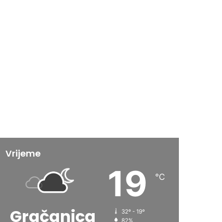
Vrijeme
19
℃
Gračanica
32º - 19º
82%