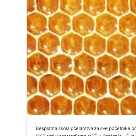
Besplatna škola pčelarstva za sve početnike pč