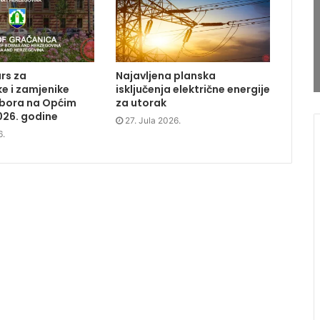
rs za
Najavljena planska
e i zamjenike
isključenja električne energije
dbora na Općim
za utorak
026. godine
27. Jula 2026.
6.