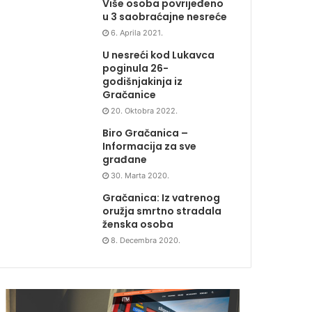
Više osoba povrijeđeno
u 3 saobraćajne nesreće
6. Aprila 2021.
U nesreći kod Lukavca
poginula 26-
godišnjakinja iz
Gračanice
20. Oktobra 2022.
Biro Gračanica –
Informacija za sve
građane
30. Marta 2020.
Gračanica: Iz vatrenog
oružja smrtno stradala
ženska osoba
8. Decembra 2020.