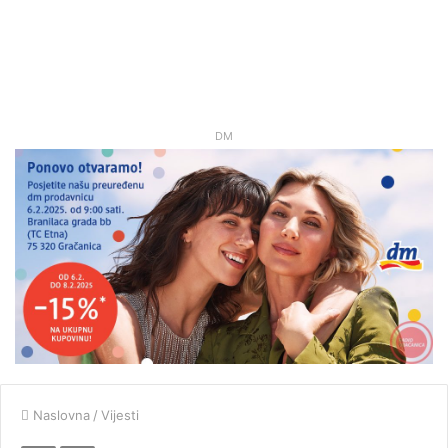
DM
Naslovna
/
Vijesti