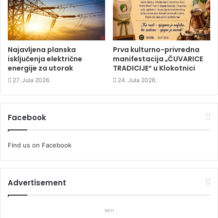
o
w
o
w
)
w
)
)
Najavljena planska
Prva kulturno-privredna
isključenja električne
manifestacija „ČUVARICE
energije za utorak
TRADICIJE“ u Klokotnici
27. Jula 2026.
24. Jula 2026.
Facebook
Find us on Facebook
Advertisement
eon