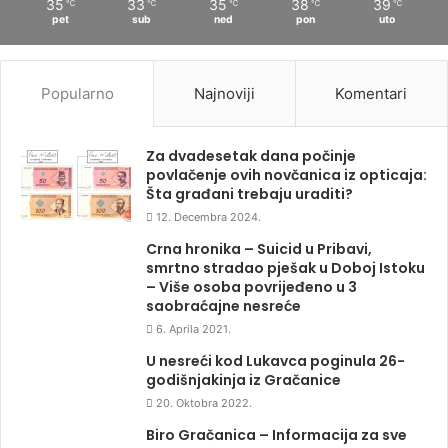
35
33
35
38
39
℃
℃
℃
℃
℃
pet
sub
ned
pon
uto
Popularno
Najnoviji
Komentari
Za dvadesetak dana počinje
povlačenje ovih novčanica iz opticaja:
Šta građani trebaju uraditi?
12. Decembra 2024.
Crna hronika – Suicid u Pribavi,
smrtno stradao pješak u Doboj Istoku
– Više osoba povrijeđeno u 3
saobraćajne nesreće
6. Aprila 2021.
U nesreći kod Lukavca poginula 26-
godišnjakinja iz Gračanice
20. Oktobra 2022.
Biro Gračanica – Informacija za sve