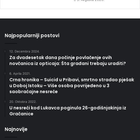
Najpopularniji postovi
12. Decembra 2024.
Za dvadesetak dana počinje povlačenje ovih
novčanica iz opticaja: Šta građani trebaju uraditi?
6. Aprila 2021.
Crna hronika – Suicid u Pribavi, smrtno stradao pješak
u Doboj Istoku – Više osoba povrijeđeno u 3
saobraćajne nesreće
20. Oktobra 2022.
U nesreći kod Lukavca poginula 26-godišnjakinja iz
Gračanice
Najnovije