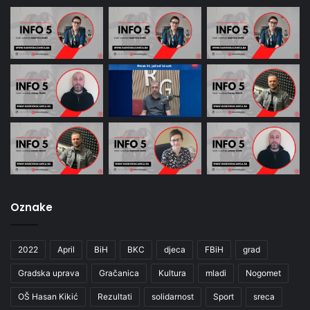
Oznake
2022
April
BiH
BKC
djeca
FBiH
grad
Gradska uprava
Gračanica
Kultura
mladi
Nogomet
OŠ Hasan Kikić
Rezultati
solidarnost
Sport
sreca