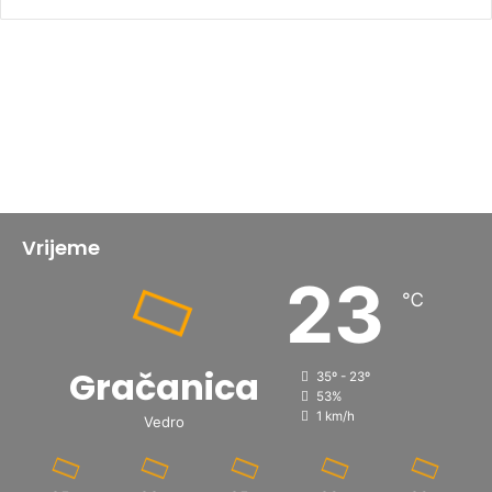
Vrijeme
23
℃
Gračanica
35º - 23º
53%
1 km/h
Vedro