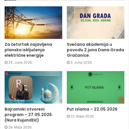
o
o
o
(
n
n
n
O
F
T
L
p
a
w
i
e
c
i
n
n
e
t
k
s
b
t
e
i
o
e
d
n
o
r
I
n
k
(
n
e
(
O
(
w
O
p
O
w
p
e
p
i
Za četvrtak najavljena
Svečana akademija u
e
n
e
n
planska isključenja
povodu 2.juna Dana Grada
n
s
n
d
s
i
s
o
električne energije
Gračanice.
i
n
i
w
n
n
n
)
24. Juna 2026.
2. Juna 2026.
n
e
n
e
w
e
w
w
w
w
i
w
i
n
i
n
d
n
d
o
d
o
w
o
w
)
w
)
)
Bajramski otvoreni
Put islama – 22.05.2026
program – 27.05.2026.
22. Maja 2026.
(Nura Kujundžić)
29. Maja 2026.