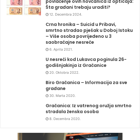
povlačenje ovih novčanica iz opticaja:
Šta građani trebaju uraditi?
12. Decembra 2024.
Crna hronika – Suicid u Pribavi,
smrtno stradao pješak u Doboj Istoku
– Više osoba povrijeđeno u 3
saobraćajne nesreće
6. Aprila 2021.
U nesreći kod Lukavca poginula 26-
godišnjakinja iz Gračanice
20. Oktobra 2022.
Biro Gračanica – Informacija za sve
građane
30. Marta 2020.
Gračanica: Iz vatrenog oružja smrtno
stradala ženska osoba
8. Decembra 2020.