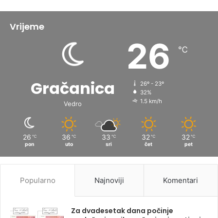
Vrijeme
26
℃
Gračanica
26º - 23º
32%
1.5 km/h
Vedro
26
36
33
32
32
℃
℃
℃
℃
℃
pon
uto
sri
čet
pet
Popularno
Najnoviji
Komentari
Za dvadesetak dana počinje