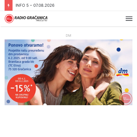
INFO 5 – 07.08.2026
Me
DM