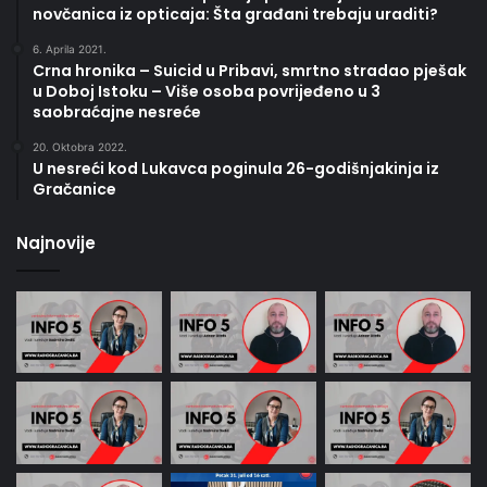
novčanica iz opticaja: Šta građani trebaju uraditi?
6. Aprila 2021.
Crna hronika – Suicid u Pribavi, smrtno stradao pješak
u Doboj Istoku – Više osoba povrijeđeno u 3
saobraćajne nesreće
20. Oktobra 2022.
U nesreći kod Lukavca poginula 26-godišnjakinja iz
Gračanice
Najnovije