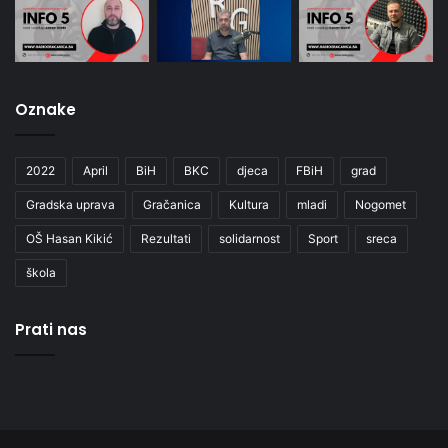
Oznake
2022
April
BiH
BKC
djeca
FBiH
grad
Gradska uprava
Gračanica
Kultura
mladi
Nogomet
OŠ Hasan Kikić
Rezultati
solidarnost
Sport
sreca
škola
Prati nas