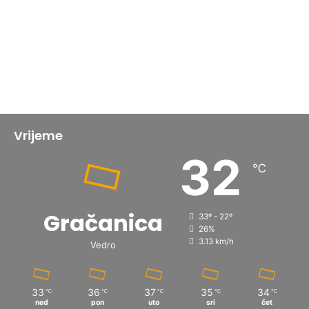
Vrijeme
32
℃
Gračanica
33º - 22º
26%
3.13 km/h
Vedro
33
36
37
35
34
℃
℃
℃
℃
℃
ned
pon
uto
sri
čet