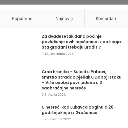
Popularno
Najnoviji
Komentari
Za dvadesetak dana počinje
povlačenje ovih novčanica iz opticaja:
Šta građani trebaju uraditi?
12. Decembra 2024.
Crna hronika – Suicid u Pribavi,
smrtno stradao pješak u Doboj Istoku
– Više osoba povrijeđeno u 3
saobraćajne nesreće
6. Aprila 2021.
U nesreći kod Lukavca poginula 26-
godišnjakinja iz Gračanice
20. Oktobra 2022.