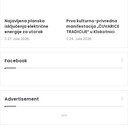
Najavljena planska
Prva kulturno-privredna
isključenja električne
manifestacija „ČUVARICE
energije za utorak
TRADICIJE“ u Klokotnici
27. Jula 2026.
24. Jula 2026.
Facebook
Advertisement
eon