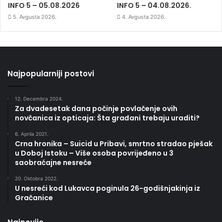
INFO 5 – 05.08.2026
INFO 5 – 04.08.2026.
5. Avgusta 2026.
4. Avgusta 2026.
Najpopularniji postovi
12. Decembra 2024.
Za dvadesetak dana počinje povlačenje ovih
novčanica iz opticaja: Šta građani trebaju uraditi?
6. Aprila 2021.
Crna hronika – Suicid u Pribavi, smrtno stradao pješak
u Doboj Istoku – Više osoba povrijeđeno u 3
saobraćajne nesreće
20. Oktobra 2022.
U nesreći kod Lukavca poginula 26-godišnjakinja iz
Gračanice