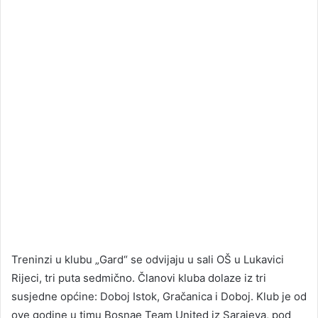
Treninzi u klubu „Gard“ se odvijaju u sali OŠ u Lukavici
Rijeci, tri puta sedmično. Članovi kluba dolaze iz tri
susjedne općine: Doboj Istok, Gračanica i Doboj. Klub je od
ove godine u timu Bosnae Team United iz Sarajeva, pod