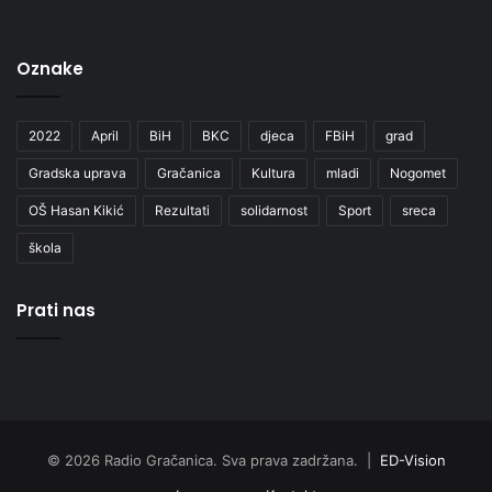
Oznake
2022
April
BiH
BKC
djeca
FBiH
grad
Gradska uprava
Gračanica
Kultura
mladi
Nogomet
OŠ Hasan Kikić
Rezultati
solidarnost
Sport
sreca
škola
Prati nas
© 2026 Radio Gračanica. Sva prava zadržana. |
ED-Vision