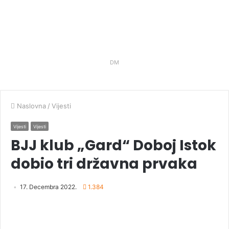
DM
Naslovna
/
Vijesti
Vijesti
Vijesti
BJJ klub „Gard“ Doboj Istok
dobio tri državna prvaka
17. Decembra 2022.
1.384