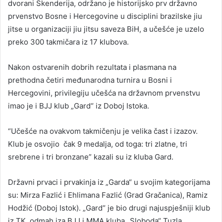
dvorani Skenderija, održano je historijsko prv državno
prvenstvo Bosne i Hercegovine u disciplini brazilske jiu
jitse u organizaciji jiu jitsu saveza BiH, a učešće je uzelo
preko 300 takmičara iz 17 klubova.
Nakon ostvarenih dobrih rezultata i plasmana na
prethodna četiri međunarodna turnira u Bosni i
Hercegovini, privilegiju učešća na državnom prvenstvu
imao je i BJJ klub „Gard“ iz Doboj Istoka.
“Učešće na ovakvom takmičenju je velika čast i izazov.
Klub je osvojio čak 9 medalja, od toga: tri zlatne, tri
srebrene i tri bronzane” kazali su iz kluba Gard.
Državni prvaci i prvakinja iz „Garda“ u svojim kategorijama
su: Mirza Fazlić i Ehlimana Fazlić (Grad Gračanica), Ramiz
Hodžić (Doboj Istok). „Gard“ je bio drugi najuspješniji klub
iz TK, odmah iza BJJ i MMA kluba „Sloboda“ Tuzla.