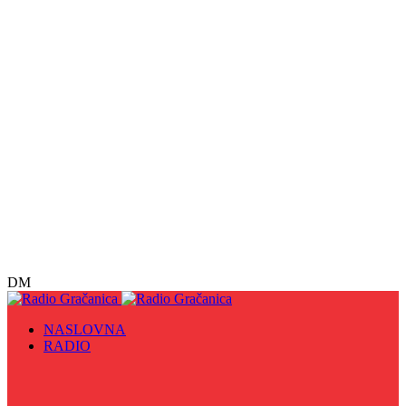
DM
NASLOVNA
RADIO
Sve
09. maj - Dan pobjede nad fašizmom, Dan Europe i
Dan Zlatnih ljiljana