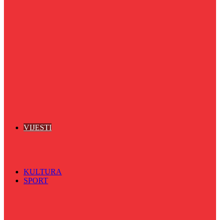
Puls života
Radio ordinacija
Radio razglednica
Razgovor s povodom
Riječ više
Riznica znanja
Sa sportskih terena
Šareni sat
Sedmicna hronika
Spektar
Srednjoškolci na talasu
Vijećnićka hronika
Vjerski program
Znamenite BH ličnosti
VIJESTI
Sve
BKC
Kino
Koncerti
KULTURA
SPORT
Sve
Nogomet
Odbojka
Rukomet