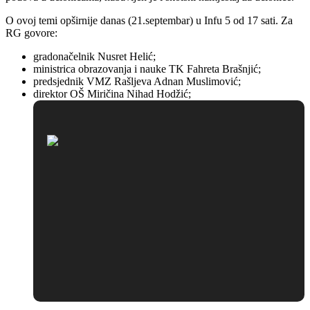
O ovoj temi opširnije danas (21.septembar) u Infu 5 od 17 sati. Za
RG govore:
gradonačelnik Nusret Helić;
ministrica obrazovanja i nauke TK Fahreta Brašnjić;
predsjednik VMZ Rašljeva Adnan Muslimović;
direktor OŠ Miričina Nihad Hodžić;