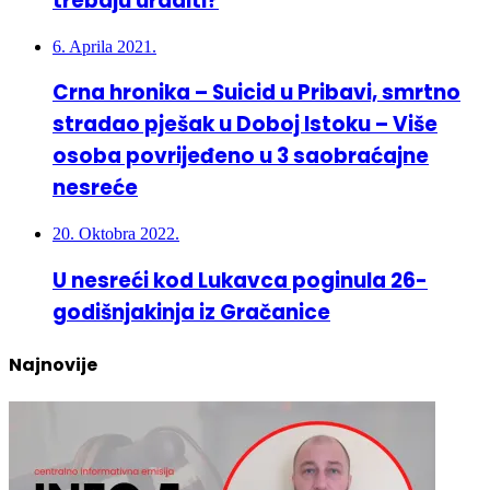
trebaju uraditi?
6. Aprila 2021.
Crna hronika – Suicid u Pribavi, smrtno
stradao pješak u Doboj Istoku – Više
osoba povrijeđeno u 3 saobraćajne
nesreće
20. Oktobra 2022.
U nesreći kod Lukavca poginula 26-
godišnjakinja iz Gračanice
Najnovije