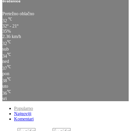
Gračanica
Pretežno oblačno
℃
32
32º - 21º
35%
2.36 km/h
℃
32
sub
℃
34
ned
℃
37
pon
℃
38
uto
℃
36
sri
Popularno
Najnoviji
Komentari