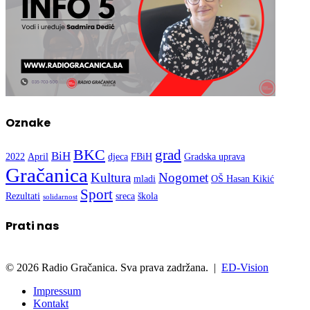
Oznake
BKC
grad
BiH
2022
April
djeca
FBiH
Gradska uprava
Gračanica
Kultura
Nogomet
mladi
OŠ Hasan Kikić
Sport
Rezultati
sreca
škola
solidarnost
Prati nas
© 2026 Radio Gračanica. Sva prava zadržana. |
ED-Vision
Impressum
Kontakt