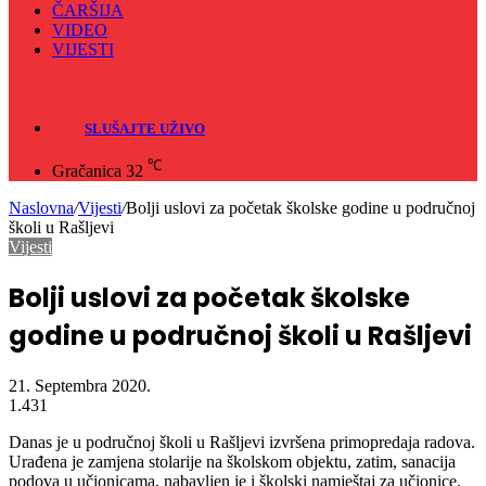
ČARŠIJA
VIDEO
VIJESTI
Sve
Crna hronika
SLUŠAJTE UŽIVO
℃
Gračanica
32
Naslovna
/
Vijesti
/
Bolji uslovi za početak školske godine u područnoj
školi u Rašljevi
Vijesti
Bolji uslovi za početak školske
godine u područnoj školi u Rašljevi
21. Septembra 2020.
1.431
Danas je u područnoj školi u Rašljevi izvršena primopredaja radova.
Urađena je zamjena stolarije na školskom objektu, zatim, sanacija
podova u učionicama, nabavljen je i školski namještaj za učionice.