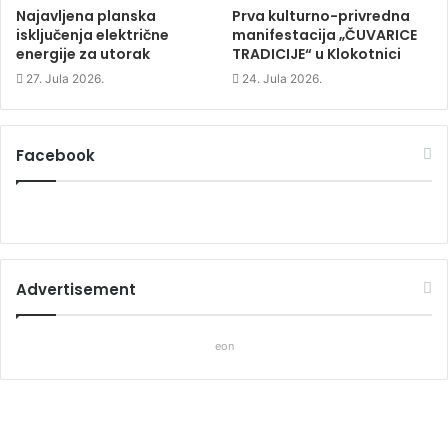
Najavljena planska
Prva kulturno-privredna
isključenja električne
manifestacija „ČUVARICE
energije za utorak
TRADICIJE“ u Klokotnici
27. Jula 2026.
24. Jula 2026.
Facebook
Advertisement
eon