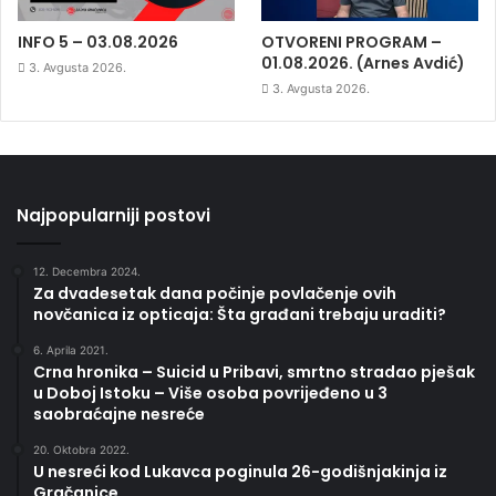
INFO 5 – 03.08.2026
OTVORENI PROGRAM –
01.08.2026. (Arnes Avdić)
3. Avgusta 2026.
3. Avgusta 2026.
Najpopularniji postovi
12. Decembra 2024.
Za dvadesetak dana počinje povlačenje ovih
novčanica iz opticaja: Šta građani trebaju uraditi?
6. Aprila 2021.
Crna hronika – Suicid u Pribavi, smrtno stradao pješak
u Doboj Istoku – Više osoba povrijeđeno u 3
saobraćajne nesreće
20. Oktobra 2022.
U nesreći kod Lukavca poginula 26-godišnjakinja iz
Gračanice