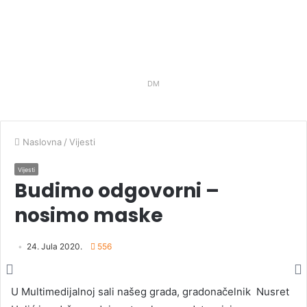
DM
Naslovna
/
Vijesti
Vijesti
Budimo odgovorni –
nosimo maske
24. Jula 2020.
556
U Multimedijalnoj sali našeg grada, gradonačelnik Nusret