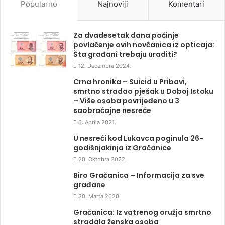
Popularno
Najnoviji
Komentari
Za dvadesetak dana počinje
povlačenje ovih novčanica iz opticaja:
Šta građani trebaju uraditi?
12. Decembra 2024.
Crna hronika – Suicid u Pribavi,
smrtno stradao pješak u Doboj Istoku
– Više osoba povrijeđeno u 3
saobraćajne nesreće
6. Aprila 2021.
U nesreći kod Lukavca poginula 26-
godišnjakinja iz Gračanice
20. Oktobra 2022.
Biro Gračanica – Informacija za sve
građane
30. Marta 2020.
Gračanica: Iz vatrenog oružja smrtno
stradala ženska osoba