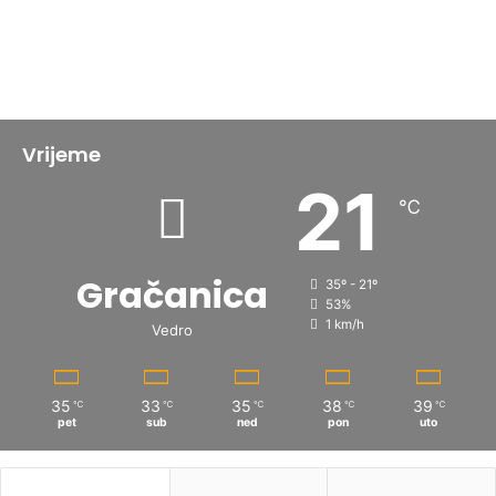
Vrijeme
21
℃
Gračanica
35º - 21º
53%
1 km/h
Vedro
35
33
35
38
39
℃
℃
℃
℃
℃
pet
sub
ned
pon
uto