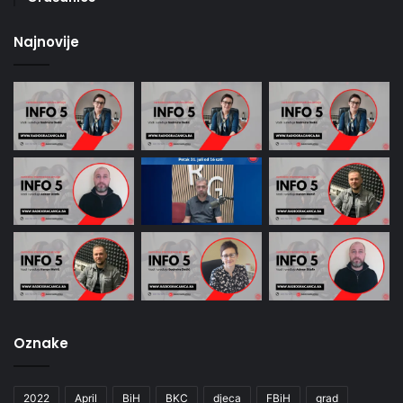
Najnovije
Oznake
2022
April
BiH
BKC
djeca
FBiH
grad