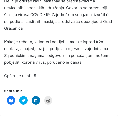
Helić je održao radni sastanak sa predstavnicima
nevladinih i sportskih udruženja. Govorilo se prevenciji
širenja virusa COVID -19. Zajedničkim snagama, izvršit će
se podjela zaštitnih maski, a sredstva će obezbjediti Grad
Gračanica.
Kako je rečeno, volonteri će djeliti maske ispred tržnih
centara, a najavljena je i podjela u mjesnim zajednicama.
Zajedničkim snagama i odgovornim ponašanjem možemo
pobjediti korona virus, poručeno je danas.
Opširnije u Infu 5.
Share this:
C
C
C
C
l
l
l
l
i
i
i
i
c
c
c
c
k
k
k
k
t
t
t
t