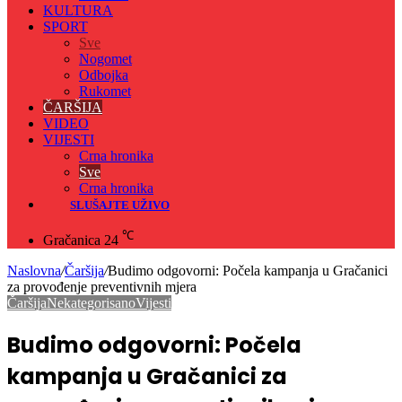
KULTURA
SPORT
Sve
Nogomet
Odbojka
Rukomet
ČARŠIJA
VIDEO
VIJESTI
Crna hronika
Sve
Crna hronika
SLUŠAJTE UŽIVO
℃
Gračanica
24
Naslovna
/
Čaršija
/
Budimo odgovorni: Počela kampanja u Gračanici
za provođenje preventivnih mjera
Čaršija
Nekategorisano
Vijesti
Budimo odgovorni: Počela
kampanja u Gračanici za