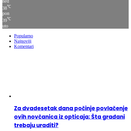
ned
℃
38
pon
℃
39
uto
Popularno
Najnoviji
Komentari
Za dvadesetak dana počinje povlačenje
ovih novčanica iz opticaja: Šta građani
trebaju uraditi?