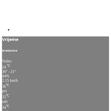
Vrijeme
Gračanica
Vedro
℃
24
36º - 21º
44%
2.15 km/h
℃
36
pet
℃
32
sub
℃
34