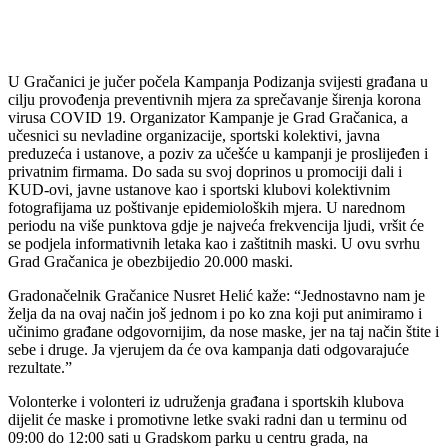
U Gračanici je jučer počela Kampanja Podizanja svijesti građana u
cilju provođenja preventivnih mjera za sprečavanje širenja korona
virusa COVID 19. Organizator Kampanje je Grad Gračanica, a
učesnici su nevladine organizacije, sportski kolektivi, javna
preduzeća i ustanove, a poziv za učešće u kampanji je proslijeđen i
privatnim firmama. Do sada su svoj doprinos u promociji dali i
KUD-ovi, javne ustanove kao i sportski klubovi kolektivnim
fotografijama uz poštivanje epidemioloških mjera. U narednom
periodu na više punktova gdje je najveća frekvencija ljudi, vršit će
se podjela informativnih letaka kao i zaštitnih maski. U ovu svrhu
Grad Gračanica je obezbijedio 20.000 maski.
Gradonačelnik Gračanice Nusret Helić kaže: “Jednostavno nam je
želja da na ovaj način još jednom i po ko zna koji put animiramo i
učinimo građane odgovornijim, da nose maske, jer na taj način štite i
sebe i druge. Ja vjerujem da će ova kampanja dati odgovarajuće
rezultate.”
Volonterke i volonteri iz udruženja građana i sportskih klubova
dijelit će maske i promotivne letke svaki radni dan u terminu od
09:00 do 12:00 sati u Gradskom parku u centru grada, na