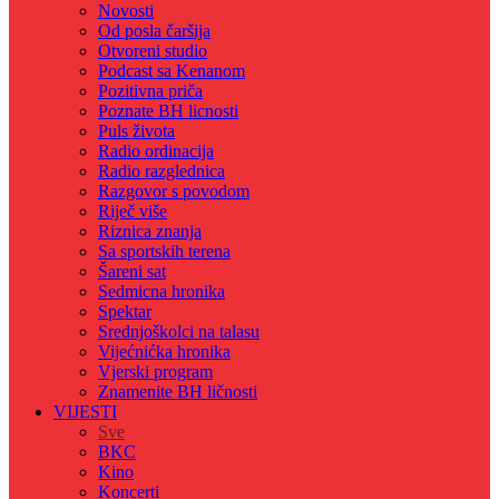
Novosti
Od posla čaršija
Otvoreni studio
Podcast sa Kenanom
Pozitivna priča
Poznate BH licnosti
Puls života
Radio ordinacija
Radio razglednica
Razgovor s povodom
Riječ više
Riznica znanja
Sa sportskih terena
Šareni sat
Sedmicna hronika
Spektar
Srednjoškolci na talasu
Vijećnićka hronika
Vjerski program
Znamenite BH ličnosti
VIJESTI
Sve
BKC
Kino
Koncerti