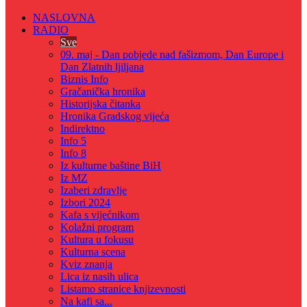
NASLOVNA
RADIO
Sve
09. maj - Dan pobjede nad fašizmom, Dan Europe i
Dan Zlatnih ljiljana
Biznis Info
Gračanička hronika
Historijska čitanka
Hronika Gradskog vijeća
Indirektno
Info 5
Info 8
Iz kulturne baštine BiH
Iz MZ
Izaberi zdravlje
Izbori 2024
Kafa s vijećnikom
Kolažni program
Kultura u fokusu
Kulturna scena
Kviz znanja
Lica iz nasih ulica
Listamo stranice knjizevnosti
Na kafi sa...