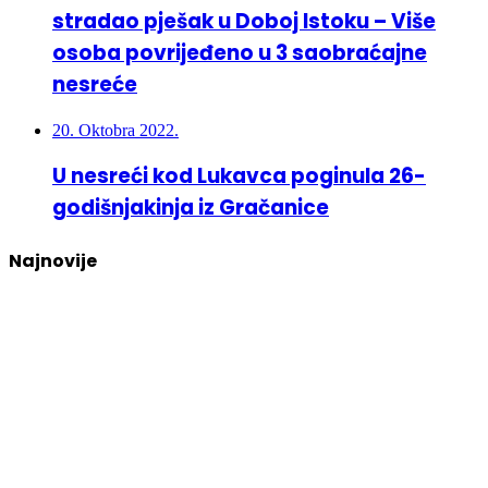
stradao pješak u Doboj Istoku – Više
osoba povrijeđeno u 3 saobraćajne
nesreće
20. Oktobra 2022.
U nesreći kod Lukavca poginula 26-
godišnjakinja iz Gračanice
Najnovije