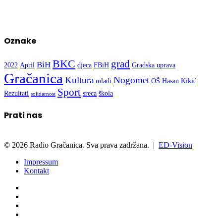
Oznake
BKC
grad
BiH
2022
April
djeca
FBiH
Gradska uprava
Gračanica
Kultura
Nogomet
mladi
OŠ Hasan Kikić
Sport
Rezultati
sreca
škola
solidarnost
Prati nas
© 2026 Radio Gračanica. Sva prava zadržana. |
ED-Vision
Impressum
Kontakt