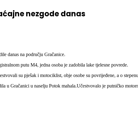
 nezgode danas
braćajne nezgode danas
odile danas na području Gračanice.
gistralnom putu M4, jedna osoba je zadobila lake tjelesne povrede.
vovali su pješak i motociklist, obje osobe su povrijeđene, a o stepenu p
dila u Gračanici u naselju Potok mahala.Učestvovalo je putničko motorno