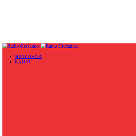
NASLOVNA
RADIO
Sve
09. maj - Dan pobjede nad fašizmom, Dan Europe i Dan Z
Biznis Info
Gračanička hronika
Historijska čitanka
Hronika Gradskog vijeća
Indirektno
Info 5
Info 8
Iz kulturne baštine BiH
Iz MZ