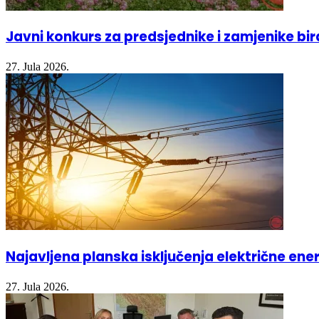
Javni konkurs za predsjednike i zamjenike bi
27. Jula 2026.
Najavljena planska isključenja električne ener
27. Jula 2026.