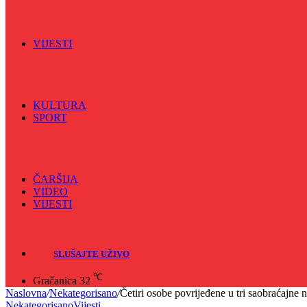
Spektar
Srednjoškolci na talasu
Vijećnićka hronika
Vjerski program
Znamenite BH ličnosti
VIJESTI
Sve
BKC
Kino
Koncerti
KULTURA
SPORT
Sve
Nogomet
Odbojka
Rukomet
ČARŠIJA
VIDEO
VIJESTI
Sve
Crna hronika
SLUŠAJTE UŽIVO
℃
Gračanica
32