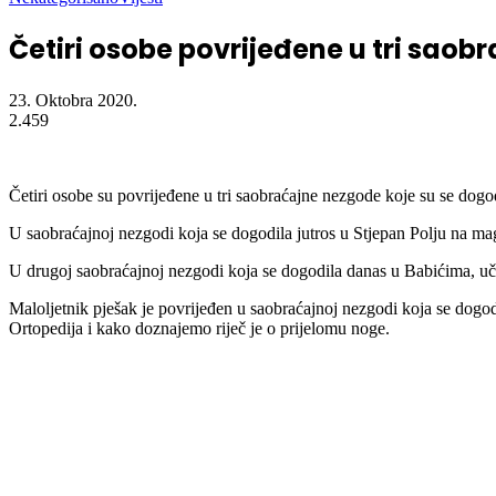
Naslovna
/
Nekategorisano
/
Četiri osobe povrijeđene u tri saobraćajne
Nekategorisano
Vijesti
Četiri osobe povrijeđene u tri sao
23. Oktobra 2020.
2.459
Četiri osobe su povrijeđene u tri saobraćajne nezgode koje su se dog
U saobraćajnoj nezgodi koja se dogodila jutros u Stjepan Polju na ma
U drugoj saobraćajnoj nezgodi koja se dogodila danas u Babićima, učest
Maloljetnik pješak je povrijeđen u saobraćajnoj nezgodi koja se dogo
Ortopedija i kako doznajemo riječ je o prijelomu noge.