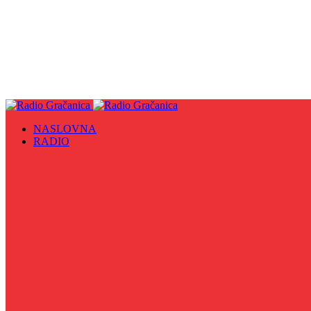
NASLOVNA
RADIO
Sve
09. maj - Dan pobjede nad fašizmom, Dan Europe i Dan Z
Biznis Info
Gračanička hronika
Historijska čitanka
Hronika Gradskog vijeća
Indirektno
Info 5
Info 8
Iz kulturne baštine BiH
Iz MZ
Izaberi zdravlje
Izbori 2024