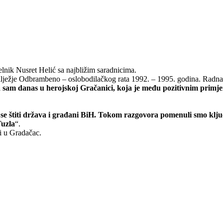
lnik Nusret Helić sa najbližim saradnicima.
ilježje Odbrambeno – oslobodilačkog rata 1992. – 1995. godina. Radna 
 sam danas u herojskoj Gračanici, koja je među pozitivnim primjeri
e štiti država i građani BiH. Tokom razgovora pomenuli smo ključ
Tuzla
“.
i u Gradačac.