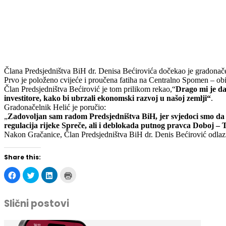
Člana Predsjedništva BiH dr. Denisa Bećirovića dočekao je gradonače
Prvo je položeno cvijeće i proučena fatiha na Centralno Spomen – ob
Član Predsjedništva Bećirović je tom prilikom rekao,“
Drago mi je da
investitore, kako bi ubrzali ekonomski razvoj u našoj zemlji“
.
Gradonačelnik Helić je poručio:
„
Zadovoljan sam radom Predsjedništva BiH, jer svjedoci smo da s
regulacija rijeke Spreče, ali i deblokada putnog pravca Doboj – 
Nakon Gračanice, Član Predsjedništva BiH dr. Denis Bećirović odlaz
Share this:
Click
Click
Click
Click
to
to
to
to
share
share
share
print
on
on
on
(Opens
Facebook
Twitter
LinkedIn
in
Slični postovi
(Opens
(Opens
(Opens
new
in
in
in
window)
new
new
new
window)
window)
window)