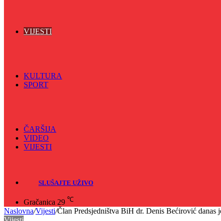
Vijećnićka hronika
Vjerski program
Znamenite BH ličnosti
VIJESTI
Sve
BKC
Kino
Koncerti
KULTURA
SPORT
Sve
Nogomet
Odbojka
Rukomet
ČARŠIJA
VIDEO
VIJESTI
Sve
Crna hronika
SLUŠAJTE UŽIVO
℃
Gračanica
29
Naslovna
/
Vijesti
/
Član Predsjedništva BiH dr. Denis Bećirović danas j
Vijesti