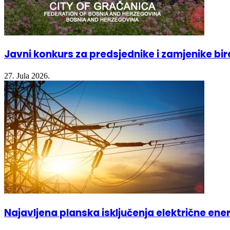
Javni konkurs za predsjednike i zamjenike bi
27. Jula 2026.
Najavljena planska isključenja električne ener