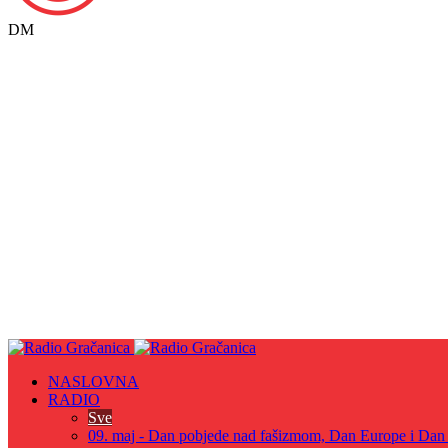
DM
NASLOVNA
RADIO
Sve
09. maj - Dan pobjede nad fašizmom, Dan Europe i Dan Z