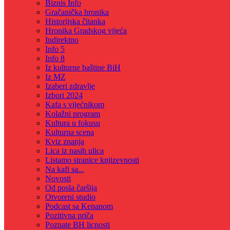
Biznis Info
Gračanička hronika
Historijska čitanka
Hronika Gradskog vijeća
Indirektno
Info 5
Info 8
Iz kulturne baštine BiH
Iz MZ
Izaberi zdravlje
Izbori 2024
Kafa s vijećnikom
Kolažni program
Kultura u fokusu
Kulturna scena
Kviz znanja
Lica iz nasih ulica
Listamo stranice knjizevnosti
Na kafi sa...
Novosti
Od posla čaršija
Otvoreni studio
Podcast sa Kenanom
Pozitivna priča
Poznate BH licnosti