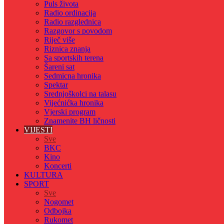
Puls života
Radio ordinacija
Radio razglednica
Razgovor s povodom
Riječ više
Riznica znanja
Sa sportskih terena
Šareni sat
Sedmicna hronika
Spektar
Srednjoškolci na talasu
Vijećnićka hronika
Vjerski program
Znamenite BH ličnosti
VIJESTI
Sve
BKC
Kino
Koncerti
KULTURA
SPORT
Sve
Nogomet
Odbojka
Rukomet