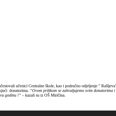
 učestovali učenici Centralne škole, kao i područno odjeljenje ” Rašlje
ljujući donatorima.
“Ovom prilikom se zahvaljujemo svim donatorima i p
Novu godinu !” –
kazali su iz OŠ Miričina.