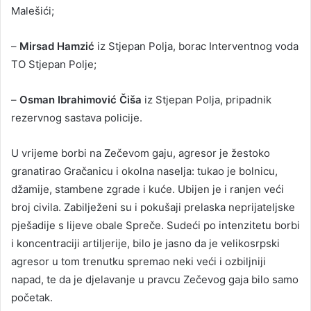
Malešići;
–
Mirsad Hamzić
iz Stjepan Polja, borac Interventnog voda
TO Stjepan Polje;
–
Osman Ibrahimović Čiša
iz Stjepan Polja, pripadnik
rezervnog sastava policije.
U vrijeme borbi na Zečevom gaju, agresor je žestoko
granatirao Gračanicu i okolna naselja: tukao je bolnicu,
džamije, stambene zgrade i kuće. Ubijen je i ranjen veći
broj civila. Zabilježeni su i pokušaji prelaska neprijateljske
pješadije s lijeve obale Spreče. Sudeći po intenzitetu borbi
i koncentraciji artiljerije, bilo je jasno da je velikosrpski
agresor u tom trenutku spremao neki veći i ozbiljniji
napad, te da je djelavanje u pravcu Zečevog gaja bilo samo
početak.