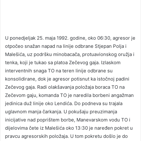
U ponedjeljak 25. maja 1992. godine, oko 06:30, agresor je
otpočeo snažan napad na linije odbrane Stjepan Polja i
Malešića, uz podršku minobacača, protuavionskog oružja i
tenka, koji je tukao sa platoa Zečevog gaja. Izlaskom
interventnih snaga TO na teren linije odbrane su
konsolidirane, dok je agresor potisnut ka istočnoj padini
Zečevog gaja. Radi olakšavanja položaja boraca TO na
Zečevom gaju, komanda TO je naredila borbeni angažman
jedinica duž linije oko Lendića. Do podneva su trajala
uglavnom manja čarkanja. U pokušaju preuzimanja
inicijative nad poprištem borbe, Manevarskom vodu TO i
dijelovima čete iz Malešića oko 13:30 je naređen pokret u
pravcu agresorskih položaja. U tom pokretu došlo je do