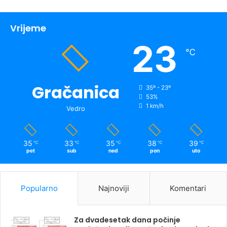
Vrijeme
23
℃
Gračanica
35º - 23º
53%
1 km/h
Vedro
35
33
35
38
39
℃
℃
℃
℃
℃
pet
sub
ned
pon
uto
Popularno
Najnoviji
Komentari
Za dvadesetak dana počinje