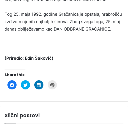
Tog 25. maja 1992. godine Gračanica je opstala, hrabrošću
i žrtvom njenih najboljih sinova. Zbog svega toga, 25. maj
danas obilježavamo kao DAN ODBRANE GRAČANICE.
(Priredio: Edin Šaković)
Share this:
C
C
C
C
l
l
l
l
i
i
i
i
c
c
c
c
k
k
k
k
t
t
t
t
o
o
o
o
s
s
s
p
h
h
h
r
Slični postovi
a
a
a
i
r
r
r
n
e
e
e
t
o
o
o
(