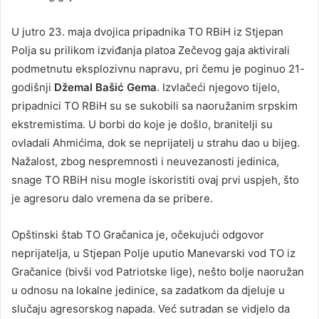
U jutro 23. maja dvojica pripadnika TO RBiH iz Stjepan
Polja su prilikom izviđanja platoa Zečevog gaja aktivirali
podmetnutu eksplozivnu napravu, pri čemu je poginuo 21-
godišnji
Džemal Bašić Gema
. Izvlačeći njegovo tijelo,
pripadnici TO RBiH su se sukobili sa naoružanim srpskim
ekstremistima. U borbi do koje je došlo, branitelji su
ovladali Ahmićima, dok se neprijatelj u strahu dao u bijeg.
Nažalost, zbog nespremnosti i neuvezanosti jedinica,
snage TO RBiH nisu mogle iskoristiti ovaj prvi uspjeh, što
je agresoru dalo vremena da se pribere.
Opštinski štab TO Gračanica je, očekujući odgovor
neprijatelja, u Stjepan Polje uputio Manevarski vod TO iz
Gračanice (bivši vod Patriotske lige), nešto bolje naoružan
u odnosu na lokalne jedinice, sa zadatkom da djeluje u
slučaju agresorskog napada. Već sutradan se vidjelo da