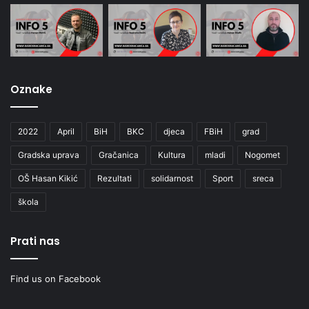
Oznake
2022
April
BiH
BKC
djeca
FBiH
grad
Gradska uprava
Gračanica
Kultura
mladi
Nogomet
OŠ Hasan Kikić
Rezultati
solidarnost
Sport
sreca
škola
Prati nas
Find us on Facebook