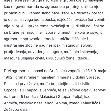
mjesne straže i druge naoružane grupe koje su nastajale
kao odgovor naroda na agresorske prijetnje), ali su njeni
pripadnici bili veoma slabo naoružani. Na desetak boraca
je dolazila svega jedna puška, najčešće lovačka (jer vojnih
nije bilo). Ali uprkos tome, ovdašnji su ljudi bili odlučni da
se brane, jer nisu imali izbora: u mjestima koja je osvojio,
agresor je sprovodio genocid, etničko čišćenje i
najstrašnije zločine nad nesrpskim stanovništvom:
protjerivanja, odvođenja u logore, mučenja i silovanja,
masovna ubijanja civila, uključujući žene i djecu…
Prvi agresorski napadi na Gračanicu započinju 18./19. maja
1992., granatiranjem naseljenih mjesta u dolini Spreče.
Pale su i prve žrtve, među braniteljima, ali i civilima.
Otpočeli su i napadi s Lendića, te sa Zečeva gaja (visoravni
na tromeđi Lendića, Malešića i Stjepan Polja), kao i
Ahmića, zaseoka naseljenog Srbima, između Malešića i
Zečevog gaja.