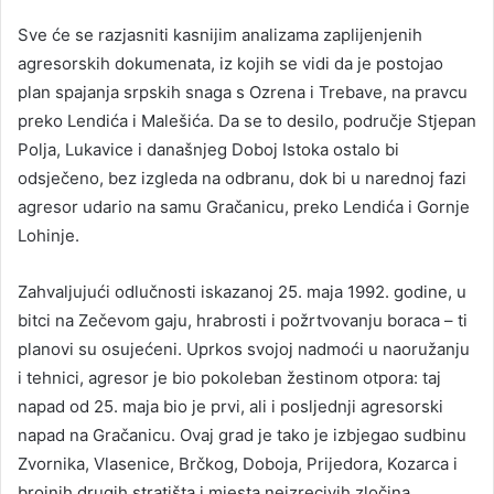
Sve će se razjasniti kasnijim analizama zaplijenjenih
agresorskih dokumenata, iz kojih se vidi da je postojao
plan spajanja srpskih snaga s Ozrena i Trebave, na pravcu
preko Lendića i Malešića. Da se to desilo, područje Stjepan
Polja, Lukavice i današnjeg Doboj Istoka ostalo bi
odsječeno, bez izgleda na odbranu, dok bi u narednoj fazi
agresor udario na samu Gračanicu, preko Lendića i Gornje
Lohinje.
Zahvaljujući odlučnosti iskazanoj 25. maja 1992. godine, u
bitci na Zečevom gaju, hrabrosti i požrtvovanju boraca – ti
planovi su osujećeni. Uprkos svojoj nadmoći u naoružanju
i tehnici, agresor je bio pokoleban žestinom otpora: taj
napad od 25. maja bio je prvi, ali i posljednji agresorski
napad na Gračanicu. Ovaj grad je tako je izbjegao sudbinu
Zvornika, Vlasenice, Brčkog, Doboja, Prijedora, Kozarca i
brojnih drugih stratišta i mjesta neizrecivih zločina.