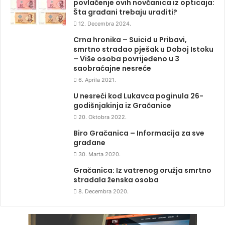
povlačenje ovih novčanica iz opticaja:
Šta građani trebaju uraditi?
12. Decembra 2024.
Crna hronika – Suicid u Pribavi,
smrtno stradao pješak u Doboj Istoku
– Više osoba povrijeđeno u 3
saobraćajne nesreće
6. Aprila 2021.
U nesreći kod Lukavca poginula 26-
godišnjakinja iz Gračanice
20. Oktobra 2022.
Biro Gračanica – Informacija za sve
građane
30. Marta 2020.
Gračanica: Iz vatrenog oružja smrtno
stradala ženska osoba
8. Decembra 2020.