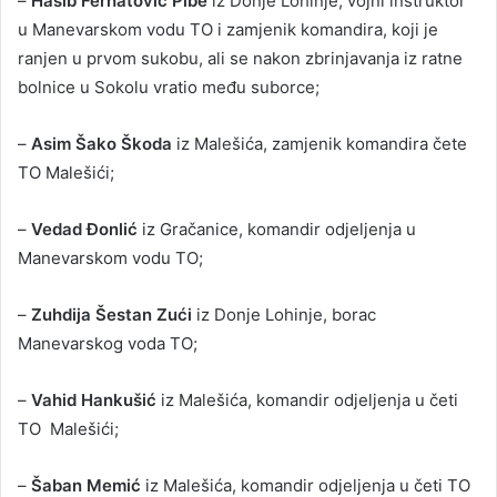
–
Hasib Ferhatović Pibe
iz Donje Lohinje, vojni instruktor
u Manevarskom vodu TO i zamjenik komandira, koji je
ranjen u prvom sukobu, ali se nakon zbrinjavanja iz ratne
bolnice u Sokolu vratio među suborce;
–
Asim Šako Škoda
iz Malešića, zamjenik komandira čete
TO Malešići;
–
Vedad Đonlić
iz Gračanice, komandir odjeljenja u
Manevarskom vodu TO;
–
Zuhdija Šestan Zući
iz Donje Lohinje, borac
Manevarskog voda TO;
–
Vahid Hankušić
iz Malešića, komandir odjeljenja u četi
TO Malešići;
–
Šaban Memić
iz Malešića, komandir odjeljenja u četi TO