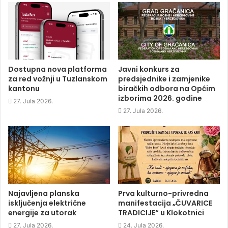
n
n
n
O
F
T
L
p
a
w
i
e
c
i
n
n
e
t
k
s
b
t
e
i
o
e
d
n
o
r
I
n
k
(
n
e
(
O
(
w
O
p
O
w
p
e
p
i
Dostupna nova platforma
Javni konkurs za
e
n
e
n
za red vožnji u Tuzlanskom
predsjednike i zamjenike
n
s
n
d
s
i
s
o
kantonu
biračkih odbora na Općim
i
n
i
w
izborima 2026. godine
n
n
n
)
27. Jula 2026.
n
e
n
e
w
e
27. Jula 2026.
w
w
w
w
i
w
i
n
i
n
d
n
d
o
d
o
w
o
w
)
w
)
)
Najavljena planska
Prva kulturno-privredna
isključenja električne
manifestacija „ČUVARICE
energije za utorak
TRADICIJE“ u Klokotnici
27. Jula 2026.
24. Jula 2026.