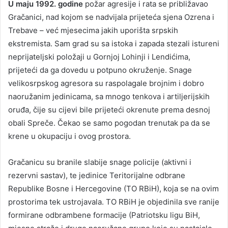
U maju 1992. godine
požar agresije i rata se približavao
Gračanici, nad kojom se nadvijala prijeteća sjena Ozrena i
Trebave – već mjesecima jakih uporišta srpskih
ekstremista. Sam grad su sa istoka i zapada stezali istureni
neprijateljski položaji u Gornjoj Lohinji i Lendićima,
prijeteći da ga dovedu u potpuno okruženje. Snage
velikosrpskog agresora su raspolagale brojnim i dobro
naoružanim jedinicama, sa mnogo tenkova i artiljerijskih
oruđa, čije su cijevi bile prijeteći okrenute prema desnoj
obali Spreče. Čekao se samo pogodan trenutak pa da se
krene u okupaciju i ovog prostora.
Gračanicu su branile slabije snage policije (aktivni i
rezervni sastav), te jedinice Teritorijalne odbrane
Republike Bosne i Hercegovine (TO RBiH), koja se na ovim
prostorima tek ustrojavala. TO RBiH je objedinila sve ranije
formirane odbrambene formacije (Patriotsku ligu BiH,