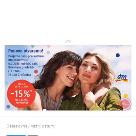
DM
Naslovna
/
Važni datumi