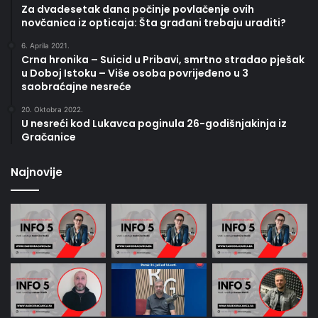
Za dvadesetak dana počinje povlačenje ovih
novčanica iz opticaja: Šta građani trebaju uraditi?
6. Aprila 2021.
Crna hronika – Suicid u Pribavi, smrtno stradao pješak
u Doboj Istoku – Više osoba povrijeđeno u 3
saobraćajne nesreće
20. Oktobra 2022.
U nesreći kod Lukavca poginula 26-godišnjakinja iz
Gračanice
Najnovije