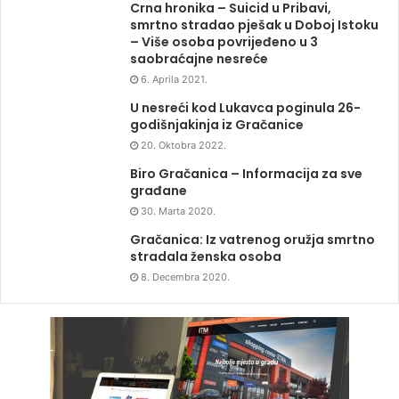
Crna hronika – Suicid u Pribavi,
smrtno stradao pješak u Doboj Istoku
– Više osoba povrijeđeno u 3
saobraćajne nesreće
6. Aprila 2021.
U nesreći kod Lukavca poginula 26-
godišnjakinja iz Gračanice
20. Oktobra 2022.
Biro Gračanica – Informacija za sve
građane
30. Marta 2020.
Gračanica: Iz vatrenog oružja smrtno
stradala ženska osoba
8. Decembra 2020.