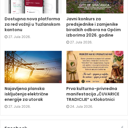
o
e
d
n
o
r
I
n
k
(
n
e
(
O
(
w
O
p
O
w
p
e
p
i
Dostupna nova platforma
Javni konkurs za
e
n
e
n
za red vožnji u Tuzlanskom
predsjednike i zamjenike
n
s
n
d
s
i
s
o
kantonu
biračkih odbora na Općim
i
n
i
w
izborima 2026. godine
n
n
n
)
27. Jula 2026.
n
e
n
e
w
e
27. Jula 2026.
w
w
w
w
i
w
i
n
i
n
d
n
d
o
d
o
w
o
w
)
w
)
)
Najavljena planska
Prva kulturno-privredna
isključenja električne
manifestacija „ČUVARICE
energije za utorak
TRADICIJE“ u Klokotnici
27. Jula 2026.
24. Jula 2026.