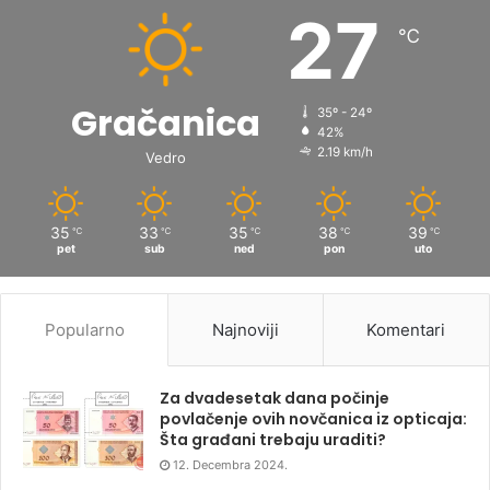
27
℃
Gračanica
35º - 24º
42%
2.19 km/h
Vedro
35
33
35
38
39
℃
℃
℃
℃
℃
pet
sub
ned
pon
uto
Popularno
Najnoviji
Komentari
Za dvadesetak dana počinje
povlačenje ovih novčanica iz opticaja:
Šta građani trebaju uraditi?
12. Decembra 2024.