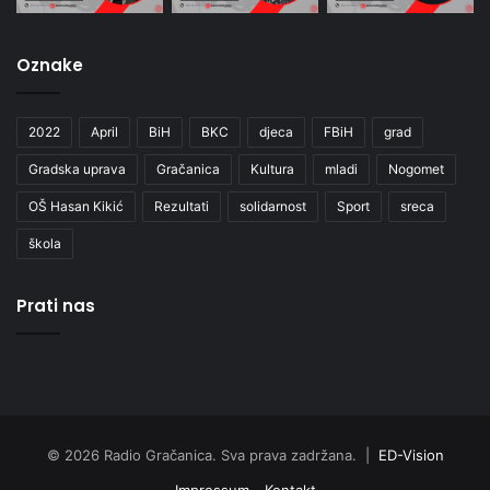
Oznake
2022
April
BiH
BKC
djeca
FBiH
grad
Gradska uprava
Gračanica
Kultura
mladi
Nogomet
OŠ Hasan Kikić
Rezultati
solidarnost
Sport
sreca
škola
Prati nas
© 2026 Radio Gračanica. Sva prava zadržana. |
ED-Vision
Impressum
Kontakt