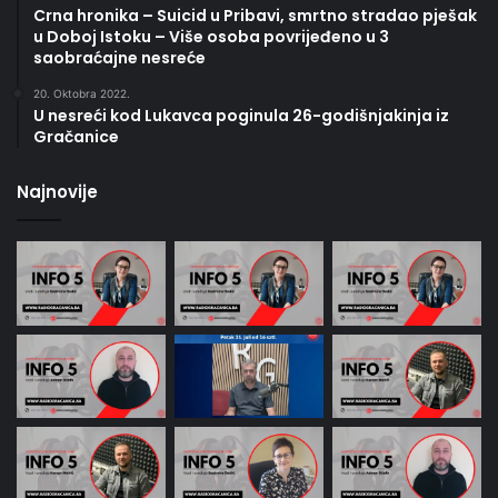
Crna hronika – Suicid u Pribavi, smrtno stradao pješak
u Doboj Istoku – Više osoba povrijeđeno u 3
saobraćajne nesreće
20. Oktobra 2022.
U nesreći kod Lukavca poginula 26-godišnjakinja iz
Gračanice
Najnovije