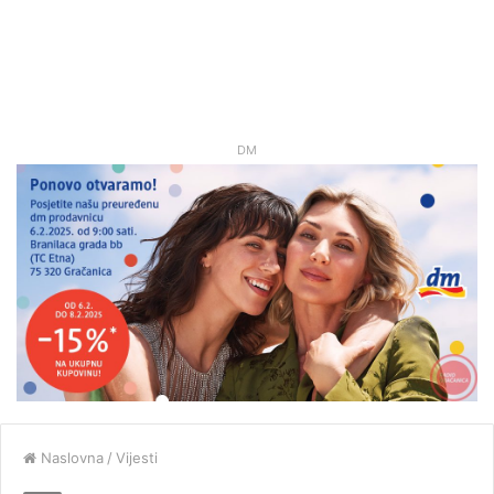
DM
Naslovna
/
Vijesti