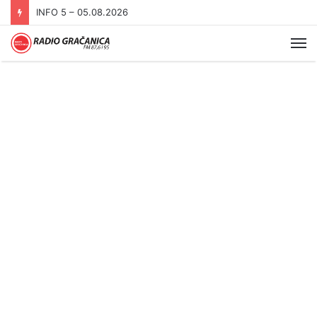
INFO 5 – 04.08.2026.
Me