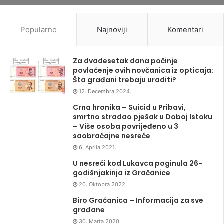
Popularno
Najnoviji
Komentari
Za dvadesetak dana počinje
povlačenje ovih novčanica iz opticaja:
Šta građani trebaju uraditi?
12. Decembra 2024.
Crna hronika – Suicid u Pribavi,
smrtno stradao pješak u Doboj Istoku
– Više osoba povrijeđeno u 3
saobraćajne nesreće
6. Aprila 2021.
U nesreći kod Lukavca poginula 26-
godišnjakinja iz Gračanice
20. Oktobra 2022.
Biro Gračanica – Informacija za sve
građane
30. Marta 2020.