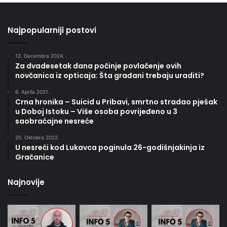
Najpopularniji postovi
12. Decembra 2024.
Za dvadesetak dana počinje povlačenje ovih
novčanica iz opticaja: Šta građani trebaju uraditi?
6. Aprila 2021.
Crna hronika – Suicid u Pribavi, smrtno stradao pješak
u Doboj Istoku – Više osoba povrijeđeno u 3
saobraćajne nesreće
20. Oktobra 2022.
U nesreći kod Lukavca poginula 26-godišnjakinja iz
Gračanice
Najnovije