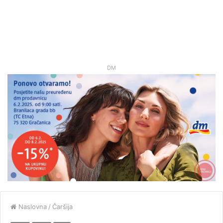
DM
Naslovna
/
Čaršija