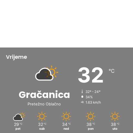
Vrijeme
32
℃
Gračanica
32º - 24º
34%
1.63 km/h
Pretežno Oblačno
29
32
34
38
38
℃
℃
℃
℃
℃
pet
sub
ned
pon
uto