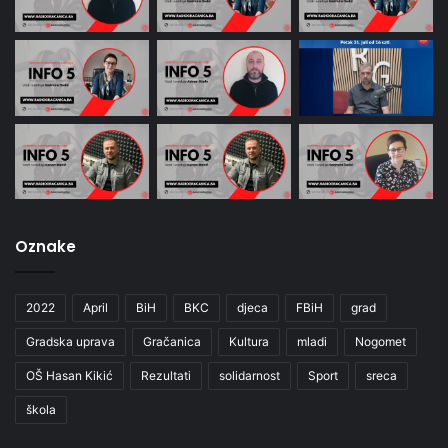
Oznake
2022
April
BiH
BKC
djeca
FBiH
grad
Gradska uprava
Gračanica
Kultura
mladi
Nogomet
OŠ Hasan Kikić
Rezultati
solidarnost
Sport
sreca
škola