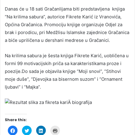
Danas će u 18 sati Gračanlijama biti predstavljena knjiga
“Na krilima sabura”, autorice Fikrete Karić iz Vranovića,
Općina Gračanica. Promociju knjige organizuje Odjel za
brak i porodicu, pri Medžlisu Islamske zajednice Gračanica
a biće upriličena u dershani medrese u Gračanici.
Na krilima sabura je šesta knjiga Fikrete Karić, uobličena u
formi 99 motivacijskih priča sa karakteristikama proze i
poezije.Do sada je objavila knjige “Moji snovi”, “Stihovi
moje duše”, “Djevojka sa bisernom suzom” i “Ornament
ljubavi” i “Majka”.
Share this:
C
C
C
C
l
l
l
l