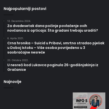
Najpopularniji postovi
12. Decembra 2024.
Za dvadesetak dana počinje povlačenje ovih
novčanica iz opticaja: Šta građani trebaju uraditi?
6. Aprila 2021.
Crna hronika – Suicid u Pribavi, smrtno stradao pješak
u Doboj Istoku – Više osoba povrijeđeno u 3
saobraćajne nesreće
20. Oktobra 2022.
U nesreći kod Lukavca poginula 26-godišnjakinja iz
Gračanice
Najnovije