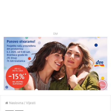
DM
Naslovna
/
Vijesti