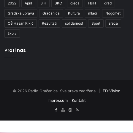
2022
April
BiH
BKC
djeca
FBiH
grad
Gradska uprava
Gračanica
Kultura
mladi
Nogomet
OŠ Hasan Kikić
Rezultati
solidarnost
Sport
sreca
škola
Prati nas
© 2026 Radio Gračanica. Sva prava zadržana. |
ED-Vision
Impressum
Kontakt