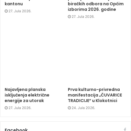
i
n
i
biračkih odbora na Općim
n
d
n
d
o
d
izborima 2026. godine
o
w
o
w
)
w
27. Jula 2026.
)
)
Najavljena planska
Prva kulturno-privredna
isključenja električne
manifestacija „ČUVARICE
energije za utorak
TRADICIJE“ u Klokotnici
27. Jula 2026.
24. Jula 2026.
Facebook