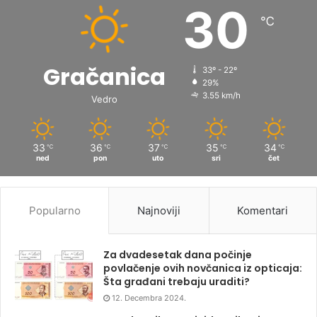
30
℃
Gračanica
33º - 22º
29%
3.55 km/h
Vedro
33
36
37
35
34
℃
℃
℃
℃
℃
ned
pon
uto
sri
čet
Popularno
Najnoviji
Komentari
Za dvadesetak dana počinje
povlačenje ovih novčanica iz opticaja:
Šta građani trebaju uraditi?
12. Decembra 2024.