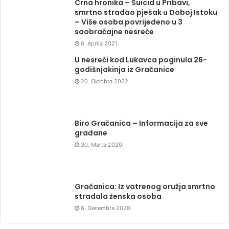
Crna hronika – Suicid u Pribavi,
smrtno stradao pješak u Doboj Istoku
– Više osoba povrijeđeno u 3
saobraćajne nesreće
6. Aprila 2021.
U nesreći kod Lukavca poginula 26-
godišnjakinja iz Gračanice
20. Oktobra 2022.
Biro Gračanica – Informacija za sve
građane
30. Marta 2020.
Gračanica: Iz vatrenog oružja smrtno
stradala ženska osoba
8. Decembra 2020.