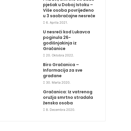
pješak u Doboj Istoku –
Više osoba povrijeđeno
u 3 saobraćajne nesreće
6. Aprila 2021.
U nesreći kod Lukavca
poginula 26-
godišnjakinja iz
Gračanice
20. Oktobra 2022.
Biro Gračanica –
Informacija za sve
građane
30. Marta 2020.
Gračanica: Iz vatrenog
oružja smrtno stradala
ženska osoba
8. Decembra 2020.