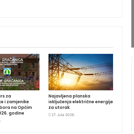
rs za
Najavljena planska
e i zamjenike
isključenja električne energije
dbora na Općim
za utorak
026. godine
27. Jula 2026.
.