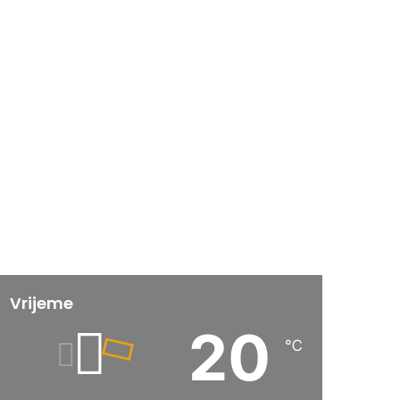
Vrijeme
20
℃