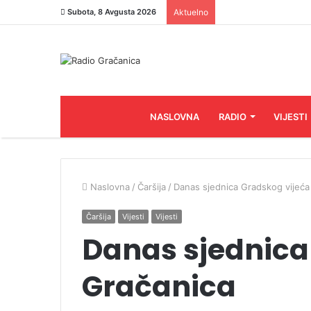
Subota, 8 Avgusta 2026
Aktuelno
NASLOVNA
RADIO
VIJESTI
Naslovna
/
Čaršija
/
Danas sjednica Gradskog vijeća
Čaršija
Vijesti
Vijesti
Danas sjednica
Gračanica