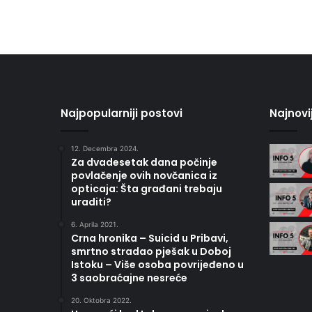
Najpopularniji postovi
Najnovi
12. Decembra 2024.
Za dvadesetak dana počinje
povlačenje ovih novčanica iz
opticaja: Šta građani trebaju
uraditi?
6. Aprila 2021.
Crna hronika – Suicid u Pribavi,
smrtno stradao pješak u Doboj
Istoku – Više osoba povrijeđeno u
3 saobraćajne nesreće
20. Oktobra 2022.