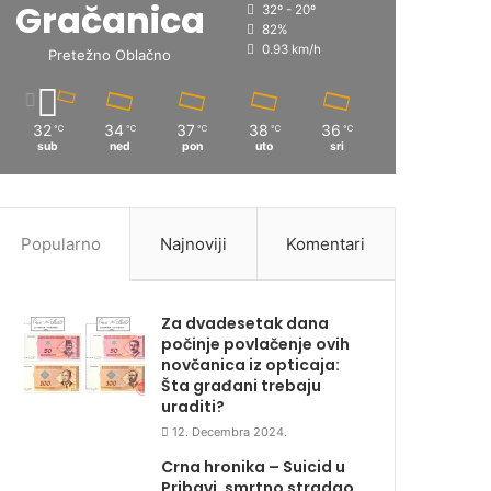
Gračanica
32º - 20º
82%
0.93 km/h
Pretežno Oblačno
32
34
37
38
36
℃
℃
℃
℃
℃
sub
ned
pon
uto
sri
Popularno
Najnoviji
Komentari
Za dvadesetak dana
počinje povlačenje ovih
novčanica iz opticaja:
Šta građani trebaju
uraditi?
12. Decembra 2024.
Crna hronika – Suicid u
Pribavi, smrtno stradao