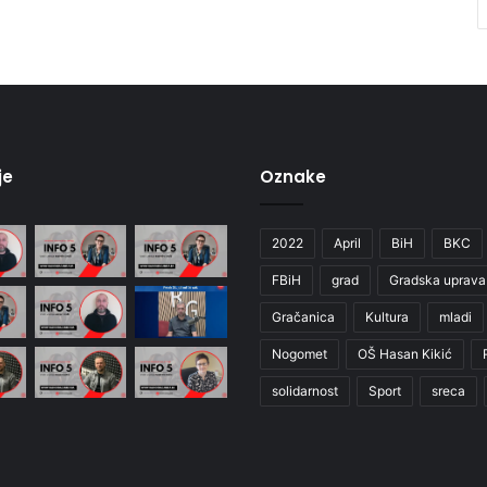
je
Oznake
2022
April
BiH
BKC
FBiH
grad
Gradska uprava
Gračanica
Kultura
mladi
Nogomet
OŠ Hasan Kikić
solidarnost
Sport
sreca