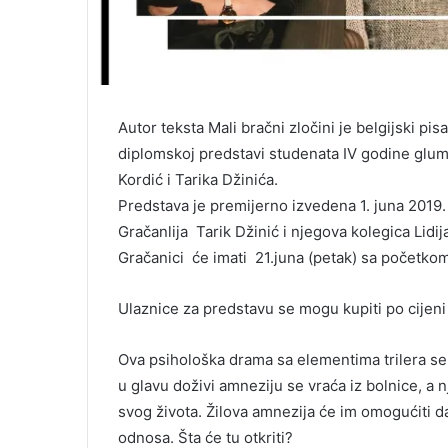
Autor teksta Mali bračni zločini je belgijski p
diplomskoj predstavi studenata IV godine glum
Kordić i Tarika Džinića.
Predstava je premijerno izvedena 1. juna 2019.
Gračanlija Tarik Džinić i njegova kolegica Lidi
Gračanici će imati 21.juna (petak) sa početko
Ulaznice za predstavu se mogu kupiti po cijeni
Ova psihološka drama sa elementima trilera se 
u glavu doživi amneziju se vraća iz bolnice, a
svog života. Žilova amnezija će im omogućiti 
odnosa. Šta će tu otkriti?