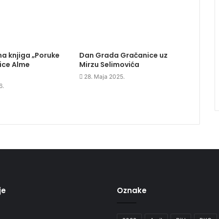
a knjiga „Poruke
Dan Grada Gračanice uz
ice Alme
Mirzu Selimovića
28. Maja 2025.
6.
je
Oznake