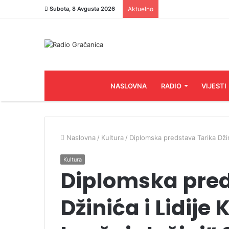
Subota, 8 Avgusta 2026
Aktuelno
NASLOVNA
RADIO
VIJESTI
Naslovna
/
Kultura
/
Diplomska predstava Tarika Džini
Kultura
Diplomska pred
Džinića i Lidije