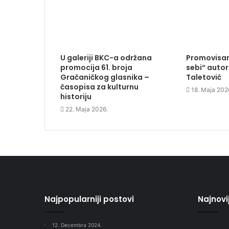
s
i
s
o
i
n
i
w
n
n
n
)
n
e
n
e
w
e
w
w
w
w
i
w
i
n
i
n
d
n
U galeriji BKC-a održana
Promovisan
d
o
d
o
w
o
promocija 61. broja
sebi“ autor
w
)
w
Gračaničkog glasnika –
Taletović
)
)
časopisa za kulturnu
18. Maja 202
historiju
22. Maja 2026.
Najpopularniji postovi
Najnovi
12. Decembra 2024.