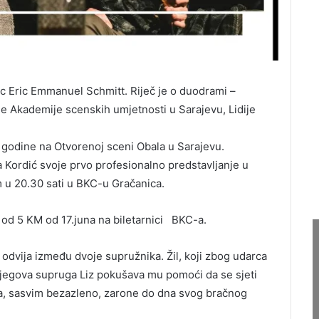
isac Eric Emmanuel Schmitt. Riječ je o duodrami –
e Akademije scenskih umjetnosti u Sarajevu, Lidije
 godine na Otvorenoj sceni Obala u Sarajevu.
ja Kordić svoje prvo profesionalno predstavljanje u
m u 20.30 sati u BKC-u Gračanica.
 od 5 KM od 17.juna na biletarnici BKC-a.
odvija između dvoje supružnika. Žil, koji zbog udarca
 njegova supruga Liz pokušava mu pomoći da se sjeti
da, sasvim bezazleno, zarone do dna svog bračnog