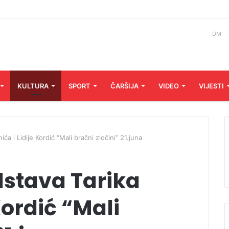
DM
KULTURA
SPORT
ČARŠIJA
VIDEO
VIJESTI
ća i Lidije Kordić “Mali bračni zločini” 21.juna
stava Tarika
 Kordić “Mali