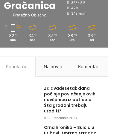
Gračanica
32º - 21º
42%
3.18 km/h
Pretežno Oblačno
32
34
37
38
36
℃
℃
℃
℃
℃
sub
ned
pon
uto
sri
Popularno
Najnoviji
Komentari
Za dvadesetak dana
počinje povlačenje ovih
novčanica iz opticaja:
Šta građani trebaju
uraditi?
12. Decembra 2024.
Crna hronika – Suicid u
Pribavi, smrtno stradao