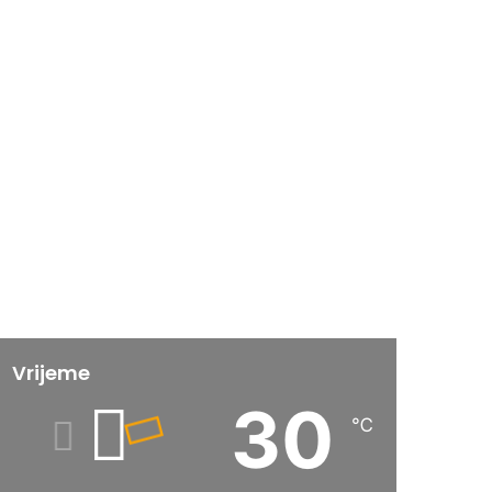
Vrijeme
30
℃