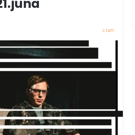
21.juna
1.571