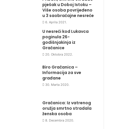
pješak u Doboj Istoku –
Više osoba povrijeđeno
u 3 saobraćajne nesreće
6. Aprila 2021.
U nesreći kod Lukavca
poginula 26-
godišnjakinja iz
Gračanice
20. Oktobra 2022.
Biro Gračanica –
Informacija za sve
građane
30. Marta 2020.
Gračanica: Iz vatrenog
oružja smrtno stradala
ženska osoba
8. Decembra 2020.