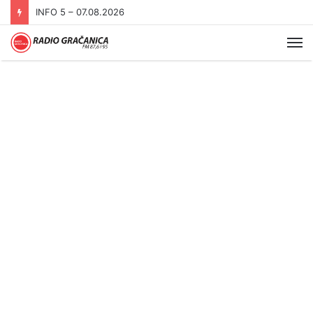
INFO 5 – 06.08.2026.
Me