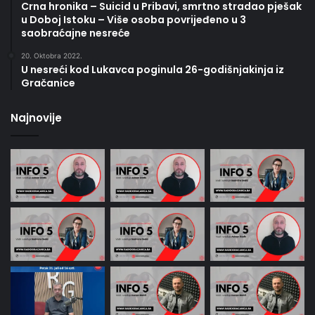
Crna hronika – Suicid u Pribavi, smrtno stradao pješak
u Doboj Istoku – Više osoba povrijeđeno u 3
saobraćajne nesreće
20. Oktobra 2022.
U nesreći kod Lukavca poginula 26-godišnjakinja iz
Gračanice
Najnovije