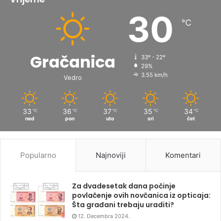
30
℃
Gračanica
33º - 22º
29%
3.55 km/h
Vedro
33
36
37
35
34
℃
℃
℃
℃
℃
ned
pon
uto
sri
čet
Popularno
Najnoviji
Komentari
Za dvadesetak dana počinje
povlačenje ovih novčanica iz opticaja:
Šta građani trebaju uraditi?
12. Decembra 2024.