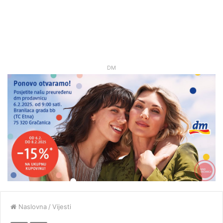
DM
Naslovna
/
Vijesti