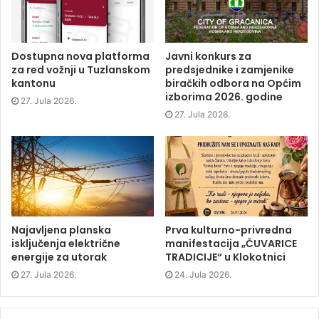
b
t
e
i
o
e
d
n
o
r
I
n
k
(
n
e
(
O
(
w
O
p
O
w
p
e
p
i
Dostupna nova platforma
Javni konkurs za
e
n
e
n
za red vožnji u Tuzlanskom
predsjednike i zamjenike
n
s
n
d
s
i
s
o
kantonu
biračkih odbora na Općim
i
n
i
w
izborima 2026. godine
n
n
n
)
27. Jula 2026.
n
e
n
e
w
e
27. Jula 2026.
w
w
w
w
i
w
i
n
i
n
d
n
d
o
d
o
w
o
w
)
w
)
)
Najavljena planska
Prva kulturno-privredna
isključenja električne
manifestacija „ČUVARICE
energije za utorak
TRADICIJE“ u Klokotnici
27. Jula 2026.
24. Jula 2026.