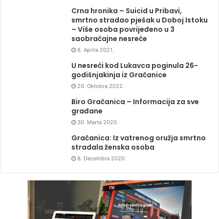
Crna hronika – Suicid u Pribavi,
smrtno stradao pješak u Doboj Istoku
– Više osoba povrijeđeno u 3
saobraćajne nesreće
6. Aprila 2021.
U nesreći kod Lukavca poginula 26-
godišnjakinja iz Gračanice
20. Oktobra 2022.
Biro Gračanica – Informacija za sve
građane
30. Marta 2020.
Gračanica: Iz vatrenog oružja smrtno
stradala ženska osoba
8. Decembra 2020.