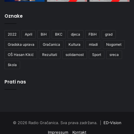
Oznake
2022
April
BiH
BKC
djeca
FBiH
grad
Gradska uprava
Gračanica
Kultura
mladi
Nogomet
OŠ Hasan Kikić
Rezultati
solidarnost
Sport
sreca
škola
Prati nas
© 2026 Radio Gračanica. Sva prava zadržana. |
ED-Vision
Impressum
Kontakt