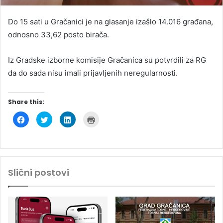
Do 15 sati u Gračanici je na glasanje izašlo 14.016 građana,
odnosno 33,62 posto birača.
Iz Gradske izborne komisije Gračanica su potvrdili za RG
da do sada nisu imali prijavljenih neregularnosti.
Share this:
C
C
C
C
l
l
l
l
i
i
i
i
c
c
c
c
k
k
k
k
t
t
t
t
o
o
o
o
s
s
s
p
h
h
h
r
Slični postovi
a
a
a
i
r
r
r
n
e
e
e
t
o
o
o
(
n
n
n
O
F
T
L
p
a
w
i
e
c
i
n
n
e
t
k
s