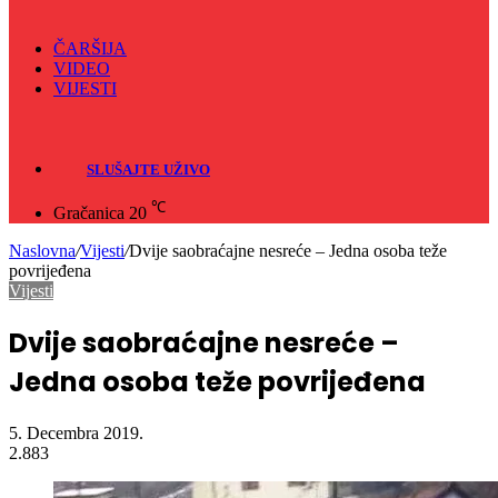
ČARŠIJA
VIDEO
VIJESTI
Sve
Crna hronika
SLUŠAJTE UŽIVO
℃
Gračanica
20
Naslovna
/
Vijesti
/
Dvije saobraćajne nesreće – Jedna osoba teže
povrijeđena
Vijesti
Dvije saobraćajne nesreće –
Jedna osoba teže povrijeđena
5. Decembra 2019.
2.883