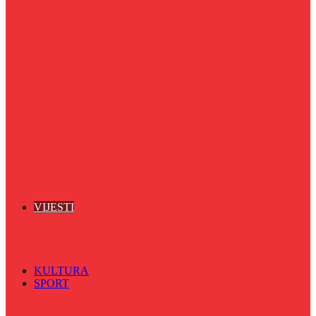
Puls života
Radio ordinacija
Radio razglednica
Razgovor s povodom
Riječ više
Riznica znanja
Sa sportskih terena
Šareni sat
Sedmicna hronika
Spektar
Srednjoškolci na talasu
Vijećnićka hronika
Vjerski program
Znamenite BH ličnosti
VIJESTI
Sve
BKC
Kino
Koncerti
KULTURA
SPORT
Sve
Nogomet
Odbojka
Rukomet