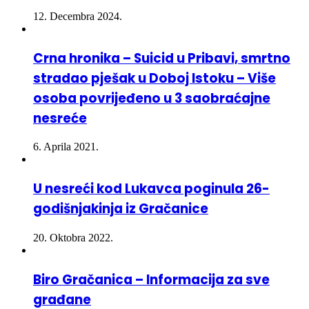
Crna hronika – Suicid u Pribavi, smrtno
stradao pješak u Doboj Istoku – Više
osoba povrijeđeno u 3 saobraćajne
nesreće
6. Aprila 2021.
U nesreći kod Lukavca poginula 26-
godišnjakinja iz Gračanice
20. Oktobra 2022.
Biro Gračanica – Informacija za sve
građane
30. Marta 2020.