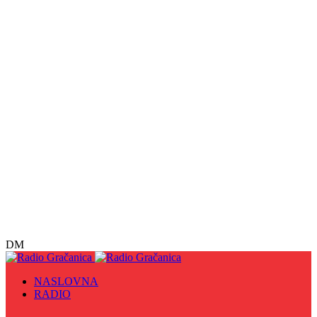
DM
NASLOVNA
RADIO
Sve
09. maj - Dan pobjede nad fašizmom, Dan Europe i
Dan Zlatnih ljiljana