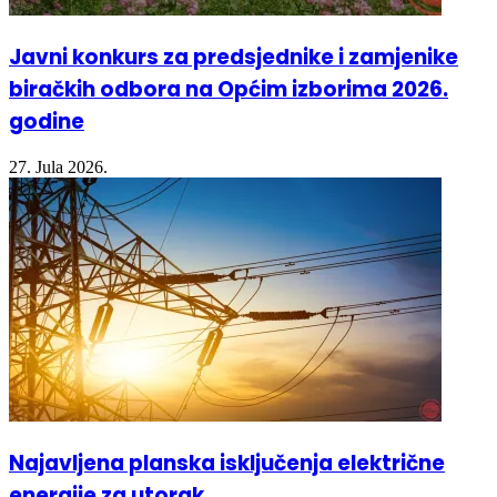
Javni konkurs za predsjednike i zamjenike
biračkih odbora na Općim izborima 2026.
godine
27. Jula 2026.
Najavljena planska isključenja električne
energije za utorak