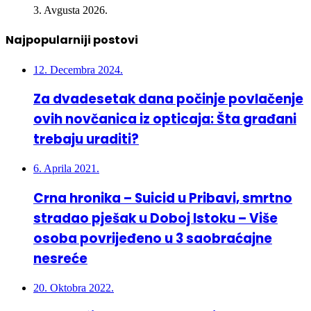
Najpopularniji postovi
12. Decembra 2024.
Za dvadesetak dana počinje povlačenje
ovih novčanica iz opticaja: Šta građani
trebaju uraditi?
6. Aprila 2021.
Crna hronika – Suicid u Pribavi, smrtno
stradao pješak u Doboj Istoku – Više
osoba povrijeđeno u 3 saobraćajne
nesreće
20. Oktobra 2022.
U nesreći kod Lukavca poginula 26-