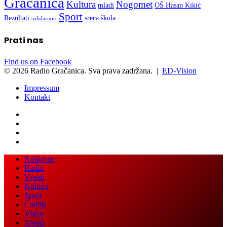
Rezultati
sreca
škola
solidarnost
Prati nas
Find us on Facebook
© 2026 Radio Gračanica. Sva prava zadržana. |
ED-Vision
Impressum
Kontakt
Facebook
Twitter
LinkedIn
WhatsApp
Viber
Back
Close
Naslovna
to
Radio
top
Vijesti
button
Kultura
Sport
Čaršija
Video
Vijesti
SLUŠAJTE UŽIVO