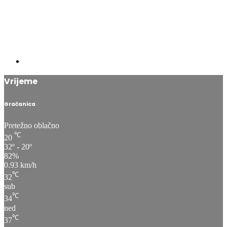
Vrijeme
Gračanica
Pretežno oblačno
℃
20
32º - 20º
82%
0.93 km/h
℃
32
sub
℃
34
ned
℃
37
pon
℃
38