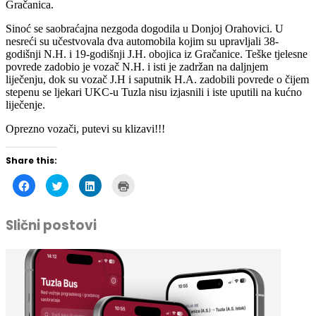
Sinoć se saobraćajna nezgoda dogodila u Donjoj Orahovici. U
nesreći su učestvovala dva automobila kojim su upravljali 38-
godišnji N.H. i 19-godišnji J.H. obojica iz Gračanice. Teške tjelesne
povrede zadobio je vozač N.H. i isti je zadržan na daljnjem
liječenju, dok su vozač J.H i saputnik H.A. zadobili povrede o čijem
stepenu se ljekari UKC-u Tuzla nisu izjasnili i iste uputili na kućno
liječenje.
Oprezno vozači, putevi su klizavi!!!
Share this:
Click
Click
Click
Click
to
to
to
to
share
share
share
print
on
on
on
(Opens
Facebook
Twitter
LinkedIn
in
Slični postovi
(Opens
(Opens
(Opens
new
in
in
in
window)
new
new
new
window)
window)
window)