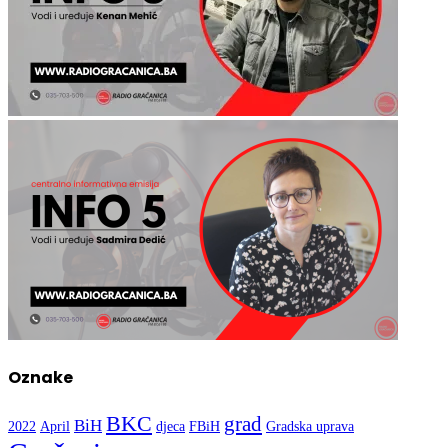
Oznake
BKC
grad
BiH
2022
April
djeca
FBiH
Gradska uprava
Gračanica
Kultura
Nogomet
mladi
OŠ Hasan Kikić
Sport