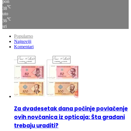
uto
℃
36
sri
Popularno
Najnoviji
Komentari
Za dvadesetak dana počinje povlačenje
ovih novčanica iz opticaja: Šta građani
trebaju uraditi?
12. Decembra 2024.