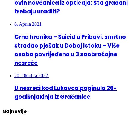
ovih novčanica iz opticaja: Šta građani
trebaju uraditi?
6. Aprila 2021.
Crna hronika – Suicid u Pribavi, smrtno
stradao pješak u Doboj Istoku – Više
osoba povrijeđeno u 3 saobraćajne
nesreće
20. Oktobra 2022.
U nesreći kod Lukavca poginula 26-
godišnjakinja iz Gračanice
Najnovije