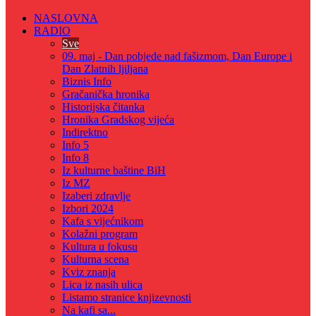
NASLOVNA
RADIO
Sve
09. maj - Dan pobjede nad fašizmom, Dan Europe i
Dan Zlatnih ljiljana
Biznis Info
Gračanička hronika
Historijska čitanka
Hronika Gradskog vijeća
Indirektno
Info 5
Info 8
Iz kulturne baštine BiH
Iz MZ
Izaberi zdravlje
Izbori 2024
Kafa s vijećnikom
Kolažni program
Kultura u fokusu
Kulturna scena
Kviz znanja
Lica iz nasih ulica
Listamo stranice knjizevnosti
Na kafi sa...