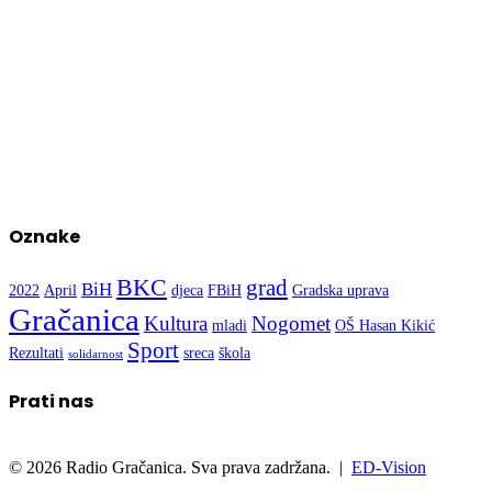
Oznake
BKC
grad
BiH
2022
April
djeca
FBiH
Gradska uprava
Gračanica
Kultura
Nogomet
mladi
OŠ Hasan Kikić
Sport
Rezultati
sreca
škola
solidarnost
Prati nas
© 2026 Radio Gračanica. Sva prava zadržana. |
ED-Vision