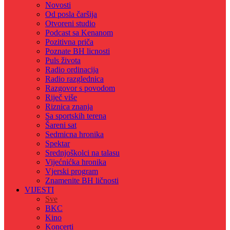
Novosti
Od posla čaršija
Otvoreni studio
Podcast sa Kenanom
Pozitivna priča
Poznate BH licnosti
Puls života
Radio ordinacija
Radio razglednica
Razgovor s povodom
Riječ više
Riznica znanja
Sa sportskih terena
Šareni sat
Sedmicna hronika
Spektar
Srednjoškolci na talasu
Vijećnićka hronika
Vjerski program
Znamenite BH ličnosti
VIJESTI
Sve
BKC
Kino
Koncerti