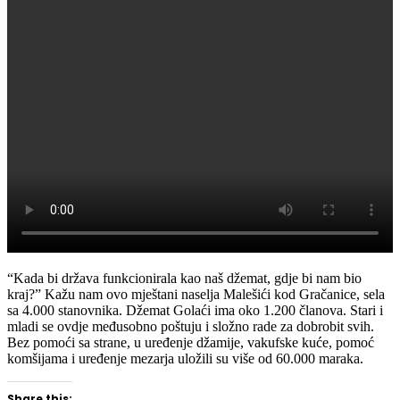
“Kada bi država funkcionirala kao naš džemat, gdje bi nam bio
kraj?” Kažu nam ovo mještani naselja Malešići kod Gračanice, sela
sa 4.000 stanovnika. Džemat Golaći ima oko 1.200 članova. Stari i
mladi se ovdje međusobno poštuju i složno rade za dobrobit svih.
Bez pomoći sa strane, u uređenje džamije, vakufske kuće, pomoć
komšijama i uređenje mezarja uložili su više od 60.000 maraka.
Share this: