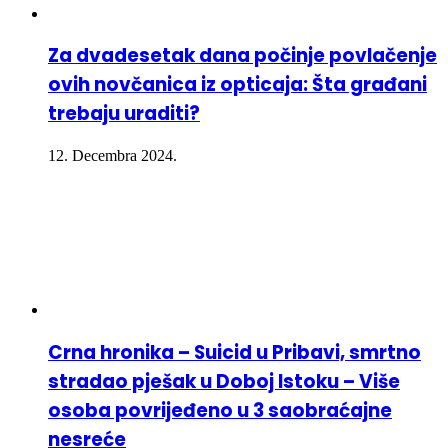
Za dvadesetak dana počinje povlačenje
ovih novčanica iz opticaja: Šta građani
trebaju uraditi?
12. Decembra 2024.
Crna hronika – Suicid u Pribavi, smrtno
stradao pješak u Doboj Istoku – Više
osoba povrijeđeno u 3 saobraćajne
nesreće