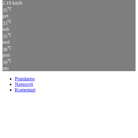
2.19 km/h
℃
35
pet
℃
33
sub
℃
35
ned
℃
38
pon
℃
39
uto
Popularno
Najnoviji
Komentari