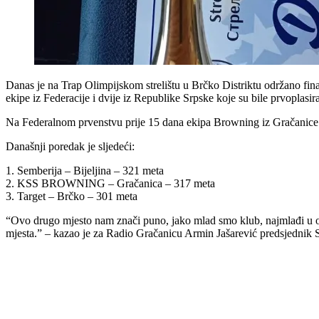
Danas je na Trap Olimpijskom strelištu u Brčko Distriktu održano fin
ekipe iz Federacije i dvije iz Republike Srpske koje su bile prvoplasi
Na Federalnom prvenstvu prije 15 dana ekipa Browning iz Gračanice z
Današnji poredak je sljedeći:
1. Semberija – Bijeljina – 321 meta
2. KSS BROWNING – Gračanica – 317 meta
3. Target – Brčko – 301 meta
“Ovo drugo mjesto nam znači puno, jako mlad smo klub, najmlađi u ovo
mjesta.” – kazao je za Radio Gračanicu Armin Jašarević predsjedni