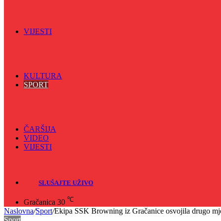
Spektar
Srednjoškolci na talasu
Vijećnićka hronika
Vjerski program
Znamenite BH ličnosti
VIJESTI
Sve
BKC
Kino
Koncerti
KULTURA
SPORT
Sve
Nogomet
Odbojka
Rukomet
ČARŠIJA
VIDEO
VIJESTI
Sve
Crna hronika
SLUŠAJTE UŽIVO
℃
Gračanica
30