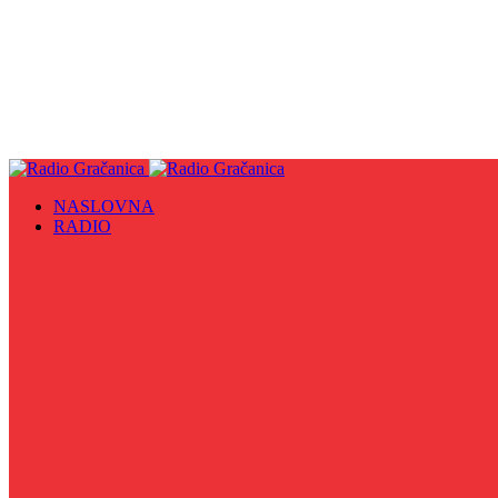
NASLOVNA
RADIO
Sve
09. maj - Dan pobjede nad fašizmom, Dan Europe i Dan Z
Biznis Info
Gračanička hronika
Historijska čitanka
Hronika Gradskog vijeća
Indirektno
Info 5
Info 8
Iz kulturne baštine BiH
Iz MZ