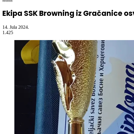
Naslovna
/
Sport
/
Ekipa SSK Browning iz Gračanice osvojila drugo m
Sport
Ekipa SSK Browning iz Gračanice o
14. Jula 2024.
1.425