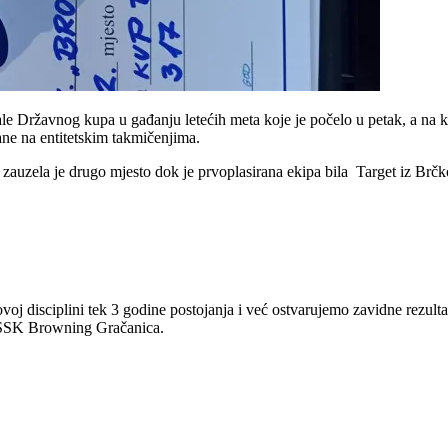
ale Državnog kupa u gađanju letećih meta koje je počelo u petak, a na k
rane na entitetskim takmičenjima.
auzela je drugo mjesto dok je prvoplasirana ekipa bila Target iz Brčk
j disciplini tek 3 godine postojanja i već ostvarujemo zavidne rezultat
k SSK Browning Gračanica.