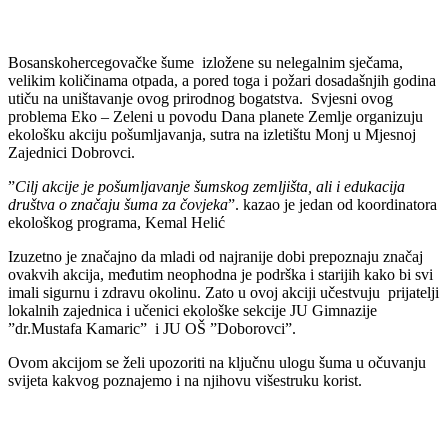
Bosanskohercegovačke šume izložene su nelegalnim sječama,
velikim količinama otpada, a pored toga i požari dosadašnjih godina
utiču na uništavanje ovog prirodnog bogatstva. Svjesni ovog
problema Eko – Zeleni u povodu Dana planete Zemlje organizuju
ekološku akciju pošumljavanja, sutra na izletištu Monj u Mjesnoj
Zajednici Dobrovci.
”
Cilj akcije je pošumljavanje šumskog zemljišta, ali i edukacija
društva o značaju šuma za čovjeka
”. kazao je jedan od koordinatora
ekološkog programa, Kemal Helić
Izuzetno je značajno da mladi od najranije dobi prepoznaju značaj
ovakvih akcija, međutim neophodna je podrška i starijih kako bi svi
imali sigurnu i zdravu okolinu. Zato u ovoj akciji učestvuju prijatelji
lokalnih zajednica i učenici ekološke sekcije JU Gimnazije
”dr.Mustafa Kamaric” i JU OŠ ”Doborovci”.
Ovom akcijom se želi upozoriti na ključnu ulogu šuma u očuvanju
svijeta kakvog poznajemo i na njihovu višestruku korist.