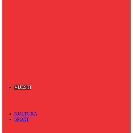
Puls života
Radio ordinacija
Radio razglednica
Razgovor s povodom
Riječ više
Riznica znanja
Sa sportskih terena
Šareni sat
Sedmicna hronika
Spektar
Srednjoškolci na talasu
Vijećnićka hronika
Vjerski program
Znamenite BH ličnosti
VIJESTI
Sve
BKC
Kino
Koncerti
KULTURA
SPORT
Sve
Nogomet
Odbojka
Rukomet