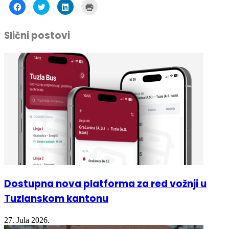
on
on
on
(Opens
Facebook
Twitter
LinkedIn
in
Slični postovi
(Opens
(Opens
(Opens
new
in
in
in
window)
new
new
new
window)
window)
window)
Dostupna nova platforma za red vožnji u
Tuzlanskom kantonu
27. Jula 2026.