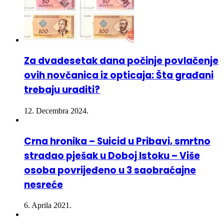
Za dvadesetak dana počinje povlačenje
ovih novčanica iz opticaja: Šta građani
trebaju uraditi?
12. Decembra 2024.
Crna hronika – Suicid u Pribavi, smrtno
stradao pješak u Doboj Istoku – Više
osoba povrijeđeno u 3 saobraćajne
nesreće
6. Aprila 2021.
U nesreći kod Lukavca poginula 26-