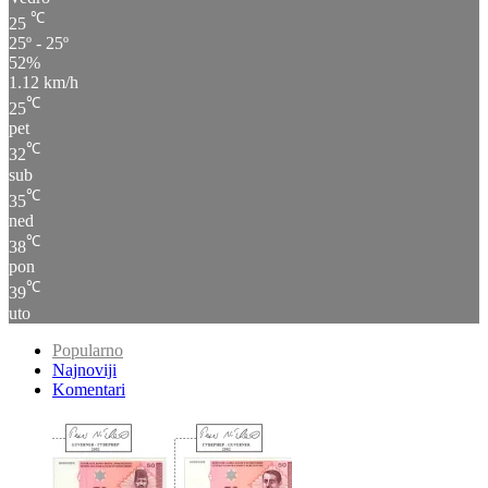
25º - 25º
52%
1.12 km/h
℃
25
pet
℃
32
sub
℃
35
ned
℃
38
pon
℃
39
uto
Popularno
Najnoviji
Komentari