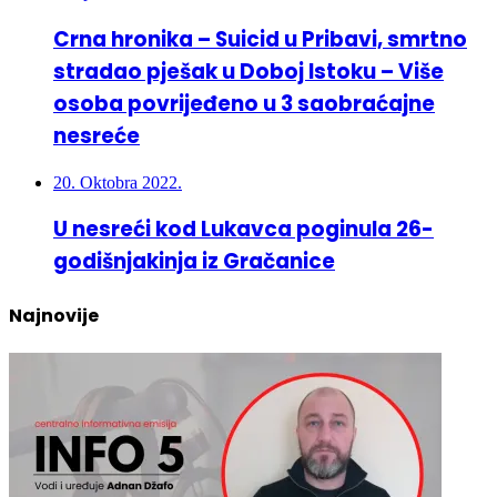
Crna hronika – Suicid u Pribavi, smrtno
stradao pješak u Doboj Istoku – Više
osoba povrijeđeno u 3 saobraćajne
nesreće
20. Oktobra 2022.
U nesreći kod Lukavca poginula 26-
godišnjakinja iz Gračanice
Najnovije