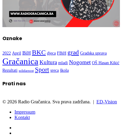
Oznake
BKC
grad
BiH
2022
April
djeca
FBiH
Gradska uprava
Gračanica
Kultura
Nogomet
mladi
OŠ Hasan Kikić
Sport
Rezultati
sreca
škola
solidarnost
Prati nas
© 2026 Radio Gračanica. Sva prava zadržana. |
ED-Vision
Impressum
Kontakt