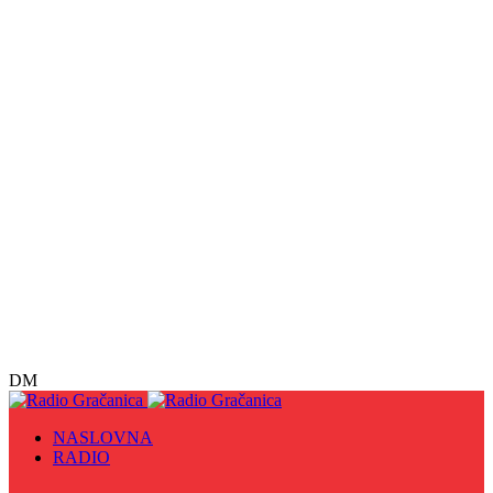
DM
NASLOVNA
RADIO
Sve
09. maj - Dan pobjede nad fašizmom, Dan Europe i
Dan Zlatnih ljiljana