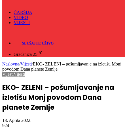
ČARŠIJA
VIDEO
VIJESTI
Sve
Crna hronika
SLUŠAJTE UŽIVO
℃
Gračanica
25
Naslovna
/
Vijesti
/
EKO- ZELENI – pošumljavanje na izletišu Monj
povodom Dana planete Zemlje
Vijesti
Vijesti
EKO- ZELENI – pošumljavanje na
izletišu Monj povodom Dana
planete Zemlje
18. Aprila 2022.
924