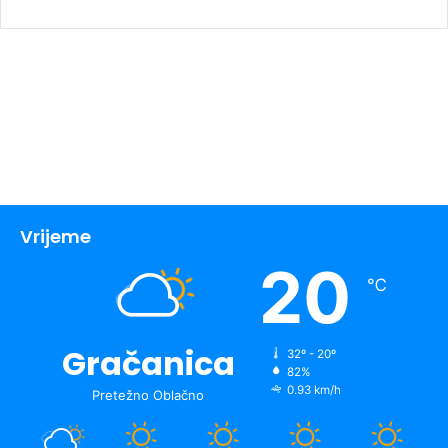
Vrijeme
20
℃
Gračanica
32º - 20º
82%
0.93 km/h
Pretežno Oblačno