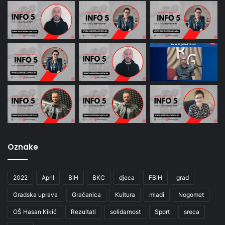
Oznake
2022
April
BiH
BKC
djeca
FBiH
grad
Gradska uprava
Gračanica
Kultura
mladi
Nogomet
OŠ Hasan Kikić
Rezultati
solidarnost
Sport
sreca