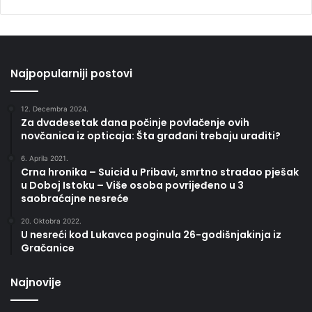
Najpopularniji postovi
12. Decembra 2024.
Za dvadesetak dana počinje povlačenje ovih
novčanica iz opticaja: Šta građani trebaju uraditi?
6. Aprila 2021.
Crna hronika – Suicid u Pribavi, smrtno stradao pješak
u Doboj Istoku – Više osoba povrijeđeno u 3
saobraćajne nesreće
20. Oktobra 2022.
U nesreći kod Lukavca poginula 26-godišnjakinja iz
Gračanice
Najnovije