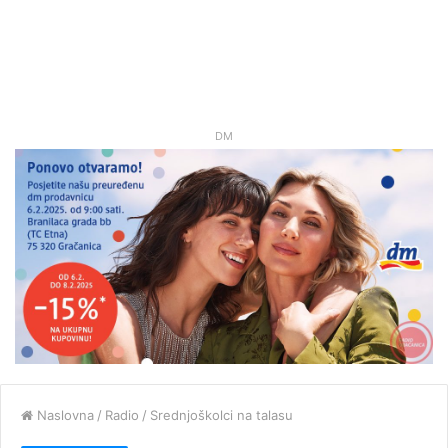
DM
Naslovna
/
Radio
/
Srednjoškolci na talasu