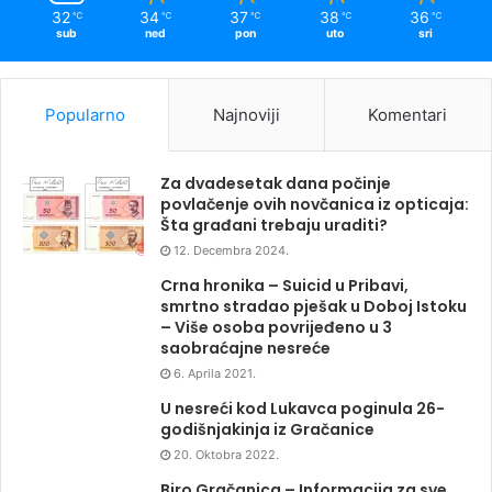
32
34
37
38
36
℃
℃
℃
℃
℃
sub
ned
pon
uto
sri
Popularno
Najnoviji
Komentari
Za dvadesetak dana počinje
povlačenje ovih novčanica iz opticaja:
Šta građani trebaju uraditi?
12. Decembra 2024.
Crna hronika – Suicid u Pribavi,
smrtno stradao pješak u Doboj Istoku
– Više osoba povrijeđeno u 3
saobraćajne nesreće
6. Aprila 2021.
U nesreći kod Lukavca poginula 26-
godišnjakinja iz Gračanice
20. Oktobra 2022.
Biro Gračanica – Informacija za sve