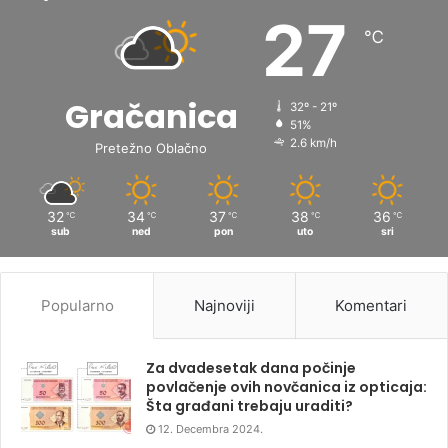
27
℃
Gračanica
32º - 21º
51%
2.6 km/h
Pretežno Oblačno
32
34
37
38
36
℃
℃
℃
℃
℃
sub
ned
pon
uto
sri
Popularno
Najnoviji
Komentari
Za dvadesetak dana počinje
povlačenje ovih novčanica iz opticaja:
Šta građani trebaju uraditi?
12. Decembra 2024.