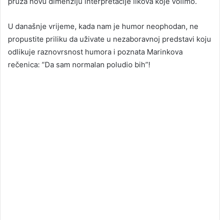
pruža novu dimenziju interpretacije likova koje volimo.
U današnje vrijeme, kada nam je humor neophodan, ne
propustite priliku da uživate u nezaboravnoj predstavi koju
odlikuje raznovrsnost humora i poznata Marinkova
rečenica: “Da sam normalan poludio bih”!