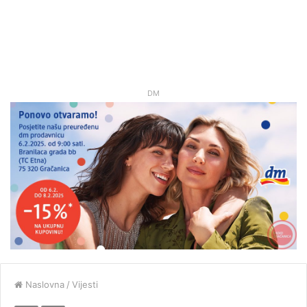
DM
Naslovna
/
Vijesti