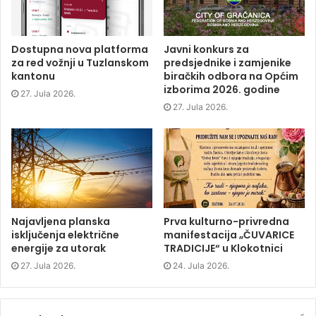
o
e
d
n
o
r
I
n
k
(
n
e
(
O
(
w
O
p
O
w
p
e
p
i
Dostupna nova platforma
Javni konkurs za
e
n
e
n
za red vožnji u Tuzlanskom
predsjednike i zamjenike
n
s
n
d
s
i
s
o
kantonu
biračkih odbora na Općim
i
n
i
w
izborima 2026. godine
n
n
n
)
27. Jula 2026.
n
e
n
e
w
e
27. Jula 2026.
w
w
w
w
i
w
i
n
i
n
d
n
d
o
d
o
w
o
w
)
w
)
)
Najavljena planska
Prva kulturno-privredna
isključenja električne
manifestacija „ČUVARICE
energije za utorak
TRADICIJE“ u Klokotnici
27. Jula 2026.
24. Jula 2026.