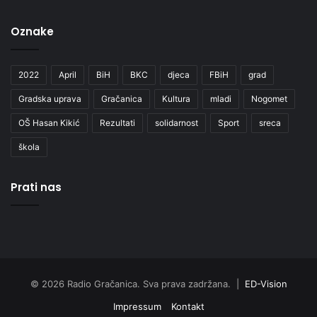
Oznake
2022
April
BiH
BKC
djeca
FBiH
grad
Gradska uprava
Gračanica
Kultura
mladi
Nogomet
OŠ Hasan Kikić
Rezultati
solidarnost
Sport
sreca
škola
Prati nas
© 2026 Radio Gračanica. Sva prava zadržana. |
ED-Vision
Impressum
Kontakt