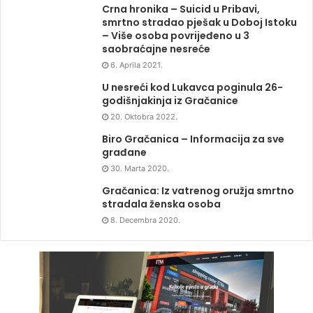
Crna hronika – Suicid u Pribavi,
smrtno stradao pješak u Doboj Istoku
– Više osoba povrijeđeno u 3
saobraćajne nesreće
6. Aprila 2021.
U nesreći kod Lukavca poginula 26-
godišnjakinja iz Gračanice
20. Oktobra 2022.
Biro Gračanica – Informacija za sve
građane
30. Marta 2020.
Gračanica: Iz vatrenog oružja smrtno
stradala ženska osoba
8. Decembra 2020.