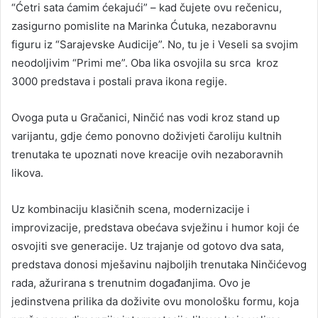
“Ćetri sata ćamim ćekajući” – kad čujete ovu rečenicu,
zasigurno pomislite na Marinka Ćutuka, nezaboravnu
figuru iz “Sarajevske Audicije”. No, tu je i Veseli sa svojim
neodoljivim “Primi me”. Oba lika osvojila su srca kroz
3000 predstava i postali prava ikona regije.
Ovoga puta u Gračanici, Ninčić nas vodi kroz stand up
varijantu, gdje ćemo ponovno doživjeti čaroliju kultnih
trenutaka te upoznati nove kreacije ovih nezaboravnih
likova.
Uz kombinaciju klasičnih scena, modernizacije i
improvizacije, predstava obećava svježinu i humor koji će
osvojiti sve generacije. Uz trajanje od gotovo dva sata,
predstava donosi mješavinu najboljih trenutaka Ninčićevog
rada, ažurirana s trenutnim događanjima. Ovo je
jedinstvena prilika da doživite ovu monološku formu, koja