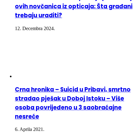
ovih novčanica iz opticaja: Šta građani
trebaju uraditi?
12. Decembra 2024.
Crna hronika – Suicid u Pribavi, smrtno
stradao pješak u Doboj Istoku – Više
osoba povrijeđeno u 3 saobraćajne
nesreće
6. Aprila 2021.