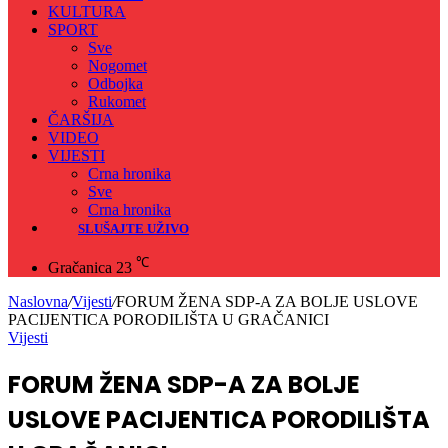
KULTURA
SPORT
Sve
Nogomet
Odbojka
Rukomet
ČARŠIJA
VIDEO
VIJESTI
Crna hronika
Sve
Crna hronika
SLUŠAJTE UŽIVO
℃
Gračanica
23
Naslovna
/
Vijesti
/
FORUM ŽENA SDP-A ZA BOLJE USLOVE
PACIJENTICA PORODILIŠTA U GRAČANICI
Vijesti
FORUM ŽENA SDP-A ZA BOLJE
USLOVE PACIJENTICA PORODILIŠTA