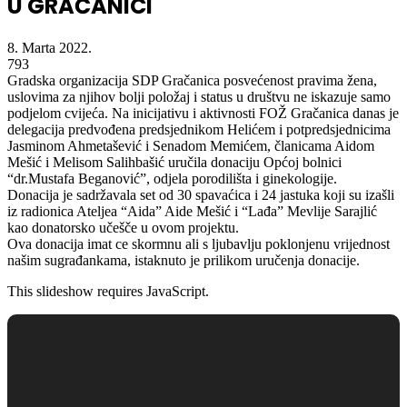
U GRAČANICI
8. Marta 2022.
793
Gradska organizacija SDP Gračanica posvećenost pravima žena,
uslovima za njihov bolji položaj i status u društvu ne iskazuje samo
podjelom cvijeća. Na inicijativu i aktivnosti FOŽ Gračanica danas je
delegacija predvođena predsjednikom Helićem i potpredsjednicima
Jasminom Ahmetašević i Senadom Memićem, članicama Aidom
Mešić i Melisom Salihbašić uručila donaciju Općoj bolnici
“dr.Mustafa Beganović”, odjela porodilišta i ginekologije.
Donacija je sadržavala set od 30 spavaćica i 24 jastuka koji su izašli
iz radionica Ateljea “Aida” Aide Mešić i “Lađa” Mevlije Sarajlić
kao donatorsko učešče u ovom projektu.
Ova donacija imat ce skormnu ali s ljubavlju poklonjenu vrijednost
našim sugrađankama, istaknuto je prilikom uručenja donacije.
This slideshow requires JavaScript.