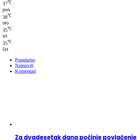
℃
37
pon
℃
38
uto
℃
35
sri
℃
35
čet
Popularno
Najnoviji
Komentari
Za dvadesetak dana počinje povlačenje