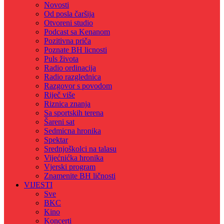
Novosti
Od posla čaršija
Otvoreni studio
Podcast sa Kenanom
Pozitivna priča
Poznate BH licnosti
Puls života
Radio ordinacija
Radio razglednica
Razgovor s povodom
Riječ više
Riznica znanja
Sa sportskih terena
Šareni sat
Sedmicna hronika
Spektar
Srednjoškolci na talasu
Vijećnićka hronika
Vjerski program
Znamenite BH ličnosti
VIJESTI
Sve
BKC
Kino
Koncerti