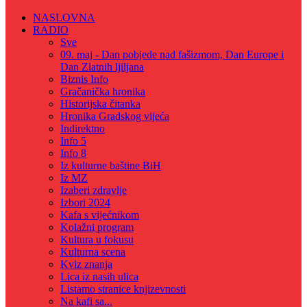
NASLOVNA
RADIO
Sve
09. maj - Dan pobjede nad fašizmom, Dan Europe i
Dan Zlatnih ljiljana
Biznis Info
Gračanička hronika
Historijska čitanka
Hronika Gradskog vijeća
Indirektno
Info 5
Info 8
Iz kulturne baštine BiH
Iz MZ
Izaberi zdravlje
Izbori 2024
Kafa s vijećnikom
Kolažni program
Kultura u fokusu
Kulturna scena
Kviz znanja
Lica iz nasih ulica
Listamo stranice knjizevnosti
Na kafi sa...