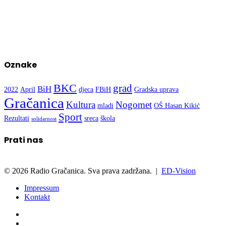
Oznake
BKC
grad
BiH
2022
April
djeca
FBiH
Gradska uprava
Gračanica
Kultura
Nogomet
mladi
OŠ Hasan Kikić
Sport
Rezultati
sreca
škola
solidarnost
Prati nas
© 2026 Radio Gračanica. Sva prava zadržana. |
ED-Vision
Impressum
Kontakt