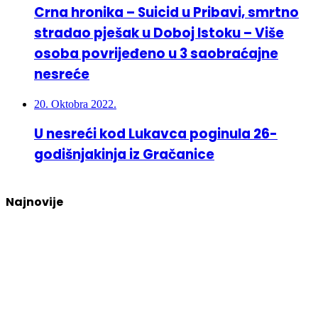
Crna hronika – Suicid u Pribavi, smrtno
stradao pješak u Doboj Istoku – Više
osoba povrijeđeno u 3 saobraćajne
nesreće
20. Oktobra 2022.
U nesreći kod Lukavca poginula 26-
godišnjakinja iz Gračanice
Najnovije