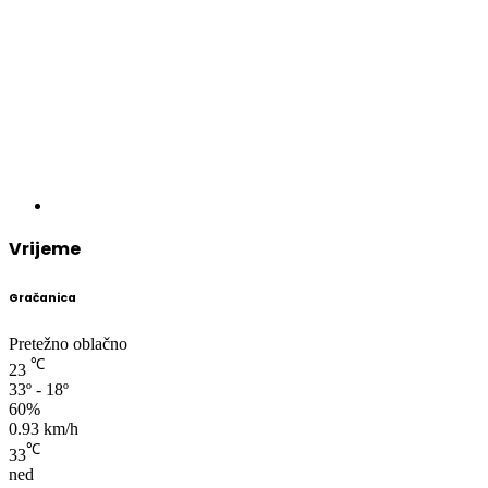
Vrijeme
Gračanica
Pretežno oblačno
℃
23
33º - 18º
60%
0.93 km/h
℃
33
ned