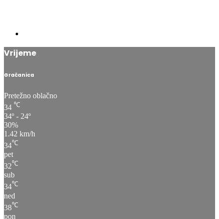
Vrijeme
Gračanica
Pretežno oblačno
℃
34
34º - 24º
30%
1.42 km/h
℃
34
pet
℃
32
sub
℃
34
ned
℃
38
pon