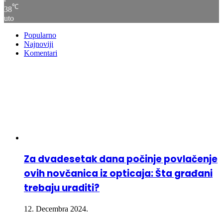
℃
38
uto
Popularno
Najnoviji
Komentari
Za dvadesetak dana počinje povlačenje
ovih novčanica iz opticaja: Šta građani
trebaju uraditi?
12. Decembra 2024.