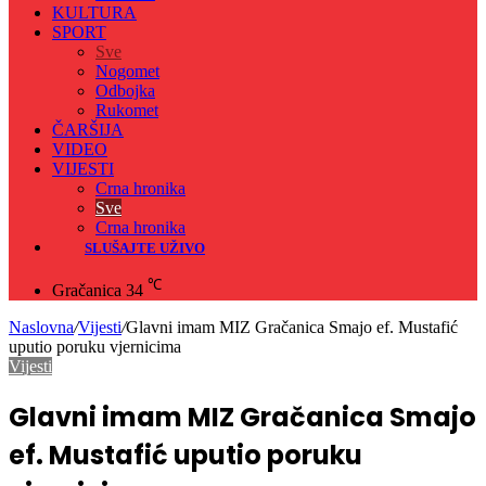
KULTURA
SPORT
Sve
Nogomet
Odbojka
Rukomet
ČARŠIJA
VIDEO
VIJESTI
Crna hronika
Sve
Crna hronika
SLUŠAJTE UŽIVO
℃
Gračanica
34
Naslovna
/
Vijesti
/
Glavni imam MIZ Gračanica Smajo ef. Mustafić
uputio poruku vjernicima
Vijesti
Glavni imam MIZ Gračanica Smajo
ef. Mustafić uputio poruku