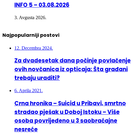
INFO 5 – 03.08.2026
3. Avgusta 2026.
Najpopularniji postovi
12. Decembra 2024.
Za dvadesetak dana počinje povlačenje
ovih novčanica iz opticaja: Šta građani
trebaju uraditi?
6. Aprila 2021.
Crna hronika – Suicid u Pribavi, smrtno
stradao pješak u Doboj Istoku – Više
osoba povrijeđeno u 3 saobraćajne
nesreće