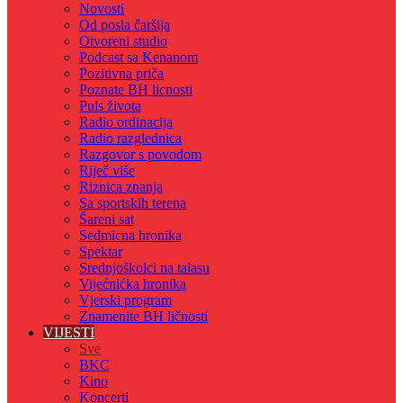
Novosti
Od posla čaršija
Otvoreni studio
Podcast sa Kenanom
Pozitivna priča
Poznate BH licnosti
Puls života
Radio ordinacija
Radio razglednica
Razgovor s povodom
Riječ više
Riznica znanja
Sa sportskih terena
Šareni sat
Sedmicna hronika
Spektar
Srednjoškolci na talasu
Vijećnićka hronika
Vjerski program
Znamenite BH ličnosti
VIJESTI
Sve
BKC
Kino
Koncerti