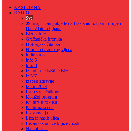
NASLOVNA
RADIO
Sve
09. maj - Dan pobjede nad fašizmom, Dan Europe i
Dan Zlatnih ljiljana
Biznis Info
Gračanička hronika
Historijska čitanka
Hronika Gradskog vijeća
Indirektno
Info 5
Info 8
Iz kulturne baštine BiH
Iz MZ
Izaberi zdravlje
Izbori 2024
Kafa s vijećnikom
Kolažni program
Kultura u fokusu
Kulturna scena
Kviz znanja
Lica iz nasih ulica
Listamo stranice knjizevnosti
Na kafi sa...