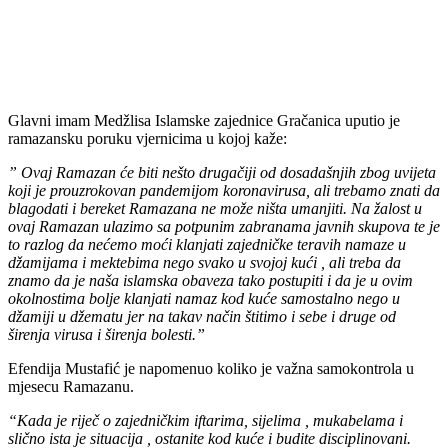
Glavni imam Medžlisa Islamske zajednice Gračanica uputio je
ramazansku poruku vjernicima u kojoj kaže:
” Ovaj Ramazan će biti nešto drugačiji od dosadašnjih zbog uvijeta
koji je prouzrokovan pandemijom koronavirusa, ali trebamo znati da
blagodati i bereket Ramazana ne može ništa umanjiti. Na žalost u
ovaj Ramazan ulazimo sa potpunim zabranama javnih skupova te je
to razlog da nećemo moći klanjati zajedničke teravih namaze u
džamijama i mektebima nego svako u svojoj kući , ali treba da
znamo da je naša islamska obaveza tako postupiti i da je u ovim
okolnostima bolje klanjati namaz kod kuće samostalno nego u
džamiji u džematu jer na takav način štitimo i sebe i druge od
širenja virusa i širenja bolesti.”
Efendija Mustafić je napomenuo koliko je važna samokontrola u
mjesecu Ramazanu.
“Kada je riječ o zajedničkim iftarima, sijelima , mukabelama i
slično ista je situacija , ostanite kod kuće i budite disciplinovani.