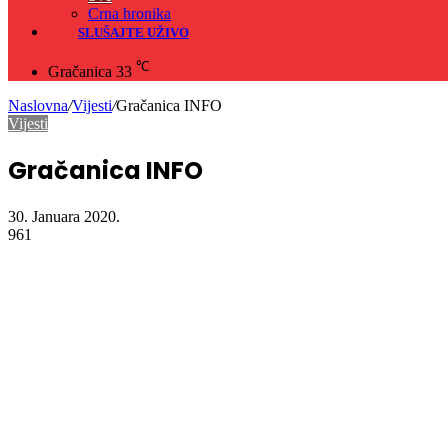
Crna hronika
SLUŠAJTE UŽIVO
℃
Gračanica
33
Naslovna
/
Vijesti
/
Gračanica INFO
Vijesti
Gračanica INFO
30. Januara 2020.
961