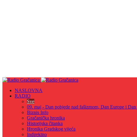
NASLOVNA
RADIO
Sve
09. maj - Dan pobjede nad fašizmom, Dan Europe i Dan Z
Biznis Info
Gračanička hronika
Historijska čitanka
Hronika Gradskog vijeća
Indirektno