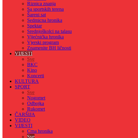
Riznica znanja
Sa sportskih terena
Šareni sat
Sedmicna hronika
Spektar
Srednjoškolci na talasu
Vijećnićka hronika
Vjerski program
Znamenite BH ličnosti
VIJESTI
Sve
BKC
Kino
Koncerti
KULTURA
SPORT
Sve
Nogomet
Odbojka
Rukomet
ČARŠIJA
VIDEO
VIJESTI
Crna hronika
Sve