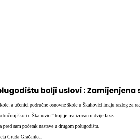
ugodištu bolji uslovi : Zamijenjena s
kole, a učenici područne osnovne škole u Škahovici imaju razlog za ra
dručnoj školi u Škahovici“ koji je realizovan u dvije faze.
na pred sam početak nastave u drugom polugodištu.
žeta Grada Gračanica.