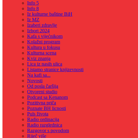
Info 5
Info 8
Iz kulturne baštine BiH
Iz MZ
Izaberi zdravlje
Izbori 2024
Kafa s vijećnikom
Kolažni program
Kultura u fokusu
Kulturna scena
Kviz znanja
Lica iz nasih ulica
Listamo stranice knjizevnosti
Na kafi sa...
Novosti
Od posla čaršija
Otvoreni studio
Podcast sa Kenanom
Pozitivna priča
Poznate BH licnosti
Puls života
Radio ordinacija
Radio razglednica
Razgovor s povodom
Riječ više