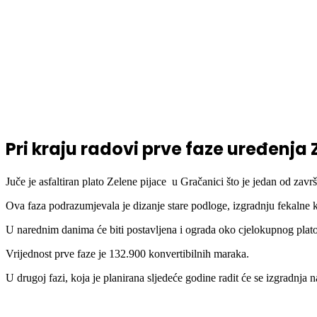
Pri kraju radovi prve faze uređenja 
Juče je asfaltiran plato Zelene pijace u Gračanici što je jedan od zavr
Ova faza podrazumjevala je dizanje stare podloge, izgradnju fekalne kan
U narednim danima će biti postavljena i ograda oko cjelokupnog plato
Vrijednost prve faze je 132.900 konvertibilnih maraka.
U drugoj fazi, koja je planirana sljedeće godine radit će se izgradnja 