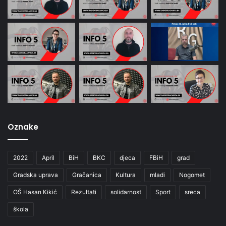
Oznake
2022
April
BiH
BKC
djeca
FBiH
grad
Gradska uprava
Gračanica
Kultura
mladi
Nogomet
OŠ Hasan Kikić
Rezultati
solidarnost
Sport
sreca
škola