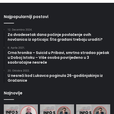
Najpopularniji postovi
12. Decembra 2024.
Za dvadesetak dana počinje povlačenje ovih
novčanica iz opticaja: Šta građani trebaju uraditi?
6. Aprila 2021.
Crna hronika – Suicid u Pribavi, smrtno stradao pješak
u Doboj Istoku – Više osoba povrijeđeno u 3
saobraćajne nesreće
20. Oktobra 2022.
U nesreći kod Lukavca poginula 26-godišnjakinja iz
Gračanice
Najnovije