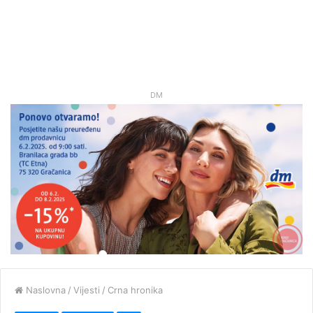
DM
Naslovna
/
Vijesti
/
Crna hronika