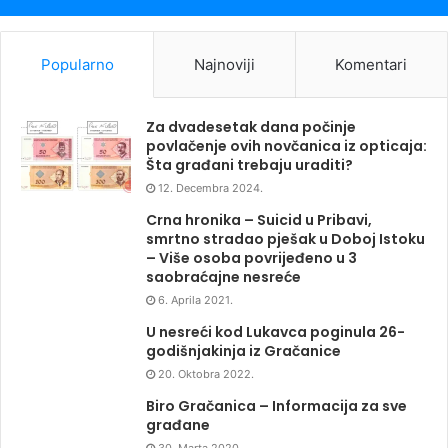
Popularno
Najnoviji
Komentari
Za dvadesetak dana počinje
povlačenje ovih novčanica iz opticaja:
Šta građani trebaju uraditi?
12. Decembra 2024.
Crna hronika – Suicid u Pribavi,
smrtno stradao pješak u Doboj Istoku
– Više osoba povrijeđeno u 3
saobraćajne nesreće
6. Aprila 2021.
U nesreći kod Lukavca poginula 26-
godišnjakinja iz Gračanice
20. Oktobra 2022.
Biro Gračanica – Informacija za sve
građane