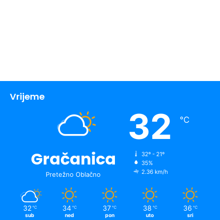
Vrijeme
32
℃
Gračanica
32º - 21º
35%
2.36 km/h
Pretežno Oblačno
32
34
37
38
36
℃
℃
℃
℃
℃
sub
ned
pon
uto
sri