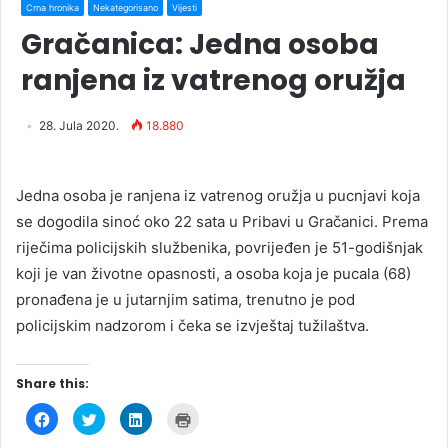
Crna hronika
Nekategorisano
Vijesti
Gračanica: Jedna osoba
ranjena iz vatrenog oružja
28. Jula 2020.
18.880
Jedna osoba je ranjena iz vatrenog oružja u pucnjavi koja
se dogodila sinoć oko 22 sata u Pribavi u Gračanici. Prema
riječima policijskih službenika, povrijeđen je 51-godišnjak
koji je van životne opasnosti, a osoba koja je pucala (68)
pronađena je u jutarnjim satima, trenutno je pod
policijskim nadzorom i čeka se izvještaj tužilaštva.
Share this:
C
C
C
C
l
l
l
l
i
i
i
i