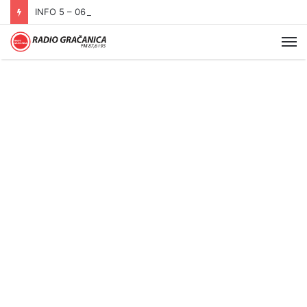
INFO 5 – 06.08.2026.
Me