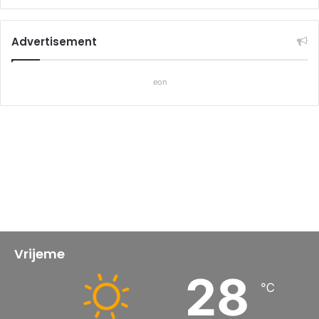
Advertisement
eon
Vrijeme
28
℃