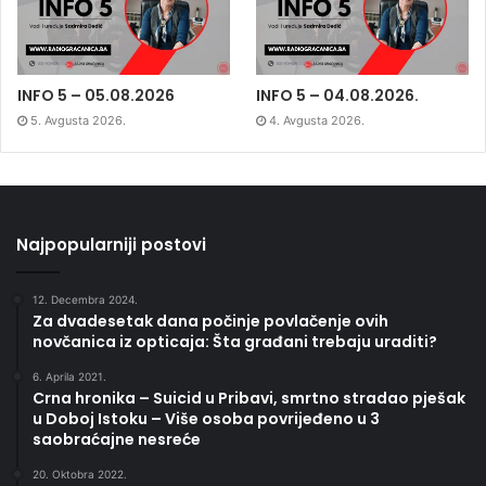
INFO 5 – 05.08.2026
INFO 5 – 04.08.2026.
5. Avgusta 2026.
4. Avgusta 2026.
Najpopularniji postovi
12. Decembra 2024.
Za dvadesetak dana počinje povlačenje ovih
novčanica iz opticaja: Šta građani trebaju uraditi?
6. Aprila 2021.
Crna hronika – Suicid u Pribavi, smrtno stradao pješak
u Doboj Istoku – Više osoba povrijeđeno u 3
saobraćajne nesreće
20. Oktobra 2022.