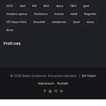
2022
April
BiH
BKC
djeca
FBiH
grad
Gradska uprava
Gračanica
Kultura
mladi
Nogomet
OŠ Hasan Kikić
Rezultati
solidarnost
Sport
sreca
škola
Prati nas
© 2026 Radio Gračanica. Sva prava zadržana. |
ED-Vision
Impressum
Kontakt