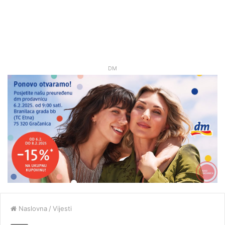
DM
Naslovna
/
Vijesti