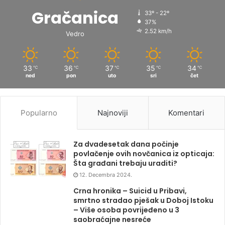
Gračanica
33º - 22º
37%
2.52 km/h
Vedro
33
36
37
35
34
℃
℃
℃
℃
℃
ned
pon
uto
sri
čet
Popularno
Najnoviji
Komentari
Za dvadesetak dana počinje
povlačenje ovih novčanica iz opticaja:
Šta građani trebaju uraditi?
12. Decembra 2024.
Crna hronika – Suicid u Pribavi,
smrtno stradao pješak u Doboj Istoku
– Više osoba povrijeđeno u 3
saobraćajne nesreće