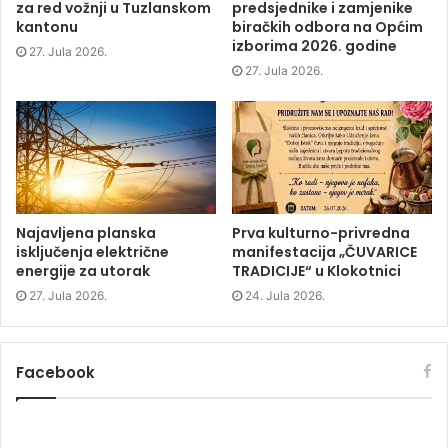
za red vožnji u Tuzlanskom
predsjednike i zamjenike
n
s
n
d
s
i
s
o
kantonu
biračkih odbora na Općim
i
n
i
w
izborima 2026. godine
n
n
n
)
27. Jula 2026.
n
e
n
e
w
e
27. Jula 2026.
w
w
w
w
i
w
i
n
i
n
d
n
d
o
d
o
w
o
w
)
w
)
)
Najavljena planska
Prva kulturno-privredna
isključenja električne
manifestacija „ČUVARICE
energije za utorak
TRADICIJE“ u Klokotnici
27. Jula 2026.
24. Jula 2026.
Facebook