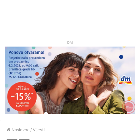
DM
Naslovna
/
Vijesti