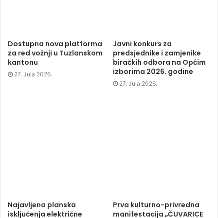
p
e
p
i
e
n
e
n
n
s
n
d
s
i
s
o
i
n
i
w
n
n
n
)
n
e
n
e
w
e
Dostupna nova platforma
Javni konkurs za
w
w
w
za red vožnji u Tuzlanskom
predsjednike i zamjenike
w
i
w
i
n
i
kantonu
biračkih odbora na Općim
n
d
n
d
o
d
izborima 2026. godine
27. Jula 2026.
o
w
o
w
)
w
27. Jula 2026.
)
)
Najavljena planska
Prva kulturno-privredna
isključenja električne
manifestacija „ČUVARICE