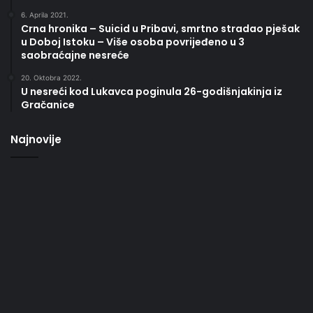
6. Aprila 2021.
Crna hronika – Suicid u Pribavi, smrtno stradao pješak
u Doboj Istoku – Više osoba povrijeđeno u 3
saobraćajne nesreće
20. Oktobra 2022.
U nesreći kod Lukavca poginula 26-godišnjakinja iz
Gračanice
Najnovije