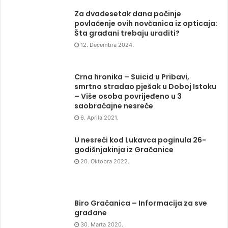
Za dvadesetak dana počinje
povlačenje ovih novčanica iz opticaja:
Šta građani trebaju uraditi?
12. Decembra 2024.
Crna hronika – Suicid u Pribavi,
smrtno stradao pješak u Doboj Istoku
– Više osoba povrijeđeno u 3
saobraćajne nesreće
6. Aprila 2021.
U nesreći kod Lukavca poginula 26-
godišnjakinja iz Gračanice
20. Oktobra 2022.
Biro Gračanica – Informacija za sve
građane
30. Marta 2020.