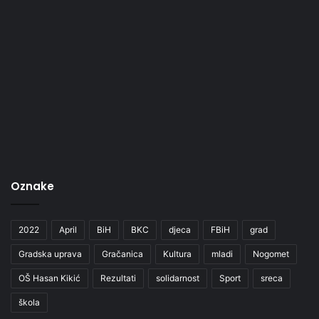
Oznake
2022
April
BiH
BKC
djeca
FBiH
grad
Gradska uprava
Gračanica
Kultura
mladi
Nogomet
OŠ Hasan Kikić
Rezultati
solidarnost
Sport
sreca
škola