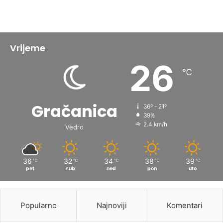
Vrijeme
26
℃
Gračanica
36º - 21º
39%
2.4 km/h
Vedro
36
32
34
38
39
℃
℃
℃
℃
℃
pet
sub
ned
pon
uto
Popularno
Najnoviji
Komentari