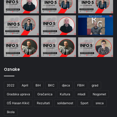
Oznake
2022
April
BiH
BKC
djeca
FBiH
grad
Gradska uprava
Gračanica
Kultura
mladi
Nogomet
OŠ Hasan Kikić
Rezultati
solidarnost
Sport
sreca
škola