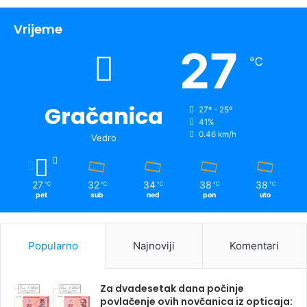
Vrijeme
27
℃
Gračanica
27º - 25º
41%
0.46 km/h
Vedro
27
32
34
38
38
℃
℃
℃
℃
℃
pet
sub
ned
pon
uto
Popularno
Najnoviji
Komentari
Za dvadesetak dana počinje
povlačenje ovih novčanica iz opticaja: