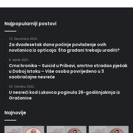
Najpopularniji postovi
12. Decembra 2024.
Za dvadesetak dana počinje povlačenje ovih
novčanica iz opticaja: Šta građani trebaju uraditi?
6. Aprila 2021.
Crna hronika – Suicid u Pribavi, smrtno stradao pješak
u Doboj Istoku – Više osoba povrijeđeno u 3
saobraćajne nesreće
20. Oktobra 2022.
U nesreći kod Lukavca poginula 26-godišnjakinja iz
Gračanice
Najnovije