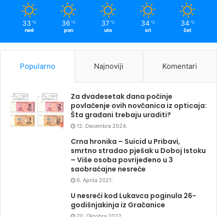
33
36
37
34
34
℃
℃
℃
℃
℃
ned
pon
uto
sri
čet
Popularno
Najnoviji
Komentari
Za dvadesetak dana počinje
povlačenje ovih novčanica iz opticaja:
Šta građani trebaju uraditi?
12. Decembra 2024.
Crna hronika – Suicid u Pribavi,
smrtno stradao pješak u Doboj Istoku
– Više osoba povrijeđeno u 3
saobraćajne nesreće
6. Aprila 2021.
U nesreći kod Lukavca poginula 26-
godišnjakinja iz Gračanice
20. Oktobra 2022.