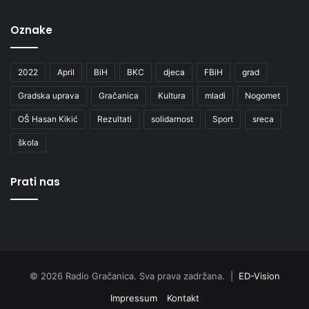
Oznake
2022
April
BiH
BKC
djeca
FBiH
grad
Gradska uprava
Gračanica
Kultura
mladi
Nogomet
OŠ Hasan Kikić
Rezultati
solidarnost
Sport
sreca
škola
Prati nas
© 2026 Radio Gračanica. Sva prava zadržana. |
ED-Vision
Impressum
Kontakt