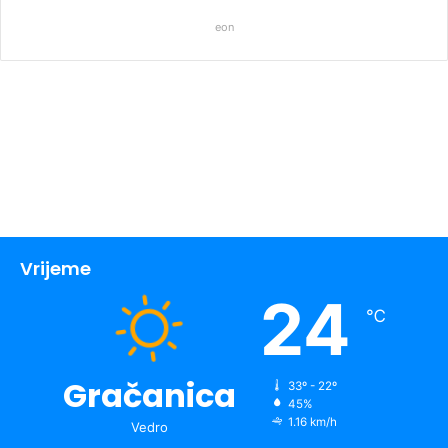
eon
Vrijeme
24
℃
Gračanica
33º - 22º
45%
1.16 km/h
Vedro