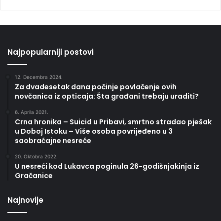
Najpopularniji postovi
12. Decembra 2024.
Za dvadesetak dana počinje povlačenje ovih
novčanica iz opticaja: Šta građani trebaju uraditi?
6. Aprila 2021.
Crna hronika – Suicid u Pribavi, smrtno stradao pješak
u Doboj Istoku – Više osoba povrijeđeno u 3
saobraćajne nesreće
20. Oktobra 2022.
U nesreći kod Lukavca poginula 26-godišnjakinja iz
Gračanice
Najnovije