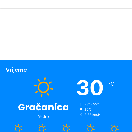
Vrijeme
30
℃
Gračanica
33º - 22º
29%
3.55 km/h
Vedro