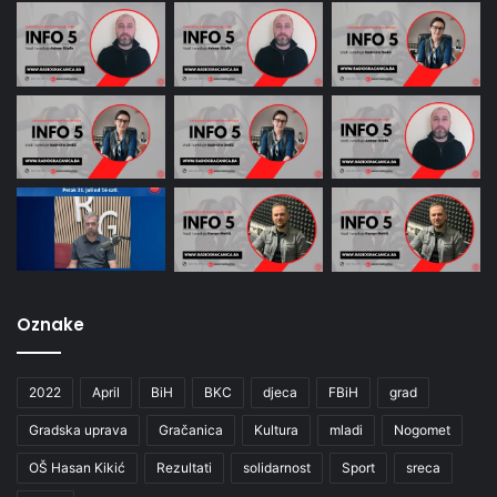
Oznake
2022
April
BiH
BKC
djeca
FBiH
grad
Gradska uprava
Gračanica
Kultura
mladi
Nogomet
OŠ Hasan Kikić
Rezultati
solidarnost
Sport
sreca