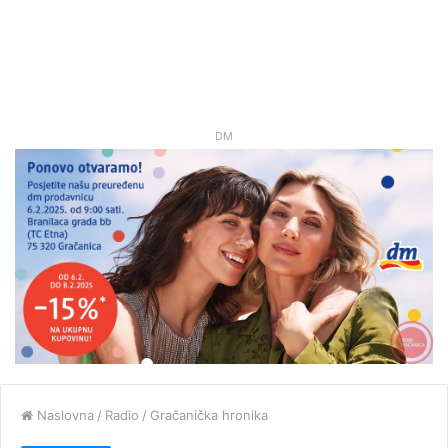
DM
Naslovna
/
Radio
/
Gračanička hronika