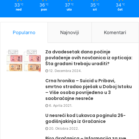
33
36
37
35
34
℃
℃
℃
℃
℃
ned
pon
uto
sri
čet
Popularno
Najnoviji
Komentari
Za dvadesetak dana počinje
povlačenje ovih novčanica iz opticaja:
Šta građani trebaju uraditi?
12. Decembra 2024.
Crna hronika – Suicid u Pribavi,
smrtno stradao pješak u Doboj Istoku
– Više osoba povrijeđeno u 3
saobraćajne nesreće
6. Aprila 2021.
U nesreći kod Lukavca poginula 26-
godišnjakinja iz Gračanice
20. Oktobra 2022.
Biro Gračanica – Informacija za sve