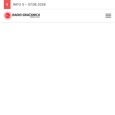
INFO 5 – 06.08.2026.
Me