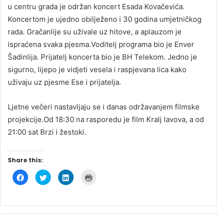
u centru grada je održan koncert Esada Kovačevića.
Koncertom je ujedno obilježeno i 30 godina umjetničkog
rada. Gračanlije su uživale uz hitove, a aplauzom je
ispraćena svaka pjesma.Voditelj programa bio je Enver
Šadinlija. Prijatelj koncerta bio je BH Telekom. Jedno je
sigurno, lijepo je vidjeti vesela i raspjevana lica kako
uživaju uz pjesme Ese i prijatelja.
Ljetne večeri nastavljaju se i danas održavanjem filmske
projekcije.Od 18:30 na rasporedu je film Kralj lavova, a od
21:00 sat Brzi i žestoki.
Share this:
C
C
C
C
l
l
l
l
i
i
i
i
c
c
c
c
k
k
k
k
t
t
t
t
o
o
o
o
s
s
s
p