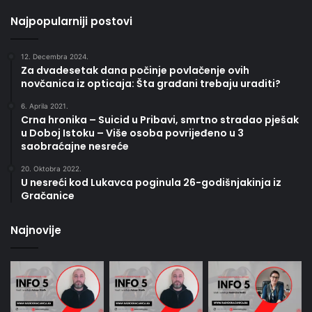
Najpopularniji postovi
12. Decembra 2024.
Za dvadesetak dana počinje povlačenje ovih
novčanica iz opticaja: Šta građani trebaju uraditi?
6. Aprila 2021.
Crna hronika – Suicid u Pribavi, smrtno stradao pješak
u Doboj Istoku – Više osoba povrijeđeno u 3
saobraćajne nesreće
20. Oktobra 2022.
U nesreći kod Lukavca poginula 26-godišnjakinja iz
Gračanice
Najnovije