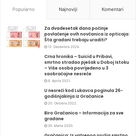
Popularno
Najnoviji
Komentari
Za dvadesetak dana počinje
povlačenje ovih novčanica iz opticaja:
Šta građani trebaju uraditi?
12. Decembra 2024.
Crna hronika – Suicid u Pribavi,
smrtno stradao pješak u Doboj Istoku
– Više osoba povrijeđeno u 3
saobraćajne nesreće
6. Aprila 2021.
U nesreći kod Lukavca poginula 26-
godišnjakinja iz Gračanice
20. Oktobra 2022.
Biro Gračanica – Informacija za sve
građane
30. Marta 2020.
Gračanica: Iz vatrenog oružja smrtno