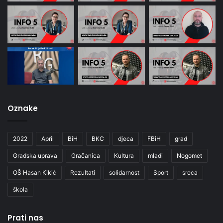
Oznake
2022
April
BiH
BKC
djeca
FBiH
grad
Gradska uprava
Gračanica
Kultura
mladi
Nogomet
OŠ Hasan Kikić
Rezultati
solidarnost
Sport
sreca
škola
Prati nas