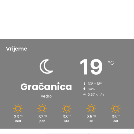
Vrijeme
19
℃
Gračanica
33º - 18º
64%
0.57 km/h
Vedro
33
37
38
35
35
℃
℃
℃
℃
℃
ned
pon
uto
sri
čet