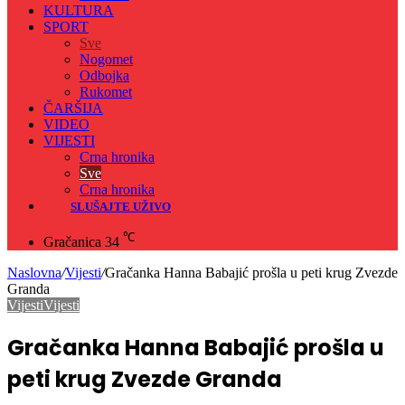
KULTURA
SPORT
Sve
Nogomet
Odbojka
Rukomet
ČARŠIJA
VIDEO
VIJESTI
Crna hronika
Sve
Crna hronika
SLUŠAJTE UŽIVO
℃
Gračanica
34
Naslovna
/
Vijesti
/
Gračanka Hanna Babajić prošla u peti krug Zvezde
Granda
Vijesti
Vijesti
Gračanka Hanna Babajić prošla u
peti krug Zvezde Granda