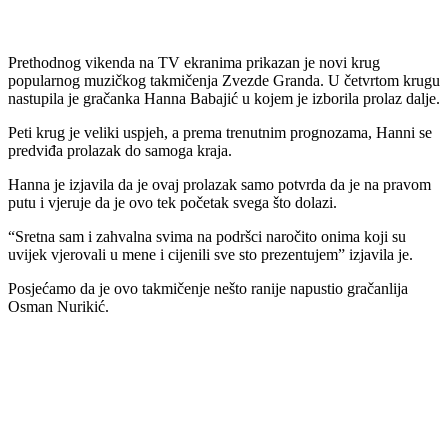
Prethodnog vikenda na TV ekranima prikazan je novi krug
popularnog muzičkog takmičenja Zvezde Granda. U četvrtom krugu
nastupila je gračanka Hanna Babajić u kojem je izborila prolaz dalje.
Peti krug je veliki uspjeh, a prema trenutnim prognozama, Hanni se
predviđa prolazak do samoga kraja.
Hanna je izjavila da je ovaj prolazak samo potvrda da je na pravom
putu i vjeruje da je ovo tek početak svega što dolazi.
“Sretna sam i zahvalna svima na podršci naročito onima koji su
uvijek vjerovali u mene i cijenili sve sto prezentujem” izjavila je.
Posjećamo da je ovo takmičenje nešto ranije napustio gračanlija
Osman Nurikić.