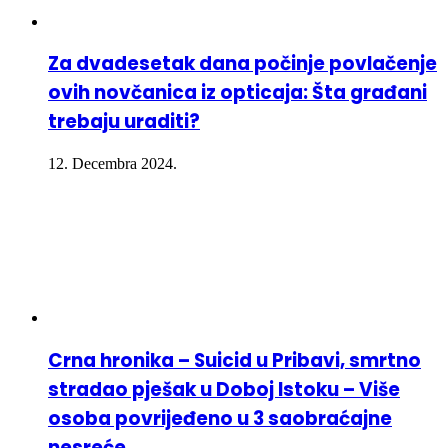
Za dvadesetak dana počinje povlačenje
ovih novčanica iz opticaja: Šta građani
trebaju uraditi?
12. Decembra 2024.
Crna hronika – Suicid u Pribavi, smrtno
stradao pješak u Doboj Istoku – Više
osoba povrijeđeno u 3 saobraćajne
nesreće