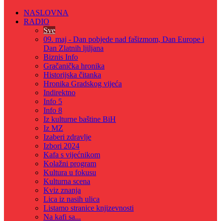
NASLOVNA
RADIO
Sve
09. maj - Dan pobjede nad fašizmom, Dan Europe i
Dan Zlatnih ljiljana
Biznis Info
Gračanička hronika
Historijska čitanka
Hronika Gradskog vijeća
Indirektno
Info 5
Info 8
Iz kulturne baštine BiH
Iz MZ
Izaberi zdravlje
Izbori 2024
Kafa s vijećnikom
Kolažni program
Kultura u fokusu
Kulturna scena
Kviz znanja
Lica iz nasih ulica
Listamo stranice knjizevnosti
Na kafi sa...