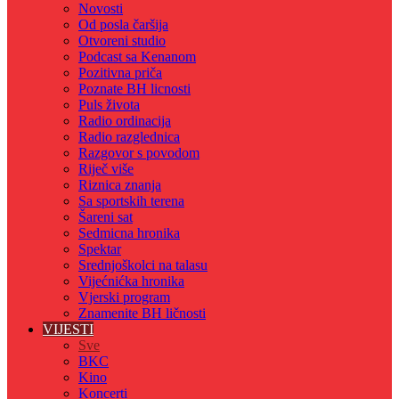
Novosti
Od posla čaršija
Otvoreni studio
Podcast sa Kenanom
Pozitivna priča
Poznate BH licnosti
Puls života
Radio ordinacija
Radio razglednica
Razgovor s povodom
Riječ više
Riznica znanja
Sa sportskih terena
Šareni sat
Sedmicna hronika
Spektar
Srednjoškolci na talasu
Vijećnićka hronika
Vjerski program
Znamenite BH ličnosti
VIJESTI
Sve
BKC
Kino
Koncerti