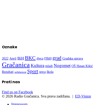
Oznake
BKC
grad
BiH
2022
April
djeca
FBiH
Gradska uprava
Gračanica
Kultura
Nogomet
mladi
OŠ Hasan Kikić
Sport
Rezultati
sreca
škola
solidarnost
Prati nas
Find us on Facebook
© 2026 Radio Gračanica. Sva prava zadržana. |
ED-Vision
Impressum