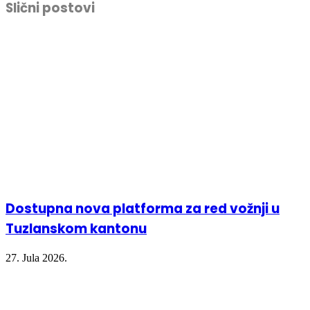
Slični postovi
in
in
in
window)
new
new
new
window)
window)
window)
Dostupna nova platforma za red vožnji u
Tuzlanskom kantonu
27. Jula 2026.