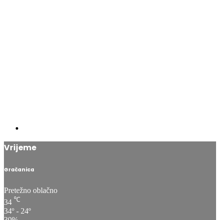
Vrijeme
Gračanica
Pretežno oblačno
℃
34
34º - 24º
30%