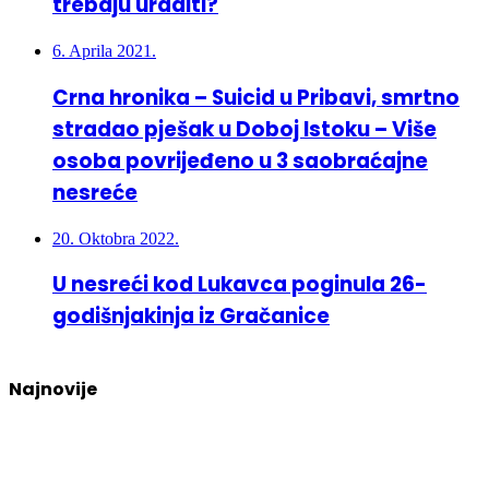
trebaju uraditi?
6. Aprila 2021.
Crna hronika – Suicid u Pribavi, smrtno
stradao pješak u Doboj Istoku – Više
osoba povrijeđeno u 3 saobraćajne
nesreće
20. Oktobra 2022.
U nesreći kod Lukavca poginula 26-
godišnjakinja iz Gračanice
Najnovije