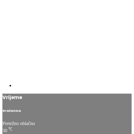
Vrijeme
Gračanica
Pretežno oblačno
℃
30