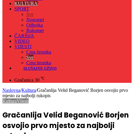
KULTURA
SPORT
Sve
Nogomet
Odbojka
Rukomet
ČARŠIJA
VIDEO
VIJESTI
Crna hronika
Sve
Crna hronika
SLUŠAJTE UŽIVO
℃
Gračanica
30
Naslovna
/
Kultura
/
Gračanlija Velid Beganović Borjen osvojio prvo
mjesto za najbolji rukopis
Kultura
Vijesti
Gračanlija Velid Beganović Borjen
osvojio prvo mjesto za najbolji