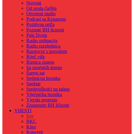
Novosti
Od posla čaršija
Otvoreni studio
Podcast sa Kenanom
Pozitivna priča
Poznate BH licnosti
Puls života
Radio ordinacija
Radio razglednica
Razgovor s povodom
Riječ više
Riznica znanja
Sa sportskih terena
Šareni sat
Sedmicna hronika
Spektar
Srednjoškolci na talasu
Vijećnićka hronika
Vjerski program
Znamenite BH ličnosti
VIJESTI
Sve
BKC
Kino
Koncerti