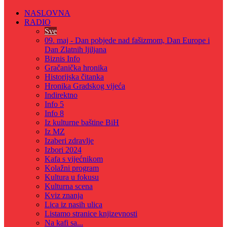
NASLOVNA
RADIO
Sve
09. maj - Dan pobjede nad fašizmom, Dan Europe i
Dan Zlatnih ljiljana
Biznis Info
Gračanička hronika
Historijska čitanka
Hronika Gradskog vijeća
Indirektno
Info 5
Info 8
Iz kulturne baštine BiH
Iz MZ
Izaberi zdravlje
Izbori 2024
Kafa s vijećnikom
Kolažni program
Kultura u fokusu
Kulturna scena
Kviz znanja
Lica iz nasih ulica
Listamo stranice knjizevnosti
Na kafi sa...