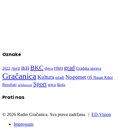
Oznake
BKC
grad
BiH
2022
April
djeca
FBiH
Gradska uprava
Gračanica
Kultura
Nogomet
mladi
OŠ Hasan Kikić
Sport
Rezultati
sreca
škola
solidarnost
Prati nas
© 2026 Radio Gračanica. Sva prava zadržana. |
ED-Vision
Impressum