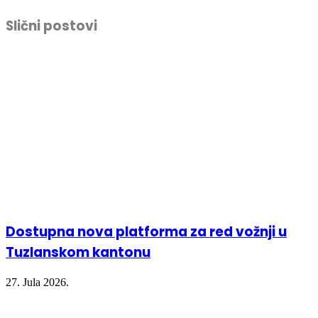
share
share
share
print
on
on
on
(Opens
Facebook
Twitter
LinkedIn
in
Slični postovi
(Opens
(Opens
(Opens
new
in
in
in
window)
new
new
new
window)
window)
window)
Dostupna nova platforma za red vožnji u
Tuzlanskom kantonu
27. Jula 2026.