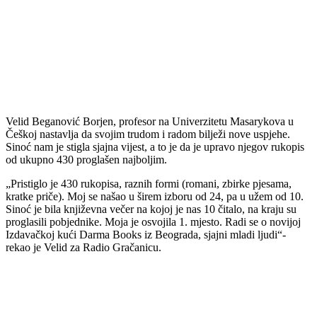
Velid Beganović Borjen, profesor na Univerzitetu Masarykova u
Češkoj nastavlja da svojim trudom i radom bilježi nove uspjehe.
Sinoć nam je stigla sjajna vijest, a to je da je upravo njegov rukopis
od ukupno 430 proglašen najboljim.
„Pristiglo je 430 rukopisa, raznih formi (romani, zbirke pjesama,
kratke priče). Moj se našao u širem izboru od 24, pa u užem od 10.
Sinoć je bila književna večer na kojoj je nas 10 čitalo, na kraju su
proglasili pobjednike. Moja je osvojila 1. mjesto. Radi se o novijoj
Izdavačkoj kući Darma Books iz Beograda, sjajni mladi ljudi“-
rekao je Velid za Radio Gračanicu.