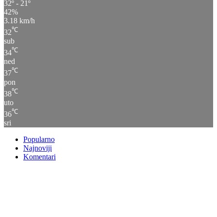
32º - 21º
42%
3.18 km/h
℃
32
sub
℃
34
ned
℃
37
pon
℃
38
uto
℃
36
sri
Popularno
Najnoviji
Komentari