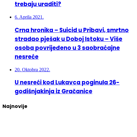
trebaju uraditi?
6. Aprila 2021.
Crna hronika – Suicid u Pribavi, smrtno
stradao pješak u Doboj Istoku – Više
osoba povrijeđeno u 3 saobraćajne
nesreće
20. Oktobra 2022.
U nesreći kod Lukavca poginula 26-
godišnjakinja iz Gračanice
Najnovije