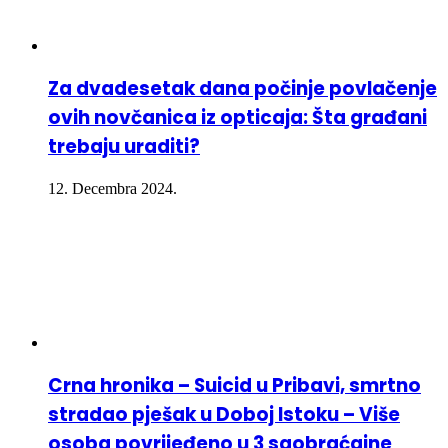
Za dvadesetak dana počinje povlačenje
ovih novčanica iz opticaja: Šta građani
trebaju uraditi?
12. Decembra 2024.
Crna hronika – Suicid u Pribavi, smrtno
stradao pješak u Doboj Istoku – Više
osoba povrijeđeno u 3 saobraćajne