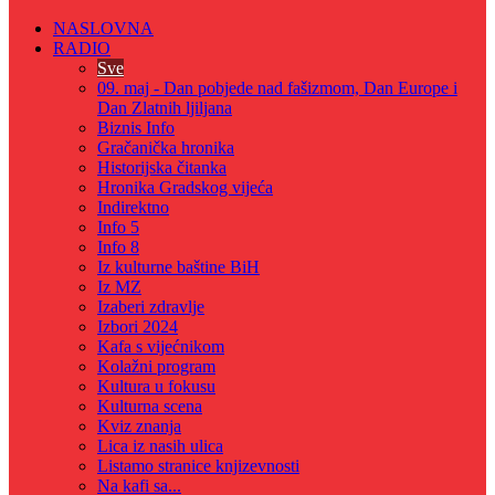
NASLOVNA
RADIO
Sve
09. maj - Dan pobjede nad fašizmom, Dan Europe i
Dan Zlatnih ljiljana
Biznis Info
Gračanička hronika
Historijska čitanka
Hronika Gradskog vijeća
Indirektno
Info 5
Info 8
Iz kulturne baštine BiH
Iz MZ
Izaberi zdravlje
Izbori 2024
Kafa s vijećnikom
Kolažni program
Kultura u fokusu
Kulturna scena
Kviz znanja
Lica iz nasih ulica
Listamo stranice knjizevnosti
Na kafi sa...