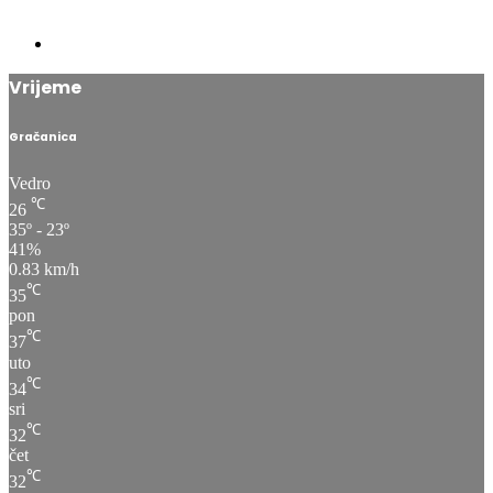
Vrijeme
Gračanica
Vedro
℃
26
35º - 23º
41%
0.83 km/h
℃
35
pon
℃
37
uto
℃
34
sri
℃
32
čet
℃
32