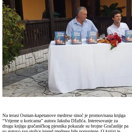
Na terasi Osman-kapetanove medrese sinoć je promovisana knjiga
“Vrijeme u koricama” autora Jakuba Džafića. Interesovanje za
drugu knjigu gračaničkog pjesnika pokazale su brojne Gračanlije pa
su gotovo sve stolice ispred medrese bile popunjene. O knjizi je