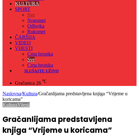
KULTURA
SPORT
Sve
Nogomet
Odbojka
Rukomet
ČARŠIJA
VIDEO
VIJESTI
Crna hronika
Sve
Crna hronika
SLUŠAJTE UŽIVO
℃
Gračanica
26
Naslovna
/
Kultura
/
Gračanlijama predstavljena knjiga “Vrijeme u
koricama”
Kultura
Vijesti
Gračanlijama predstavljena
knjiga “Vrijeme u koricama”