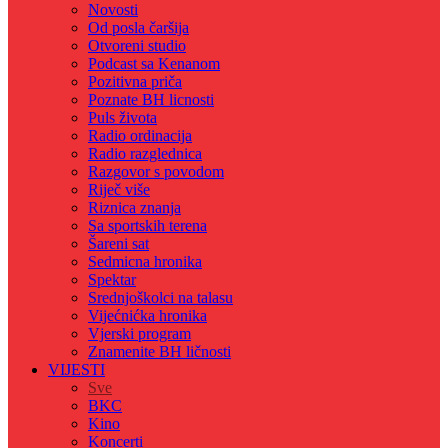
Novosti
Od posla čaršija
Otvoreni studio
Podcast sa Kenanom
Pozitivna priča
Poznate BH licnosti
Puls života
Radio ordinacija
Radio razglednica
Razgovor s povodom
Riječ više
Riznica znanja
Sa sportskih terena
Šareni sat
Sedmicna hronika
Spektar
Srednjoškolci na talasu
Vijećnićka hronika
Vjerski program
Znamenite BH ličnosti
VIJESTI
Sve
BKC
Kino
Koncerti