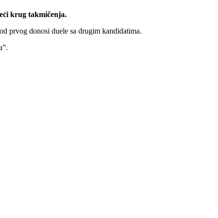
eći krug takmičenja.
u od prvog donosi duele sa drugim kandidatima.
a”.