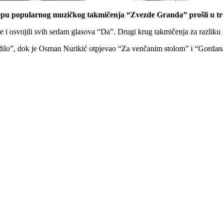
pu popularnog muzičkog takmičenja “Zvezde Granda” prošli u tr
e i osvojili svih sedam glasova “Da”. Drugi krug takmičenja za razlik
ludilo”, dok je Osman Nurikić otpjevao “Za venčanim stolom” i “Gordan