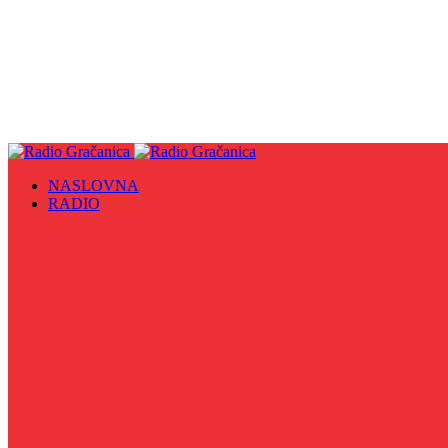
NASLOVNA
RADIO
Sve
09. maj - Dan pobjede nad fašizmom, Dan Europe i Dan Z
Biznis Info
Gračanička hronika
Historijska čitanka
Hronika Gradskog vijeća
Indirektno
Info 5
Info 8
Iz kulturne baštine BiH
Iz MZ
Izaberi zdravlje
Izbori 2024