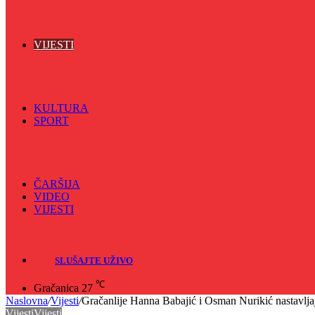
Vijećnićka hronika
Vjerski program
Znamenite BH ličnosti
VIJESTI
Sve
BKC
Kino
Koncerti
KULTURA
SPORT
Sve
Nogomet
Odbojka
Rukomet
ČARŠIJA
VIDEO
VIJESTI
Sve
Crna hronika
SLUŠAJTE UŽIVO
℃
Gračanica
27
Naslovna
/
Vijesti
/
Gračanlije Hanna Babajić i Osman Nurikić nastavlj
Vijesti
Vijesti