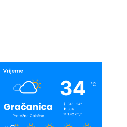
Vrijeme
34
℃
Gračanica
34º - 24º
30%
1.42 km/h
Pretežno Oblačno