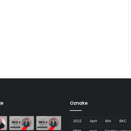
je
Oznake
2022
April
BiH
BKC
FBiH
grad
Gradska uprava