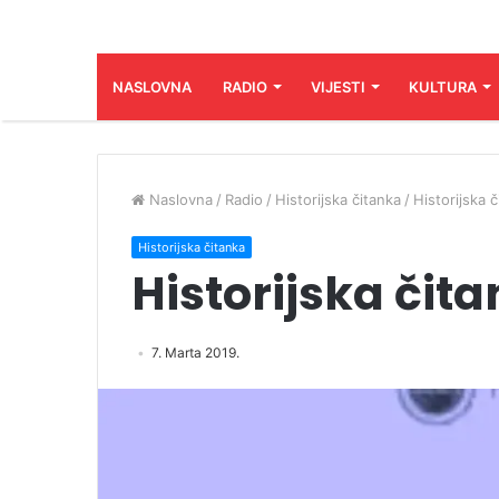
NASLOVNA
RADIO
VIJESTI
KULTURA
Naslovna
/
Radio
/
Historijska čitanka
/
Historijska 
Historijska čitanka
Historijska čit
7. Marta 2019.