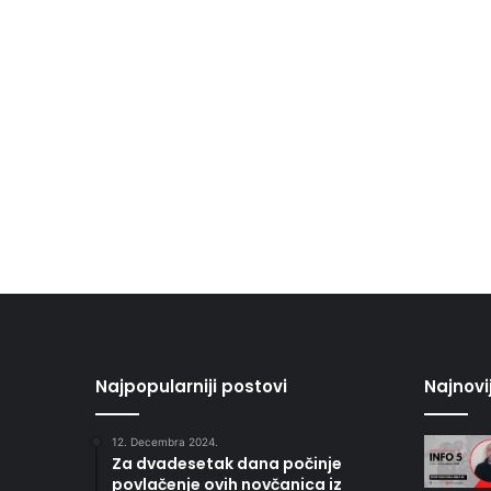
Najpopularniji postovi
Najnovi
12. Decembra 2024.
Za dvadesetak dana počinje
povlačenje ovih novčanica iz