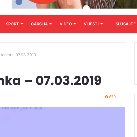
SPORT
ČARŠIJA
VIDEO
VIJESTI
SLUŠAJTE
čitanka – 07.03.2019
anka – 07.03.2019
679
Audio
Player