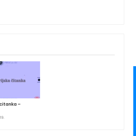
 citanka –
19.