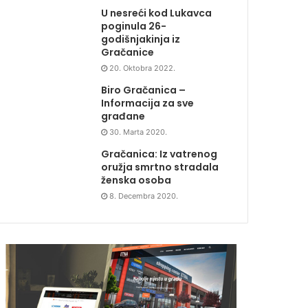
U nesreći kod Lukavca
poginula 26-
godišnjakinja iz
Gračanice
20. Oktobra 2022.
Biro Gračanica –
Informacija za sve
građane
30. Marta 2020.
Gračanica: Iz vatrenog
oružja smrtno stradala
ženska osoba
8. Decembra 2020.