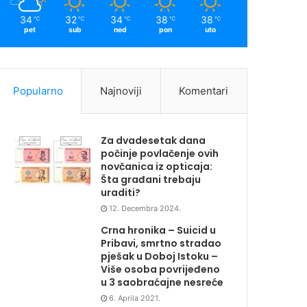
34
32
34
38
38
℃
℃
℃
℃
℃
pet
sub
ned
pon
uto
Popularno
Najnoviji
Komentari
Za dvadesetak dana
počinje povlačenje ovih
novčanica iz opticaja:
Šta građani trebaju
uraditi?
12. Decembra 2024.
Crna hronika – Suicid u
Pribavi, smrtno stradao
pješak u Doboj Istoku –
Više osoba povrijeđeno
u 3 saobraćajne nesreće
6. Aprila 2021.