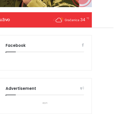
℃
34
 UŽIVO
Gračanica
Facebook
Advertisement
eon