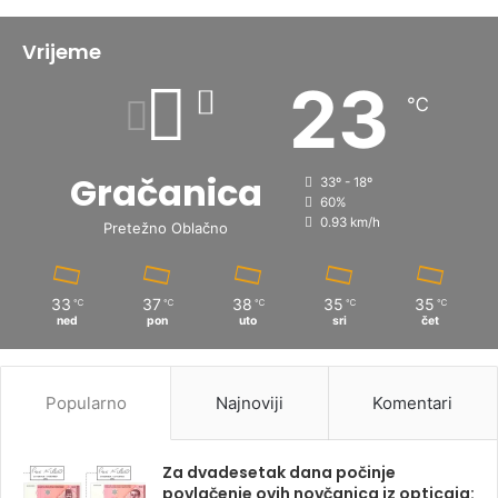
Vrijeme
23
℃
Gračanica
33º - 18º
60%
0.93 km/h
Pretežno Oblačno
33
37
38
35
35
℃
℃
℃
℃
℃
ned
pon
uto
sri
čet
Popularno
Najnoviji
Komentari
Za dvadesetak dana počinje
povlačenje ovih novčanica iz opticaja: