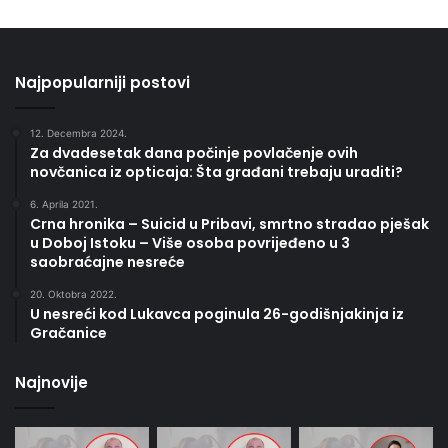
Najpopularniji postovi
12. Decembra 2024.
Za dvadesetak dana počinje povlačenje ovih
novčanica iz opticaja: Šta građani trebaju uraditi?
6. Aprila 2021.
Crna hronika – Suicid u Pribavi, smrtno stradao pješak
u Doboj Istoku – Više osoba povrijeđeno u 3
saobraćajne nesreće
20. Oktobra 2022.
U nesreći kod Lukavca poginula 26-godišnjakinja iz
Gračanice
Najnovije