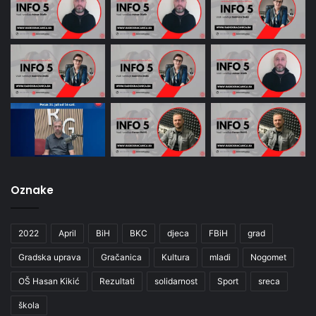
Oznake
2022
April
BiH
BKC
djeca
FBiH
grad
Gradska uprava
Gračanica
Kultura
mladi
Nogomet
OŠ Hasan Kikić
Rezultati
solidarnost
Sport
sreca
škola