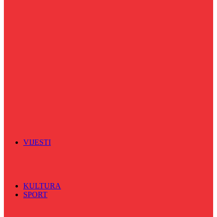
Puls života
Radio ordinacija
Radio razglednica
Razgovor s povodom
Riječ više
Riznica znanja
Sa sportskih terena
Šareni sat
Sedmicna hronika
Spektar
Srednjoškolci na talasu
Vijećnićka hronika
Vjerski program
Znamenite BH ličnosti
VIJESTI
Sve
BKC
Kino
Koncerti
KULTURA
SPORT
Sve
Nogomet
Odbojka
Rukomet