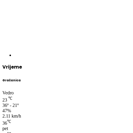
Vrijeme
Gračanica
Vedro
℃
23
36º - 21º
47%
2.11 km/h
℃
36
pet
℃
32
sub