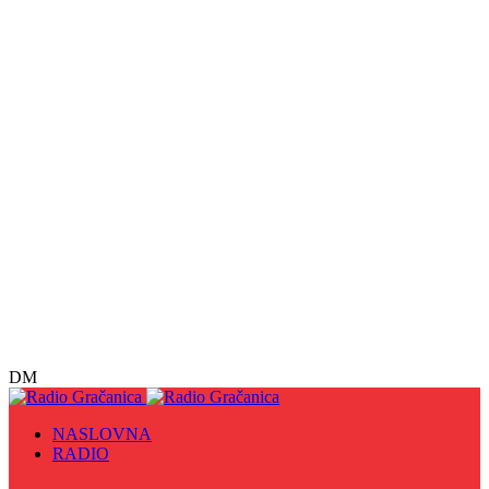
DM
NASLOVNA
RADIO
Sve
09. maj - Dan pobjede nad fašizmom, Dan Europe i
Dan Zlatnih ljiljana