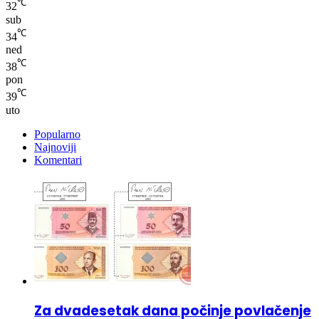
℃
34
ned
℃
38
pon
℃
39
uto
Popularno
Najnoviji
Komentari
Za dvadesetak dana počinje povlačenje
ovih novčanica iz opticaja: Šta građani