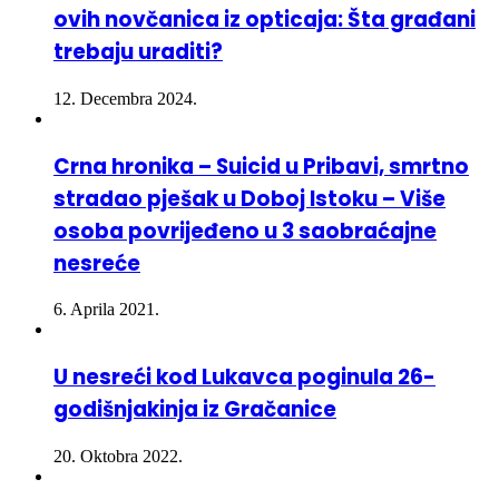
trebaju uraditi?
12. Decembra 2024.
Crna hronika – Suicid u Pribavi, smrtno
stradao pješak u Doboj Istoku – Više
osoba povrijeđeno u 3 saobraćajne
nesreće
6. Aprila 2021.
U nesreći kod Lukavca poginula 26-
godišnjakinja iz Gračanice
20. Oktobra 2022.
Biro Gračanica – Informacija za sve