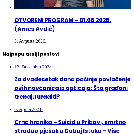
OTVORENI PROGRAM – 01.08.2026.
(Arnes Avdić)
3. Avgusta 2026.
Najpopularniji postovi
12. Decembra 2024.
Za dvadesetak dana počinje povlačenje
ovih novčanica iz opticaja: Šta građani
trebaju uraditi?
6. Aprila 2021.
Crna hronika – Suicid u Pribavi, smrtno
stradao pješak u Doboj Istoku – Više
osoba povrijeđeno u 3 saobraćajne