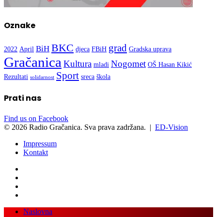
Oznake
BKC
grad
BiH
2022
April
djeca
FBiH
Gradska uprava
Gračanica
Kultura
Nogomet
mladi
OŠ Hasan Kikić
Sport
Rezultati
sreca
škola
solidarnost
Prati nas
Find us on Facebook
© 2026 Radio Gračanica. Sva prava zadržana. |
ED-Vision
Impressum
Kontakt
Facebook
Twitter
LinkedIn
WhatsApp
Viber
Back
Close
Naslovna
to
Radio
top
Vijesti