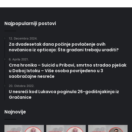
Najpopularniji postovi
12. Decembra 2024.
Za dvadesetak dana počinje povlačenje ovih
novčanica iz opticaja: Šta građani trebaju uraditi?
6. Aprila 2021.
Crna hronika – Suicid u Pribavi, smrtno stradao pješak
u Doboj Istoku – Više osoba povrijeđeno u 3
saobraćajne nesreće
20. Oktobra 2022.
U nesreći kod Lukavca poginula 26-godišnjakinja iz
Gračanice
Najnovije