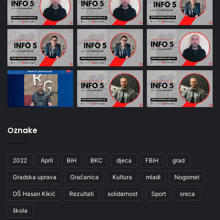
Oznake
2022
April
BiH
BKC
djeca
FBiH
grad
Gradska uprava
Gračanica
Kultura
mladi
Nogomet
OŠ Hasan Kikić
Rezultati
solidarnost
Sport
sreca
škola