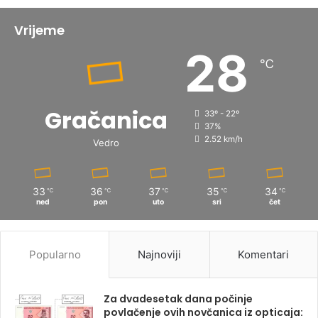
Vrijeme
28
℃
Gračanica
33º - 22º
37%
2.52 km/h
Vedro
33
36
37
35
34
℃
℃
℃
℃
℃
ned
pon
uto
sri
čet
Popularno
Najnoviji
Komentari
Za dvadesetak dana počinje
povlačenje ovih novčanica iz opticaja: