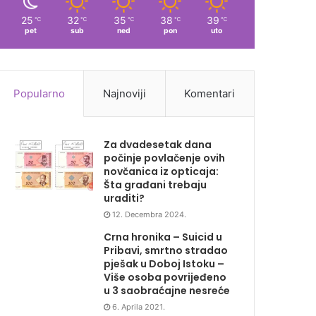
25
32
35
38
39
℃
℃
℃
℃
℃
pet
sub
ned
pon
uto
Popularno
Najnoviji
Komentari
Za dvadesetak dana
počinje povlačenje ovih
novčanica iz opticaja:
Šta građani trebaju
uraditi?
12. Decembra 2024.
Crna hronika – Suicid u
Pribavi, smrtno stradao
pješak u Doboj Istoku –
Više osoba povrijeđeno
u 3 saobraćajne nesreće
6. Aprila 2021.