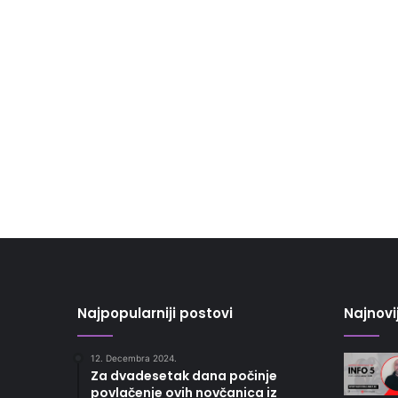
Najpopularniji postovi
Najnovi
12. Decembra 2024.
Za dvadesetak dana počinje
povlačenje ovih novčanica iz