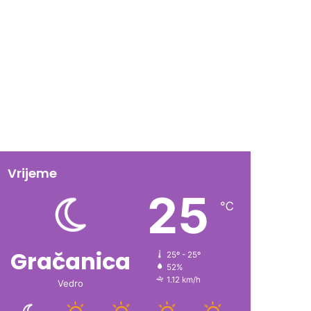
Vrijeme
25
℃
Gračanica
25º - 25º
52%
1.12 km/h
Vedro