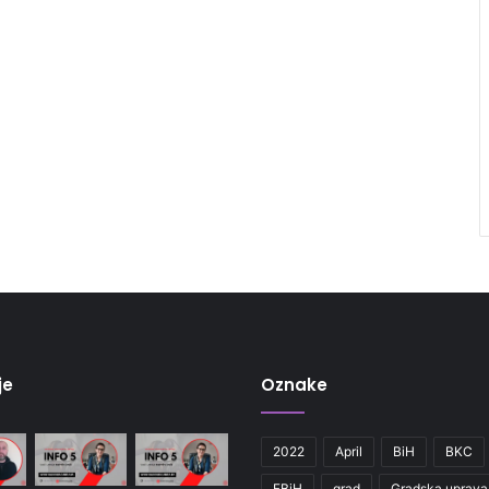
je
Oznake
2022
April
BiH
BKC
FBiH
grad
Gradska uprava