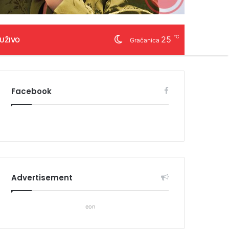
℃
25
 UŽIVO
Gračanica
Facebook
Advertisement
eon