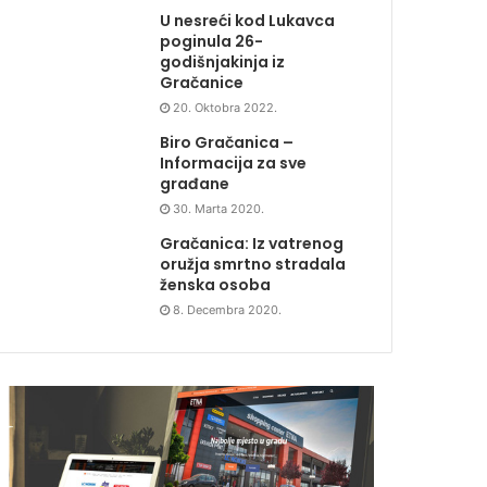
U nesreći kod Lukavca
poginula 26-
godišnjakinja iz
Gračanice
20. Oktobra 2022.
Biro Gračanica –
Informacija za sve
građane
30. Marta 2020.
Gračanica: Iz vatrenog
oružja smrtno stradala
ženska osoba
8. Decembra 2020.