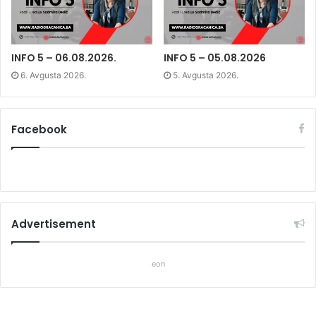
w
i
w
i
n
i
n
d
n
d
o
d
o
w
o
w
)
w
)
)
INFO 5 – 06.08.2026.
INFO 5 – 05.08.2026
6. Avgusta 2026.
5. Avgusta 2026.
Facebook
Advertisement
eon