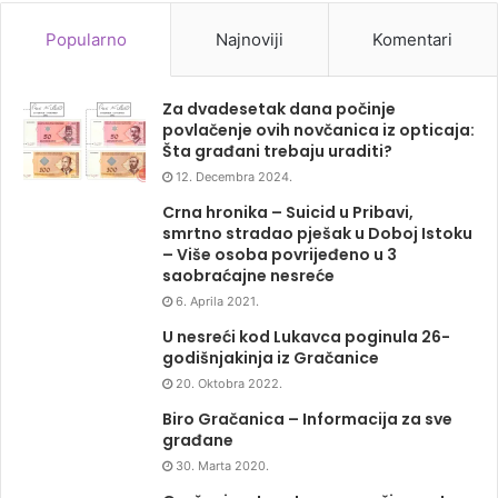
Popularno
Najnoviji
Komentari
Za dvadesetak dana počinje
povlačenje ovih novčanica iz opticaja:
Šta građani trebaju uraditi?
12. Decembra 2024.
Crna hronika – Suicid u Pribavi,
smrtno stradao pješak u Doboj Istoku
– Više osoba povrijeđeno u 3
saobraćajne nesreće
6. Aprila 2021.
U nesreći kod Lukavca poginula 26-
godišnjakinja iz Gračanice
20. Oktobra 2022.
Biro Gračanica – Informacija za sve
građane
30. Marta 2020.