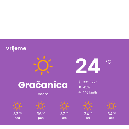
Vrijeme
24
℃
Gračanica
33º - 22º
45%
1.16 km/h
Vedro
33
36
37
34
34
℃
℃
℃
℃
℃
ned
pon
uto
sri
čet