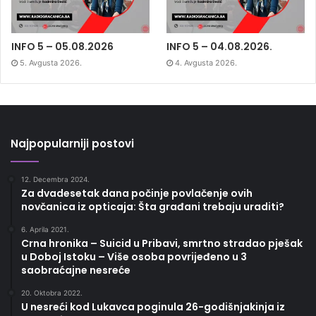
INFO 5 – 05.08.2026
INFO 5 – 04.08.2026.
5. Avgusta 2026.
4. Avgusta 2026.
Najpopularniji postovi
12. Decembra 2024.
Za dvadesetak dana počinje povlačenje ovih
novčanica iz opticaja: Šta građani trebaju uraditi?
6. Aprila 2021.
Crna hronika – Suicid u Pribavi, smrtno stradao pješak
u Doboj Istoku – Više osoba povrijeđeno u 3
saobraćajne nesreće
20. Oktobra 2022.
U nesreći kod Lukavca poginula 26-godišnjakinja iz