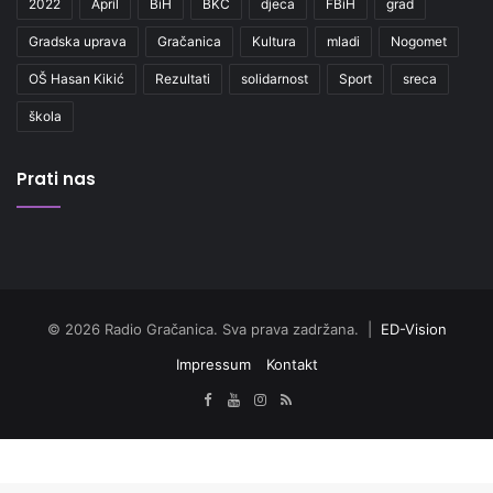
2022
April
BiH
BKC
djeca
FBiH
grad
Gradska uprava
Gračanica
Kultura
mladi
Nogomet
OŠ Hasan Kikić
Rezultati
solidarnost
Sport
sreca
škola
Prati nas
© 2026 Radio Gračanica. Sva prava zadržana. |
ED-Vision
Impressum
Kontakt