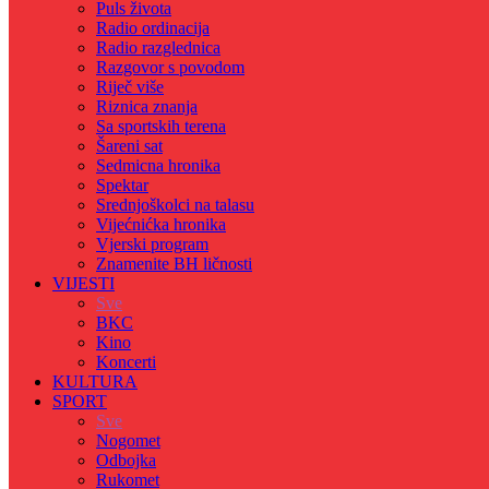
Puls života
Radio ordinacija
Radio razglednica
Razgovor s povodom
Riječ više
Riznica znanja
Sa sportskih terena
Šareni sat
Sedmicna hronika
Spektar
Srednjoškolci na talasu
Vijećnićka hronika
Vjerski program
Znamenite BH ličnosti
VIJESTI
Sve
BKC
Kino
Koncerti
KULTURA
SPORT
Sve
Nogomet
Odbojka
Rukomet