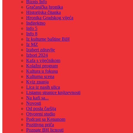
Biznis Info
Gračanička hronika
Historijska čitanka
Hronika Gradskog vijeća
Indirektno
Info 5
Info 8
Iz kulturne baštine BiH
Iz MZ
Izaberi zdravlje
Izbori 2024
Kafa s vijećnikom
Kolažni program
Kultura u fokusu
Kulturna scena
Kviz znanja
Lica iz nasih ulica
Listamo stranice knjizevnosti
Na kafi sa...
Novosti
Od posla čaršija
Otvoreni studio
Podcast sa Kenanom
Pozitivna priča
Poznate BH licnosti