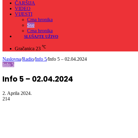
ČARŠIJA
VIDEO
VIJESTI
Crna hronika
Sve
Crna hronika
SLUŠAJTE UŽIVO
℃
Gračanica
23
Naslovna
/
Radio
/
Info 5
/
Info 5 – 02.04.2024
Info 5
Info 5 – 02.04.2024
2. Aprila 2024.
214