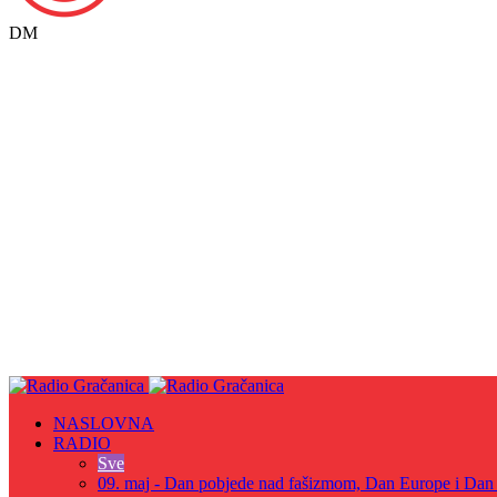
DM
NASLOVNA
RADIO
Sve
09. maj - Dan pobjede nad fašizmom, Dan Europe i Dan Z