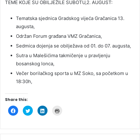
TEME KOJE SU OBILJEŽILE SUBOTU,2. AUGUST:
Tematska sjednica Gradskog vijeća Gračanica 13.
augusta,
Održan Forum građana VMZ Gračanica,
Sedmica dojenja se obilježava od 01. do 07. augusta,
Sutra u Malešićima takmičenje u pravljenju
bosanskog lonca,
Večer borilačkog sporta u MZ Soko, sa početkom u
18:30h,
Share this:
C
C
C
C
l
l
l
l
i
i
i
i
c
c
c
c
k
k
k
k
t
t
t
t
o
o
o
o
s
s
s
p
h
h
h
r