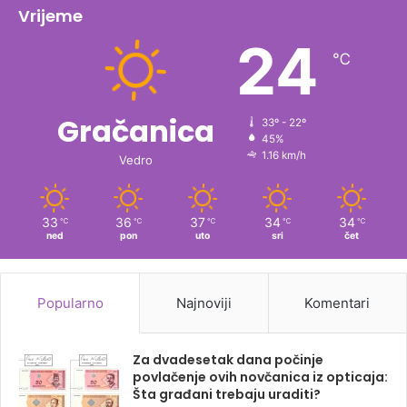
Vrijeme
24
℃
Gračanica
33º - 22º
45%
1.16 km/h
Vedro
33
36
37
34
34
℃
℃
℃
℃
℃
ned
pon
uto
sri
čet
Popularno
Najnoviji
Komentari
Za dvadesetak dana počinje
povlačenje ovih novčanica iz opticaja:
Šta građani trebaju uraditi?