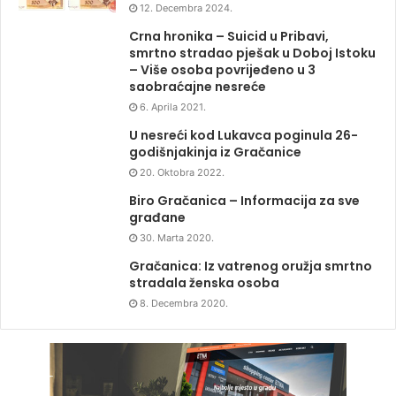
12. Decembra 2024.
Crna hronika – Suicid u Pribavi,
smrtno stradao pješak u Doboj Istoku
– Više osoba povrijeđeno u 3
saobraćajne nesreće
6. Aprila 2021.
U nesreći kod Lukavca poginula 26-
godišnjakinja iz Gračanice
20. Oktobra 2022.
Biro Gračanica – Informacija za sve
građane
30. Marta 2020.
Gračanica: Iz vatrenog oružja smrtno
stradala ženska osoba
8. Decembra 2020.