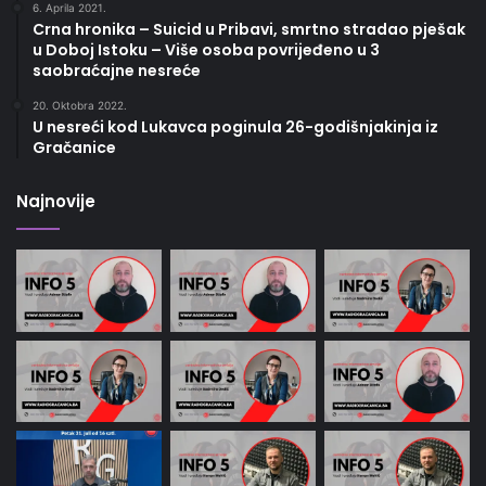
6. Aprila 2021.
Crna hronika – Suicid u Pribavi, smrtno stradao pješak
u Doboj Istoku – Više osoba povrijeđeno u 3
saobraćajne nesreće
20. Oktobra 2022.
U nesreći kod Lukavca poginula 26-godišnjakinja iz
Gračanice
Najnovije