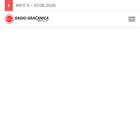
INFO 5 – 06.08.2026.
Me