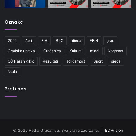
Oznake
2022
April
BiH
BKC
djeca
FBiH
grad
Gradska uprava
Gračanica
Kultura
mladi
Nogomet
OŠ Hasan Kikić
Rezultati
solidarnost
Sport
sreca
škola
Prati nas
© 2026 Radio Gračanica. Sva prava zadržana. |
ED-Vision