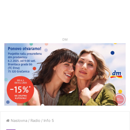
DM
Naslovna
/
Radio
/
Info 5