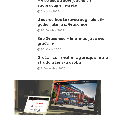
– Više osoba povrijeđeno u 3
saobraćajne nesreće
6. Aprila 2021.
U nesreći kod Lukavca poginula 26-
godišnjakinja iz Gračanice
20. Oktobra 2022.
Biro Gračanica – Informacija za sve
građane
30. Marta 2020.
Gračanica: Iz vatrenog oružja smrtno
stradala ženska osoba
8. Decembra 2020.