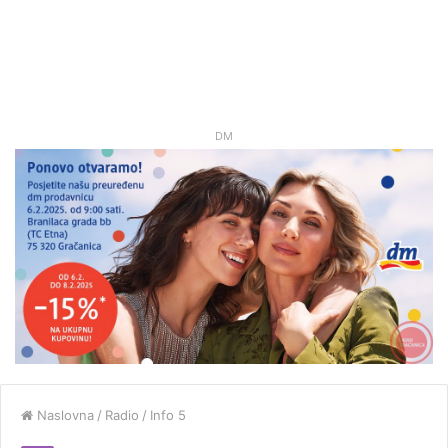
DM
Naslovna
/
Radio
/
Info 5