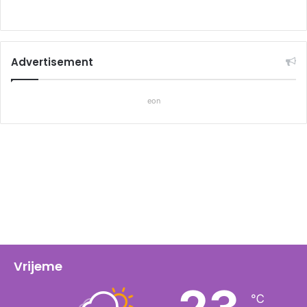
Advertisement
eon
Vrijeme
℃