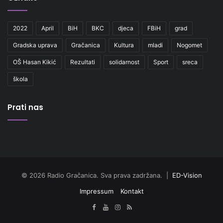
2022
April
BiH
BKC
djeca
FBiH
grad
Gradska uprava
Gračanica
Kultura
mladi
Nogomet
OŠ Hasan Kikić
Rezultati
solidarnost
Sport
sreca
škola
Prati nas
© 2026 Radio Gračanica. Sva prava zadržana. |
ED-Vision
Impressum
Kontakt