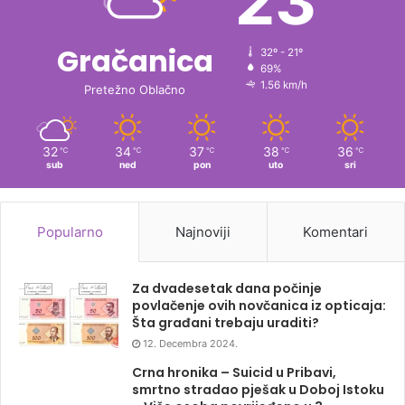
23
Gračanica
32º - 21º
69%
1.56 km/h
Pretežno Oblačno
32
34
37
38
36
℃
℃
℃
℃
℃
sub
ned
pon
uto
sri
Popularno
Najnoviji
Komentari
Za dvadesetak dana počinje
povlačenje ovih novčanica iz opticaja:
Šta građani trebaju uraditi?
12. Decembra 2024.
Crna hronika – Suicid u Pribavi,
smrtno stradao pješak u Doboj Istoku