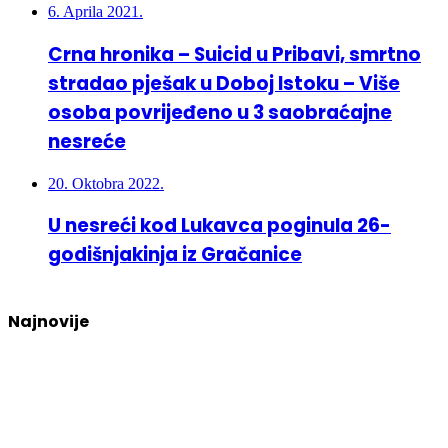
6. Aprila 2021.
Crna hronika – Suicid u Pribavi, smrtno
stradao pješak u Doboj Istoku – Više
osoba povrijeđeno u 3 saobraćajne
nesreće
20. Oktobra 2022.
U nesreći kod Lukavca poginula 26-
godišnjakinja iz Gračanice
Najnovije