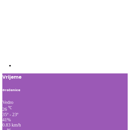
Vrijeme
Gračanica
Vedro
℃
26
35º - 23º
41%
0.83 km/h