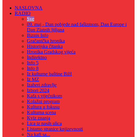
NASLOVNA
RADIO
Sve
09. maj - Dan pobjede nad fašizmom, Dan Europe i
Dan Zlatnih ljiljana
Biznis Info
Gračanička hronika
Historijska čitanka
Hronika Gradskog vijeća
Indirektno
Info 5
Info 8
Iz kulturne baštine BiH
Iz MZ
Izaberi zdravlje
Izbori 2024
Kafa s vijećnikom
Kolažni program
Kultura u fokusu
Kulturna scena
Kviz znanja
Lica iz nasih ulica
Listamo stranice knjizevnosti
Na kafi sa...