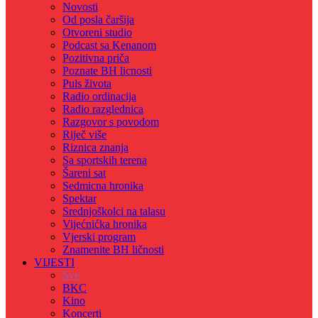
Novosti
Od posla čaršija
Otvoreni studio
Podcast sa Kenanom
Pozitivna priča
Poznate BH licnosti
Puls života
Radio ordinacija
Radio razglednica
Razgovor s povodom
Riječ više
Riznica znanja
Sa sportskih terena
Šareni sat
Sedmicna hronika
Spektar
Srednjoškolci na talasu
Vijećnićka hronika
Vjerski program
Znamenite BH ličnosti
VIJESTI
Sve
BKC
Kino
Koncerti