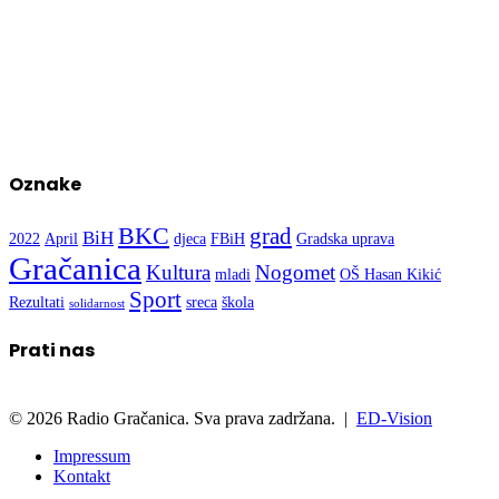
Oznake
BKC
grad
BiH
2022
April
djeca
FBiH
Gradska uprava
Gračanica
Kultura
Nogomet
mladi
OŠ Hasan Kikić
Sport
Rezultati
sreca
škola
solidarnost
Prati nas
© 2026 Radio Gračanica. Sva prava zadržana. |
ED-Vision
Impressum
Kontakt