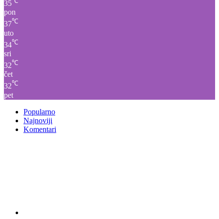
℃
35
pon
℃
37
uto
℃
34
sri
℃
32
čet
℃
32
pet
Popularno
Najnoviji
Komentari