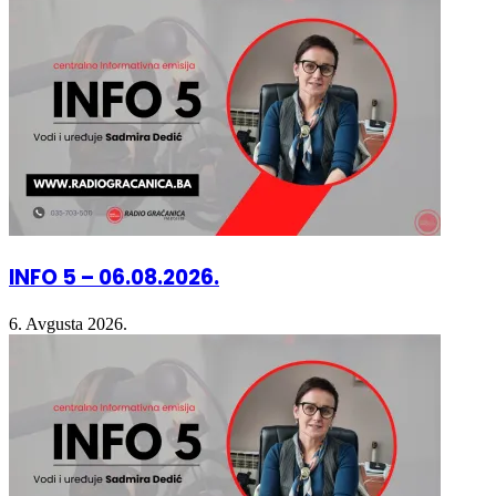
in
in
in
window)
new
new
new
window)
window)
window)
INFO 5 – 06.08.2026.
6. Avgusta 2026.