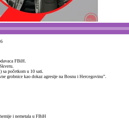
26
odavaca FBiH.
 Skveru.
) sa početkom u 10 sati.
ovne grobnice kao dokaz agresije na Bosnu i Hercegovinu”.
t hemije i nemetala u FBiH