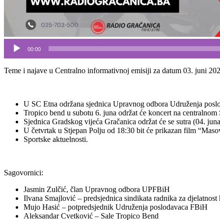
00:00
Teme i najave u Centralno informativnoj emisiji za datum 03. juni 20
U SC Etna održana sjednica Upravnog odbora Udruženja posl
Tropico bend u subotu 6. juna održat će koncert na centralnom
Sjednica Gradskog vijeća Gračanica održat će se sutra (04. juna
U četvrtak u Stjepan Polju od 18:30 bit će prikazan film “Mas
Sportske aktuelnosti.
Sagovornici:
Jasmin Zulčić, član Upravnog odbora UPFBiH
Ilvana Smajlović – predsjednica sindikata radnika za djelatnos