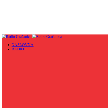
NASLOVNA
RADIO
Sve
09. maj - Dan pobjede nad fašizmom, Dan Europe i Dan Z
Biznis Info
Gračanička hronika
Historijska čitanka
Hronika Gradskog vijeća
Indirektno
Info 5
Info 8
Iz kulturne baštine BiH
Iz MZ