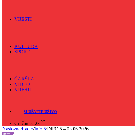
Spektar
Srednjoškolci na talasu
Vijećnićka hronika
Vjerski program
Znamenite BH ličnosti
VIJESTI
Sve
BKC
Kino
Koncerti
KULTURA
SPORT
Sve
Nogomet
Odbojka
Rukomet
ČARŠIJA
VIDEO
VIJESTI
Sve
Crna hronika
SLUŠAJTE UŽIVO
℃
Gračanica
28